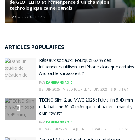
de GLOTELHO et l’émergence d’un champion
technologique camerounais
29 JUIN 2026
1.5K
ARTICLES POPULAIRES
Réseaux sociaux : Pourquoi 62 % des
influenceurs utilisent un iPhone alors que certains
Android le surpassent ?
PAR
KAMERANDROID
8 JUIN 2026 - MISE À JOUR LE 10 JUIN 2026
0
1.6K
TECNO Slim 2 au MWC 2026 : l’ultra-fin 5,49 mm
et la batterie 6150 mAh qui font parler… mais il y
a un “twist”
PAR
KAMERANDROID
3 MARS 2026 - MISE À JOUR LE 30 MAI 2026
0
1.6K