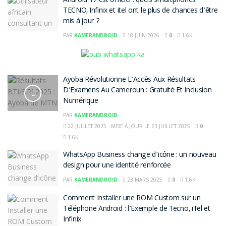
Android 17 est officiel : quels smartphones
TECNO, Infinix et itel ont le plus de chances d’être
mis à jour ?
PAR
KAMERANDROID
18 JUIN 2026
0
1.6K
Ayoba Révolutionne L’Accès Aux Résultats
D’Examens Au Cameroun : Gratuité Et Inclusion
Numérique
PAR
KAMERANDROID
22 JUILLET 2025 - MISE À JOUR LE 23 JUILLET 2025
0
1.6K
WhatsApp Business change d’icône : un nouveau
design pour une identité renforcée
PAR
KAMERANDROID
23 MARS 2025
0
1.6K
Comment Installer une ROM Custom sur un
Téléphone Android : l’Exemple de Tecno, iTel et
Infinix