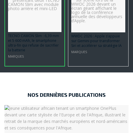
TECNO CAMON Slim : 6,39 mm
WWDC 2026 : Apple s’appuie
et 5 600 mAh, le smartphone
sur Gemini pour transformer
ultra-fin qui refuse de sacrifier
Siri et accélérer sa stratégie IA
la batterie
MARQUES
MARQUES
NOS DERNIÈRES PUBLICATIONS