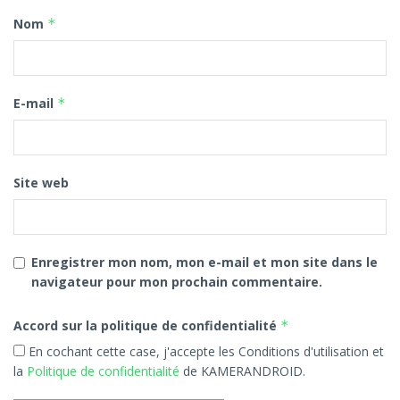
Nom
*
Pour aller plus loin :
Cameroun : déjà 29 000 téléphones déclarés en
deux semaines — le dédouanement des
E-mail
*
smartphones franchit un cap décisif
Cameroun : environ 700 000 téléphones
illégalement connectés au réseau local — quand
Site web
l’IMEI redéfinit les règles du marché mobile
Cameroun : vos smartphones peuvent être
bloqués à distance depuis le 1er avril — la réforme
Enregistrer mon nom, mon e-mail et mon site dans le
IMEI qui change tout
navigateur pour mon prochain commentaire.
Taxe sur la téléphonie au Cameroun : comment la
Accord sur la politique de confidentialité
*
réforme IMEI vise 25 milliards FCFA de recettes
En cochant cette case, j'accepte les Conditions d'utilisation et
douanières par an et peut bloquer vos
la
Politique de confidentialité
de KAMERANDROID.
smartphones