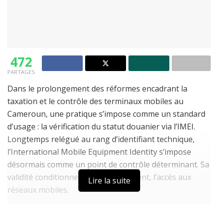
472
PARTAGES
Dans le prolongement des réformes encadrant la
taxation et le contrôle des terminaux mobiles au
Cameroun, une pratique s’impose comme un standard
d’usage : la vérification du statut douanier via l’IMEI.
Longtemps relégué au rang d’identifiant technique,
l’International Mobile Equipment Identity s’impose
désormais comme un point de contrôle déterminant. Sa
validité conditionne, très concrètement, l’accès aux
Lire la suite
réseaux mobiles.
À LIRE AUSSI