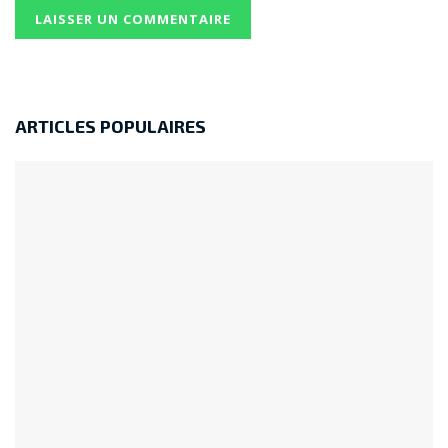
Taxe sur les téléphones au Cameroun : retour sur
un projet suspendu, mais non oublié
Taxe sur le mobile money en Afrique : un choix
fiscal à haut risque pour l’inclusion financière
ARTICLES POPULAIRES
Étiquettes :
blocage smartphone Cameroun
CAMCIS
Cameroun
guide IMEI Cameroun
IMEI
IMEI Cameroun
smartphones
statut douanier téléphone
vérification IMEI gratuite
vérifier IMEI