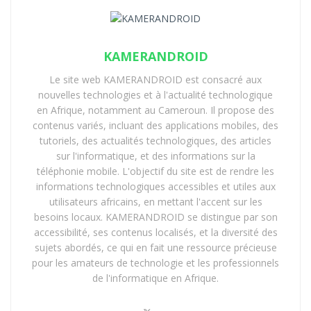
implications immédiates
Le principe est direct. Chaque appareil est associé à un
KAMERANDROID
IMEI unique, enregistré — ou non — dans une base de
Le site web KAMERANDROID est consacré aux
données centralisée adossée aux services douaniers.
nouvelles technologies et à l'actualité technologique
Lorsqu’un terminal n’y figure pas, il est considéré
en Afrique, notamment au Cameroun. Il propose des
comme non conforme, avec un risque de restriction
contenus variés, incluant des applications mobiles, des
tutoriels, des actualités technologiques, des articles
d’accès aux réseaux.
sur l'informatique, et des informations sur la
Pour matérialiser ce contrôle, les autorités s’appuient
téléphonie mobile. L'objectif du site est de rendre les
informations technologiques accessibles et utiles aux
sur une interface dédiée, la CAMCIS MPIE platform.
utilisateurs africains, en mettant l'accent sur les
L’accès au module de vérification se fait via une URL
besoins locaux. KAMERANDROID se distingue par son
précise :
https://mpie.camcis.cm/verifier-un-imei/
accessibilité, ses contenus localisés, et la diversité des
sujets abordés, ce qui en fait une ressource précieuse
Une procédure rapide,
pour les amateurs de technologie et les professionnels
de l'informatique en Afrique.
structurée pour l’usage réel