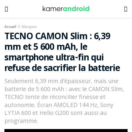
Accueil
Marques
TECNO CAMON Slim : 6,39
mm et 5 600 mAh, le
smartphone ultra-fin qui
refuse de sacrifier la batterie
Seulement 6,39 mm d’épaisseur, mais une
batterie de 5 600 mAh : avec le CAMON Slim,
TECNO tente de réconcilier finesse et
autonomie. Écran AMOLED 144 Hz, Sony
LYTIA 600 et Helio G200 sont aussi au
programme.