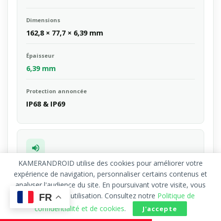
Dimensions
162,8 × 77,7 × 6,39 mm
Épaisseur
6,39 mm
Protection annoncée
IP68 & IP69
KAMERANDROID utilise des cookies pour améliorer votre
MULTIMÉDIA
expérience de navigation, personnaliser certains contenus et
analyser l'audience du site. En poursuivant votre visite, vous
Audio & connectivité
acceptez leur utilisation. Consultez notre
Politique de
FR
confidentialité et de cookies
.
J'accepte
Double haut-parleur
Dolby Atmos
Wi-Fi