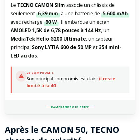
Le
TECNO CAMON Slim
associe un châssis de
seulement
6,39 mm
à une batterie de
5 600 mAh
avec recharge
60 W
. Il embarque un écran
AMOLED 1,5K de 6,78 pouces à 144 Hz
, un
MediaTek Helio G200 Ultimate
, un capteur
principal
Sony LYTIA 600 de 50 MP
et
354 mini-
LED au dos
.
LE COMPROMIS
Son principal compromis est clair :
il reste
limité à la 4G.
KAMERANDROID BRIEF
Après le CAMON 50, TECNO