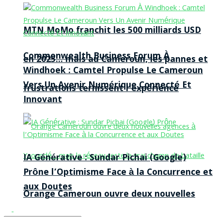
MTN MoMo franchit les 500 milliards USD
Commonwealth Business Forum À
en 2025… mais au Cameroun, les pannes et
Windhoek : Camtel Propulse Le Cameroun
Vers Un Avenir Numérique Connecté Et
frustrations ternissent l’expérience
Innovant
IA Générative : Sundar Pichai (Google)
Prône l’Optimisme Face à la Concurrence et
aux Doutes
Orange Cameroun ouvre deux nouvelles