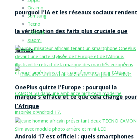
Oppo
Oraimo
pourquoi l’IA et les réseaux sociaux rendent
Samsung
Tecno
la vérification des faits plus cruciale que
Toshiba
Xiaomi
jamais
OnePlus quitte l’Europe : pourquoi la
marque s’efface et ce que cela change pour
l’Afrique
Android 17 est officiel : quels smartphones