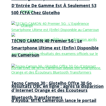
D’Entrée De Gamme Est À Seulement 53
Nexttel
500 FCFA Chez Glotelho
Orange
TECNO CAMON 40 Premier 5G : Le
Smartphone Ultime est (Enfin) Disponible
au Cameroun
Tecno Camon 30 : Glotelho Offre 30 Go
Résultats OBC en ligne : après la disparition
d’Internet Orange et des Écouteurs
Bluetooth Transformers
d’Ayoba, MTN Cameroun lance le portail