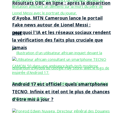
Résultats OBC en ligne : après la disparition
d’Ayoba, MTN Cameroun lance le portail
Fake news autour de Lionel Messi :
pourquoi l’IA et les réseaux sociaux rendent
ONE
la vérification des faits plus cruciale que
jamais
Android 17 est officiel : quels smartphones
TECNO, Infinix et itel ont le plus de chances
d’être mis à jour ?