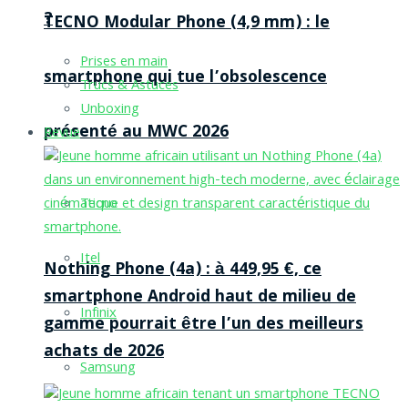
?
TECNO Modular Phone (4,9 mm) : le
Prises en main
smartphone qui tue l’obsolescence
Trucs & Astuces
Unboxing
présenté au MWC 2026
Revue
Tecno
Itel
Nothing Phone (4a) : à 449,95 €, ce
smartphone Android haut de milieu de
Infinix
gamme pourrait être l’un des meilleurs
achats de 2026
Samsung