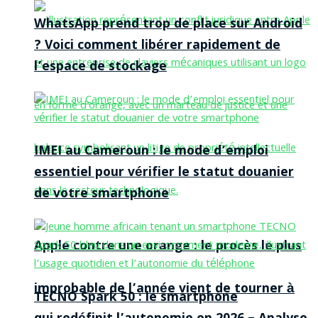
WhatsApp prend trop de place sur Android
? Voici comment libérer rapidement de
l’espace de stockage
IMEI au Cameroun : le mode d’emploi
essentiel pour vérifier le statut douanier
de votre smartphone
Apple contre une orange : le procès le plus
improbable de l’année vient de tourner à
TECNO Spark 50 : le smartphone