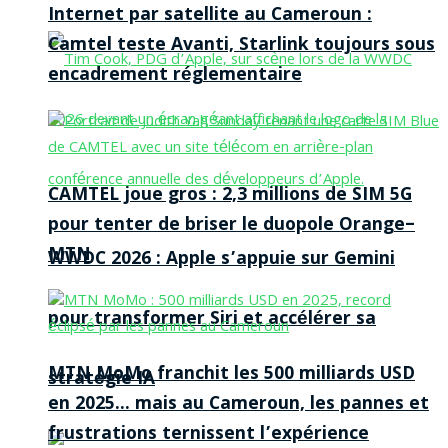
Internet par satellite au Cameroun :
Camtel teste Avanti, Starlink toujours sous
encadrement réglementaire
CAMTEL joue gros : 2,3 millions de SIM 5G
pour tenter de briser le duopole Orange–
MTN
WWDC 2026 : Apple s’appuie sur Gemini
pour transformer Siri et accélérer sa
MTN MoMo franchit les 500 milliards USD
stratégie IA
en 2025… mais au Cameroun, les pannes et
frustrations ternissent l’expérience