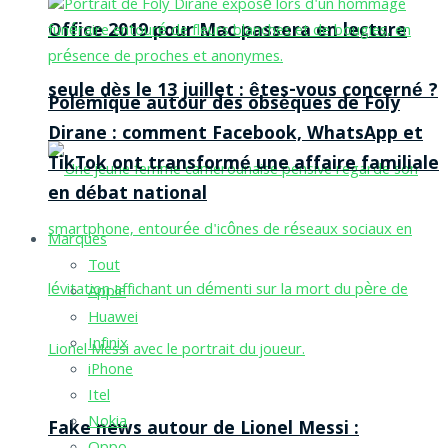
Office 2019 pour Mac passera en lecture
seule dès le 13 juillet : êtes-vous concerné ?
Polémique autour des obsèques de Foly
Dirane : comment Facebook, WhatsApp et
TikTok ont transformé une affaire familiale
en débat national
Marques
Tout
Apple
Huawei
Infinix
iPhone
Itel
Nokia
Fake news autour de Lionel Messi :