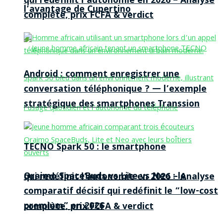
qui redéfinit l’autonomie en 2026 – Analyse
l’avantage de Cupertino
complète, prix FCFA & verdict
Android : comment enregistrer une
conversation téléphonique ? — l’exemple
stratégique des smartphones Transsion
TECNO Spark 50 : le smartphone
Oraimo SpaceBuds vs Lite vs Neo : le
qui redéfinit l’autonomie en 2026 – Analyse
comparatif décisif qui redéfinit le “low-cost
premium” en 2026
complète, prix FCFA & verdict