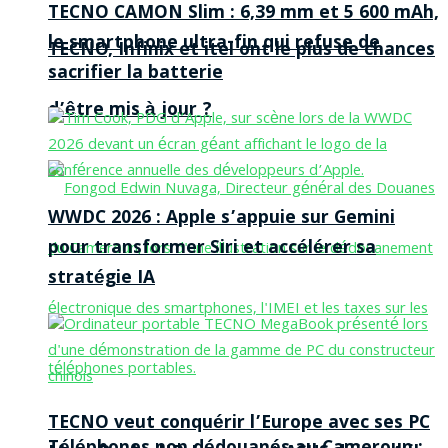
TECNO CAMON Slim : 6,39 mm et 5 600 mAh,
le smartphone ultra-fin qui refuse de
TECNO, Infinix et itel ont le plus de chances
sacrifier la batterie
d’être mis à jour ?
WWDC 2026 : Apple s’appuie sur Gemini
pour transformer Siri et accélérer sa
stratégie IA
TECNO veut conquérir l’Europe avec ses PC