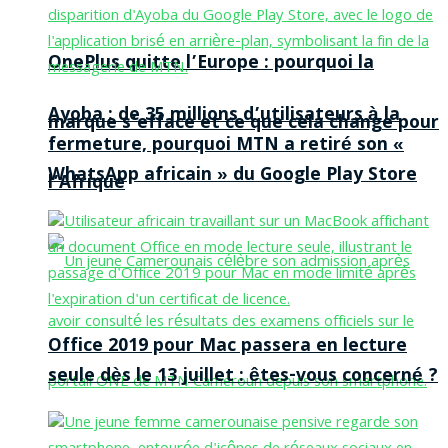
OnePlus quitte l’Europe : pourquoi la
Ayoba : de 35 millions d’utilisateurs à la
marque s’efface et ce que cela change pour
fermeture, pourquoi MTN a retiré son «
WhatsApp africain » du Google Play Store
l’Afrique
Office 2019 pour Mac passera en lecture
seule dès le 13 juillet : êtes-vous concerné ?