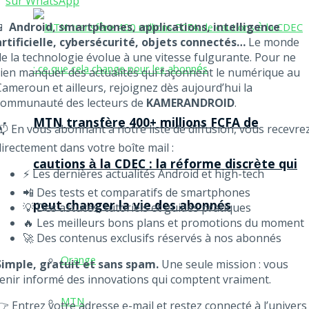
sur WhatsApp
📱
Android, smartphones, applications, intelligence
artificielle, cybersécurité, objets connectés…
Le monde
de la technologie évolue à une vitesse fulgurante. Pour ne
rien manquer des actualités qui façonnent le numérique au
Cameroun et ailleurs, rejoignez dès aujourd’hui la
communauté des lecteurs de
KAMERANDROID
.
MTN transfère 400+ millions FCFA de
📬 En vous abonnant à notre liste de diffusion, vous recevre
directement dans votre boîte mail :
cautions à la CDEC : la réforme discrète qui
⚡ Les dernières actualités Android et high-tech
📲 Des tests et comparatifs de smartphones
peut changer la vie des abonnés
💡 Des astuces, tutoriels et guides pratiques
🔥 Les meilleurs bons plans et promotions du moment
🚀 Des contenus exclusifs réservés à nos abonnés
Orange
Simple, gratuit et sans spam.
Une seule mission : vous
tenir informé des innovations qui comptent vraiment.
MTN
👉 Entrez votre adresse e-mail et restez connecté à l’univers