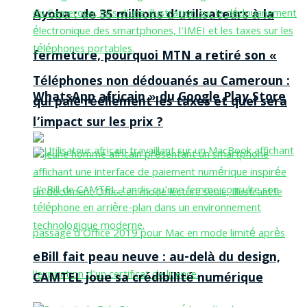
Ayoba : de 35 millions d’utilisateurs à la
fermeture, pourquoi MTN a retiré son «
Téléphones non dédouanés au Cameroun :
WhatsApp africain » du Google Play Store
qui paie réellement les taxes et quel sera
l’impact sur les prix ?
eBill fait peau neuve : au-delà du design,
CAMTEL joue sa crédibilité numérique