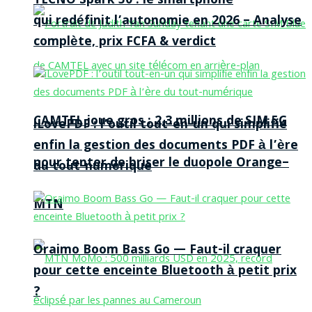
TECNO Spark 50 : le smartphone
qui redéfinit l’autonomie en 2026 – Analyse
complète, prix FCFA & verdict
CAMTEL joue gros : 2,3 millions de SIM 5G
iLovePDF : l’outil tout-en-un qui simplifie
enfin la gestion des documents PDF à l’ère
pour tenter de briser le duopole Orange–
du tout-numérique
MTN
Oraimo Boom Bass Go — Faut-il craquer
pour cette enceinte Bluetooth à petit prix
?