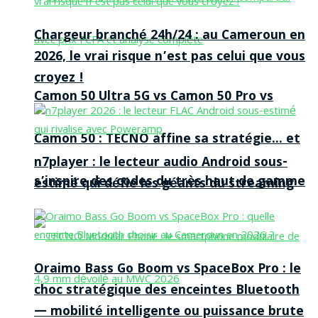
Chargeur branché 24h/24 : au Cameroun en
2026, le vrai risque n’est pas celui que vous
croyez !
Camon 50 Ultra 5G vs Camon 50 Pro vs
Camon 50 : TECNO affine sa stratégie… et
n7player : le lecteur audio Android sous-
s’inspire des codes du très haut de gamme
estimé qui défie les géants du streaming
Oraimo Bass Go Boom vs SpaceBox Pro : le
choc stratégique des enceintes Bluetooth
— mobilité intelligente ou puissance brute