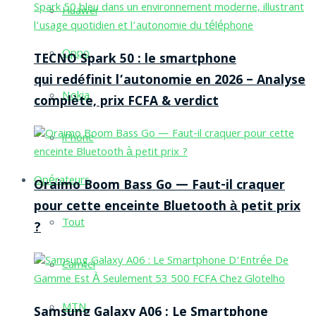
Huawei
Oppo
TECNO Spark 50 : le smartphone
qui redéfinit l’autonomie en 2026 – Analyse
Nokia
complète, prix FCFA & verdict
iPhone
Opérateurs
Oraimo Boom Bass Go — Faut-il craquer
pour cette enceinte Bluetooth à petit prix
Tout
?
Camtel
MTN
Samsung Galaxy A06 : Le Smartphone