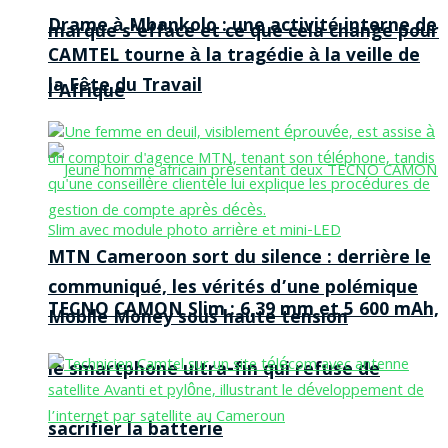
Drame à Mbankolo : une activité interne de
marque s’efface et ce que cela change pour
CAMTEL tourne à la tragédie à la veille de
la Fête du Travail
l’Afrique
MTN Cameroon sort du silence : derrière le
communiqué, les vérités d’une polémique
TECNO CAMON Slim : 6,39 mm et 5 600 mAh,
Mobile Money sous haute tension
le smartphone ultra-fin qui refuse de
sacrifier la batterie