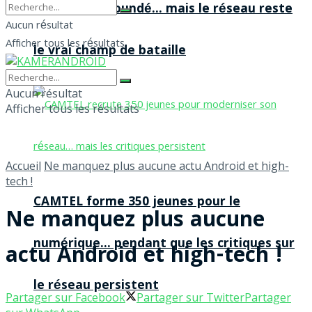
agences à Yaoundé… mais le réseau reste
Aucun résultat
Afficher tous les résultats
le vrai champ de bataille
Aucun résultat
Afficher tous les résultats
Accueil
Ne manquez plus aucune actu Android et high-
tech !
CAMTEL forme 350 jeunes pour le
Ne manquez plus aucune
numérique… pendant que les critiques sur
actu Android et high-tech !
le réseau persistent
Partager sur Facebook
Partager sur Twitter
Partager