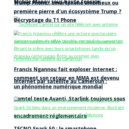
Mobile Money sous haute tension
Trump Phone : smartphone ambitieux ou
première pierre d’un écosystème Trump ?
Décryptage du T1 Phone
Francis Ngannou fait exploser Internet :
comment son retour en MMA est devenu
Internet par satellite au Cameroun :
un phénomène numérique mondial
Camtel teste Avanti, Starlink toujours sous
encadrement réglementaire