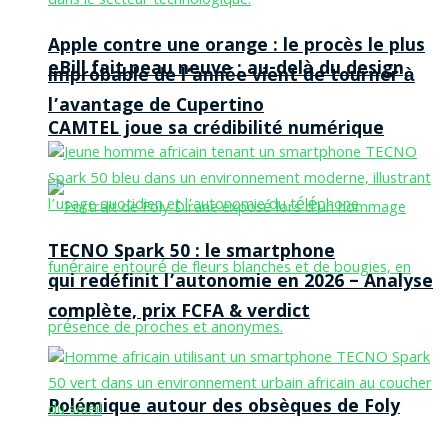
Apple contre une orange : le procès le plus
eBill fait peau neuve : au-delà du design,
improbable de l’année vient de tourner à
l’avantage de Cupertino
CAMTEL joue sa crédibilité numérique
TECNO Spark 50 : le smartphone
qui redéfinit l’autonomie en 2026 – Analyse
complète, prix FCFA & verdict
Polémique autour des obsèques de Foly