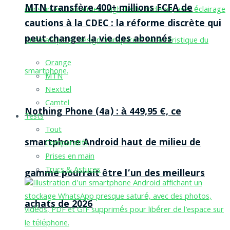
MTN transfère 400+ millions FCFA de
cautions à la CDEC : la réforme discrète qui
peut changer la vie des abonnés
Orange
MTN
Nexttel
Camtel
Nothing Phone (4a) : à 449,95 €, ce
Tests
Tout
smartphone Android haut de milieu de
Comparatifs
Prises en main
Trucs & Astuces
gamme pourrait être l’un des meilleurs
achats de 2026