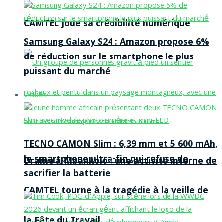
CAMTEL joue sa crédibilité numérique
Samsung Galaxy S24 : Amazon propose 6%
de réduction sur le smartphone le plus
puissant du marché
Vidéos
TECNO CAMON Slim : 6,39 mm et 5 600 mAh,
le smartphone ultra-fin qui refuse de
Drame à Mbankolo : une activité interne de
sacrifier la batterie
CAMTEL tourne à la tragédie à la veille de
la Fête du Travail