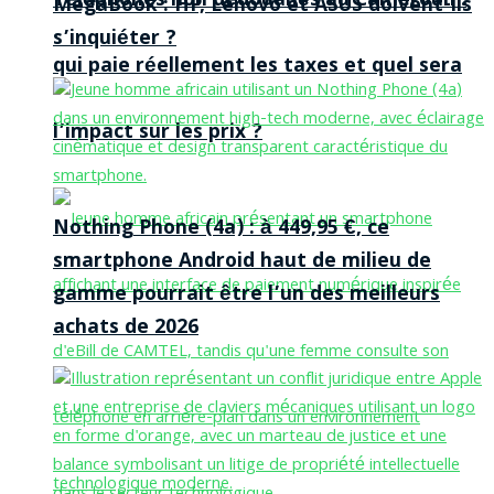
Téléphones non dédouanés au Cameroun :
MegaBook : HP, Lenovo et ASUS doivent-ils
s’inquiéter ?
qui paie réellement les taxes et quel sera
l’impact sur les prix ?
Nothing Phone (4a) : à 449,95 €, ce
smartphone Android haut de milieu de
gamme pourrait être l’un des meilleurs
achats de 2026