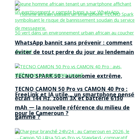
WhatsApp bannit sans prévenir : comment
éviter de tout perdre du jour au lendemain
TECNO SPARK 50 : autonomie extrême,
TECNO CAMON 50 Pro vs CAMON 40 Pro :
FreeLink et IA utile… un smartphone pensé
écran 144 Hz, zoom 3X et batterie 6150
mAh — la nouvelle référence du milieu de
pour le Cameroun ?
gamme ?