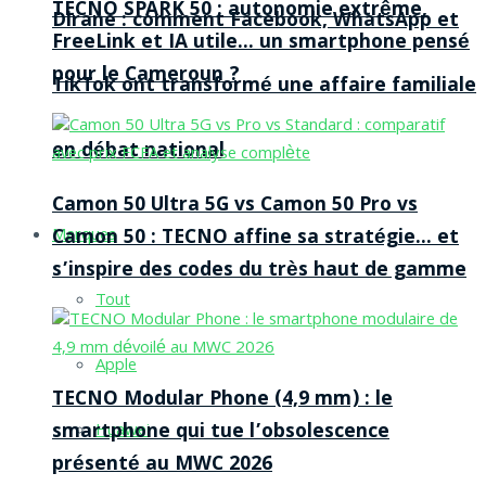
TECNO SPARK 50 : autonomie extrême,
Dirane : comment Facebook, WhatsApp et
FreeLink et IA utile… un smartphone pensé
pour le Cameroun ?
TikTok ont transformé une affaire familiale
en débat national
Camon 50 Ultra 5G vs Camon 50 Pro vs
Camon 50 : TECNO affine sa stratégie… et
Marques
s’inspire des codes du très haut de gamme
Tout
Apple
TECNO Modular Phone (4,9 mm) : le
smartphone qui tue l’obsolescence
Huawei
présenté au MWC 2026