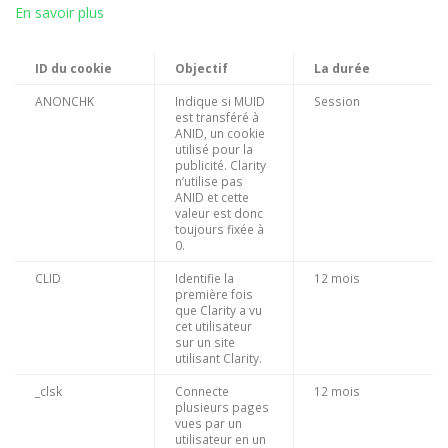
En savoir plus
ID du cookie
Objectif
La durée
ANONCHK
Indique si MUID
Session
est transféré à
ANID, un cookie
utilisé pour la
publicité. Clarity
n’utilise pas
ANID et cette
valeur est donc
toujours fixée à
0.
CLID
Identifie la
12 mois
première fois
que Clarity a vu
cet utilisateur
sur un site
utilisant Clarity.
_clsk
Connecte
12 mois
plusieurs pages
vues par un
utilisateur en un