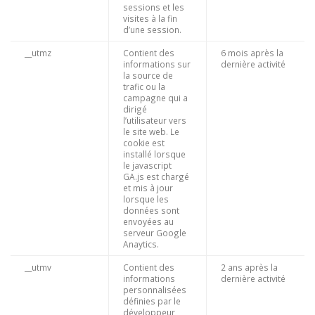
sessions et les
visites à la fin
d’une session.
__utmz
Contient des
6 mois après la
informations sur
dernière activité
la source de
trafic ou la
campagne qui a
dirigé
l’utilisateur vers
le site web. Le
cookie est
installé lorsque
le javascript
GA.js est chargé
et mis à jour
lorsque les
données sont
envoyées au
serveur Google
Anaytics.
__utmv
Contient des
2 ans après la
informations
dernière activité
personnalisées
définies par le
développeur