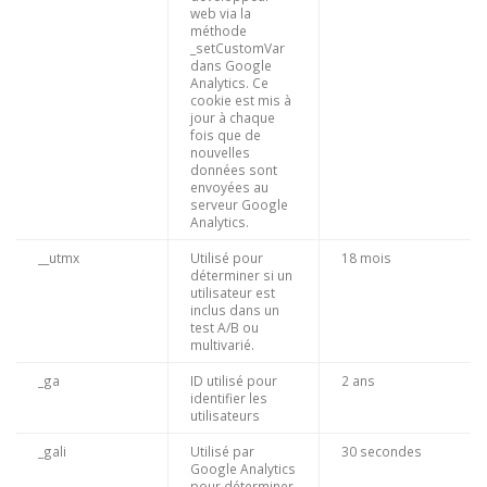
web via la
méthode
_setCustomVar
dans Google
Analytics. Ce
cookie est mis à
jour à chaque
fois que de
nouvelles
données sont
envoyées au
serveur Google
Analytics.
__utmx
Utilisé pour
18 mois
déterminer si un
utilisateur est
inclus dans un
test A/B ou
multivarié.
_ga
ID utilisé pour
2 ans
identifier les
utilisateurs
_gali
Utilisé par
30 secondes
Google Analytics
pour déterminer