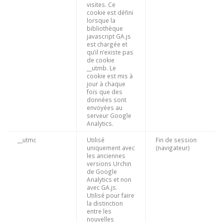
visites. Ce
cookie est défini
lorsque la
bibliothèque
javascript GA.js
est chargée et
qu’il n’existe pas
de cookie
__utmb. Le
cookie est mis à
jour à chaque
fois que des
données sont
envoyées au
serveur Google
Analytics.
__utmc
Utilisé
Fin de session
uniquement avec
(navigateur)
les anciennes
versions Urchin
de Google
Analytics et non
avec GA.js.
Utilisé pour faire
la distinction
entre les
nouvelles