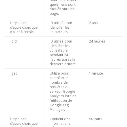
quels liens sont
cliqués sur une
page.
Il n’y a pas
ID utilisé pour
2 ans
d’autre choix que
identifier les
d’aller à l’école.
utilisateurs
_gid
ID utilisé pour
24 heures
identifier les
utilisateurs
pendant 24
heures après la
dernière activité
_gat
Utilisé pour
1 minute
contrôler le
nombre de
requêtes du
serveur Google
Analytics lors de
l’utilisation de
Google Tag
Manager.
Il n’y a pas
Contient des
90 jours
d’autre choix que
informations