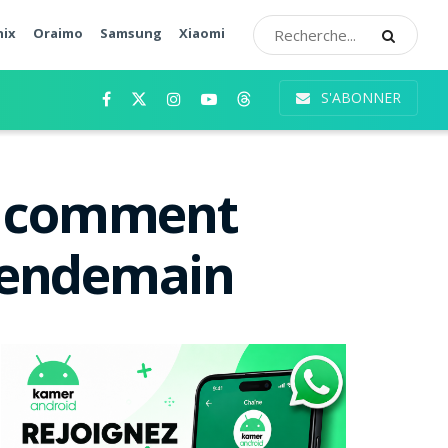
nix
Oraimo
Samsung
Xiaomi
S'ABONNER
: comment
 lendemain