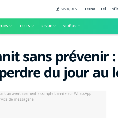
MARQUES
Tecno
Itel
Infi
EURS
TESTS
REVUE
VIDÉOS
it sans prévenir 
 perdre du jour au