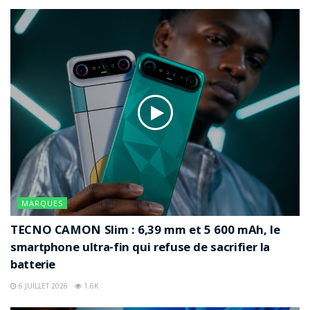
de nouvelles places publiques numériques où se
forgent les opinions, se diffusent les informations et se
cristallisent parfois les polémiques.
Captures d’écran, vidéos, commentaires et publications
circulent désormais à une vitesse impressionnante,
amplifiant parfois des situations qui, autrefois, seraient
restées privées.
MARQUES
TECNO CAMON Slim : 6,39 mm et 5 600 mAh, le
smartphone ultra-fin qui refuse de sacrifier la
batterie
6 JUILLET 2026
1.6K