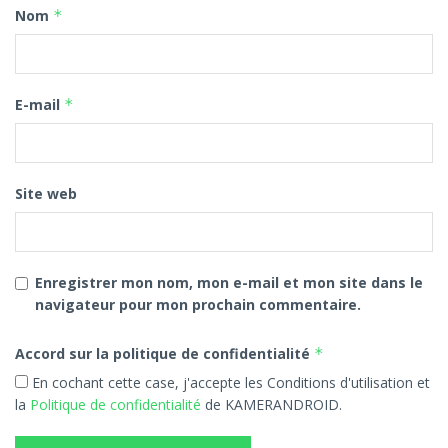
Nom
*
Réactions, débats et commentaires
WhatsApp
Messages et captures d’écran partagés
E-mail
*
TikTok
Vidéos et hommages
Site web
YouTube
Archives de « Délire » et commentaires
Enregistrer mon nom, mon e-mail et mon site dans le
navigateur pour mon prochain commentaire.
Instagram
Publications et stories
Accord sur la politique de confidentialité
*
En cochant cette case, j'accepte les Conditions d'utilisation et
la
Politique de confidentialité
de KAMERANDROID.
La justice finalement appelée