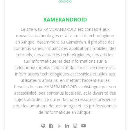
Ses obsèques
bloquées pendant plus de
.
⏳
ont été
deux mois
KAMERANDROID
Tatiana
affirme avoir découvert le
Facebook
.
📱
Le site web KAMERANDROID est consacré aux
Dirane
premier programme des
nouvelles technologies et à l'actualité technologique
funérailles sur
en Afrique, notamment au Cameroun. Il propose des
contenus variés, incluant des applications mobiles, des
La polémique s’est rapidement propagée sur
🌐
tutoriels, des actualités technologiques, des articles
les réseaux sociaux.
sur l'informatique, et des informations sur la
Le
Tribunal de
a dû intervenir pour
téléphonie mobile. L'objectif du site est de rendre les
⚖️
informations technologiques accessibles et utiles aux
Première Instance
débloquer la
utilisateurs africains, en mettant l'accent sur les
d’Ekounou
situation.
besoins locaux. KAMERANDROID se distingue par son
L’inhumation a
Bangoulap
, dans la
accessibilité, ses contenus localisés, et la diversité des
📍
sujets abordés, ce qui en fait une ressource précieuse
finalement eu lieu
région de
pour les amateurs de technologie et les professionnels
à
l’Ouest.
de l'informatique en Afrique.
Animateur vedette de l’émission culte « Délire » sur la