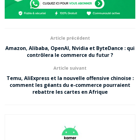
TikTok, Instagram et YouTube.
Entre captures d’écran, vidéos, prises de position et
débats passionnés, ce qui n’était au départ qu’un
différend familial a progressivement pris une
dimension nationale.
Article précédent
Amazon, Alibaba, OpenAI, Nvidia et ByteDance : qui
Qui était Foly Dirane ?
contrôlera le commerce du futur ?
Article suivant
De son vrai nom Veyreton Adrien Tafen, Foly Dirane
était l’une des figures les plus populaires de la
Temu, AliExpress et la nouvelle offensive chinoise :
comment les géants du e-commerce pourraient
télévision camerounaise.
rebattre les cartes en Afrique
📌 Ce qu’il faut retenir
Foly
est décédé
26 mars
à
📅
Dirane
le
2026
Yaoundé.