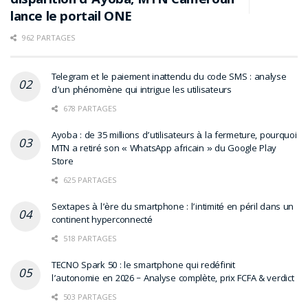
disparition d’Ayoba, MTN Cameroun
4
lance le portail ONE
Mai 2026
La polémique gagne progressivement
962 PARTAGES
les réseaux sociaux.
Telegram et le paiement inattendu du code SMS : analyse
d’un phénomène qui intrigue les utilisateurs
5
Juin 2026
678 PARTAGES
Le Tribunal de Première Instance
Ayoba : de 35 millions d’utilisateurs à la fermeture, pourquoi
MTN a retiré son « WhatsApp africain » du Google Play
d’Ekounou intervient pour mettre fin au
Store
blocage.
625 PARTAGES
Sextapes à l’ère du smartphone : l’intimité en péril dans un
6
13 juin 2026
continent hyperconnecté
518 PARTAGES
Foly Dirane est finalement inhumé à
Bangoulap.
TECNO Spark 50 : le smartphone qui redéfinit
l’autonomie en 2026 – Analyse complète, prix FCFA & verdict
503 PARTAGES