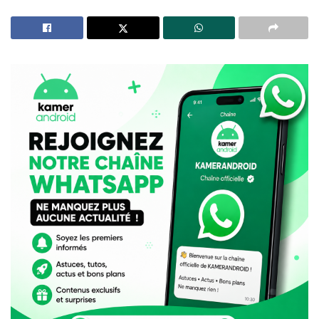
l’hommage rendu à l’animateur emblématique de la
CRTV, c’est surtout la polémique ayant entouré ses
obsèques qui a capté l’attention des internautes.
À LIRE AUSSI
Résultats OBC en ligne : après la disparition d’Ayoba,
MTN Cameroun lance le portail ONE
Ayoba : de 35 millions d’utilisateurs à la fermeture,
pourquoi MTN a retiré son « WhatsApp africain » du
Google Play Store
Pendant plus de deux mois, les tensions entre sa veuve,
Tatiana Dirane, et une partie de la famille du défunt ont
alimenté les conversations sur Facebook, WhatsApp,