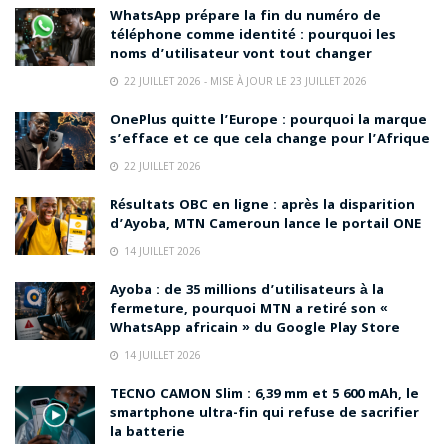
WhatsApp prépare la fin du numéro de
⚠️ Attention aux fausses informations
téléphone comme identité : pourquoi les
noms d’utilisateur vont tout changer
22 JUILLET 2026 - MISE À JOUR LE 23 JUILLET 2026
Comme dans de nombreuses affaires
fortement médiatisées, certaines
OnePlus quitte l’Europe : pourquoi la marque
s’efface et ce que cela change pour l’Afrique
informations non vérifiées ont également
circulé sur les réseaux sociaux.
22 JUILLET 2026
Résultats OBC en ligne : après la disparition
Cette situation rappelle l’importance de
d’Ayoba, MTN Cameroun lance le portail ONE
vérifier ses sources
, de privilégier les
14 JUILLET 2026
médias crédibles
et de faire preuve de
prudence face aux contenus viraux.
Ayoba : de 35 millions d’utilisateurs à la
fermeture, pourquoi MTN a retiré son «
WhatsApp africain » du Google Play Store
14 JUILLET 2026
Plus qu’une polémique, un
TECNO CAMON Slim : 6,39 mm et 5 600 mAh, le
révélateur de l’ère numérique
smartphone ultra-fin qui refuse de sacrifier
la batterie