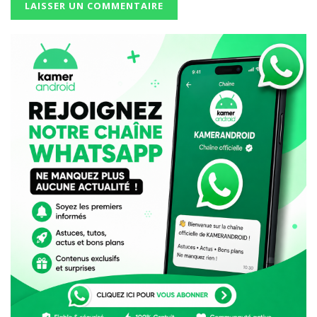
à la rescousse
Face au blocage, le Tribunal de Première Instance
d’Ekounou a été saisi.
La juridiction a finalement désigné Steve Tafen Dirane
comme organisateur principal des obsèques et
reconnu Tatiana Dirane comme co-organisatrice.
Cette décision a permis de débloquer une situation qui
durait depuis le décès de l’animateur, survenu le 26
mars 2026.
L’inhumation a finalement été programmée à
Bangoulap, son village natal.
⏳ Chronologie de la polémique