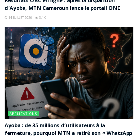
Résultats OBC en ligne : après la disparition
🎂 Âge
d’Ayoba, MTN Cameroun lance le portail ONE
65 ans
14 JUILLET 2026
3.1K
⏳ Durée du blocage
Plus de 2 mois
🎬 Carrière
Plus de 40 ans
🎤 Artistes accompagnés
Plus de 80
⚖️ Organisateur principal
Steve Tafen Dirane
APPLICATIONS
Ayoba : de 35 millions d’utilisateurs à la
📍 Village d’inhumation
fermeture, pourquoi MTN a retiré son « WhatsApp
Bangoulap