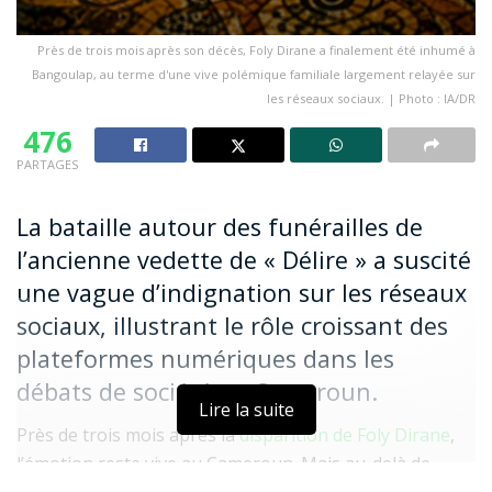
Près de trois mois après son décès, Foly Dirane a finalement été inhumé à
Bangoulap, au terme d'une vive polémique familiale largement relayée sur
les réseaux sociaux. | Photo : IA/DR
476
PARTAGES
La bataille autour des funérailles de
l’ancienne vedette de « Délire » a suscité
une vague d’indignation sur les réseaux
sociaux, illustrant le rôle croissant des
plateformes numériques dans les
débats de société au Cameroun.
Lire la suite
Près de trois mois après la
disparition de Foly Dirane
,
l’émotion reste vive au Cameroun. Mais au-delà de