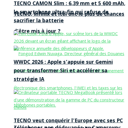
TECNO CAMON Slim : 6,39 mm et 5 600 mAh,
le smartphone ultra-fin qui refuse de
TECNO, Infinix et itel ont le plus de chances
sacrifier la batterie
d’être mis à jour ?
WWDC 2026 : Apple s’appuie sur Gemini
pour transformer Siri et accélérer sa
stratégie IA
TECNO veut conquérir l’Europe avec ses PC