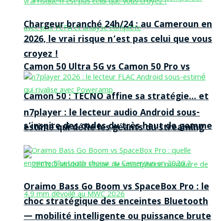
Chargeur branché 24h/24 : au Cameroun en
2026, le vrai risque n’est pas celui que vous
croyez !
Camon 50 Ultra 5G vs Camon 50 Pro vs
Camon 50 : TECNO affine sa stratégie… et
n7player : le lecteur audio Android sous-
s’inspire des codes du très haut de gamme
estimé qui défie les géants du streaming
Oraimo Bass Go Boom vs SpaceBox Pro : le
choc stratégique des enceintes Bluetooth
— mobilité intelligente ou puissance brute