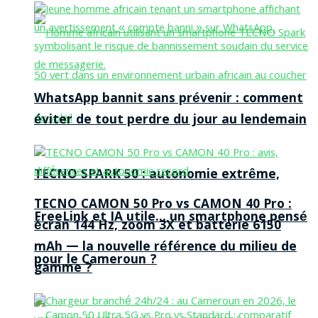
WhatsApp bannit sans prévenir : comment
éviter de tout perdre du jour au lendemain
TECNO SPARK 50 : autonomie extrême,
TECNO CAMON 50 Pro vs CAMON 40 Pro :
FreeLink et IA utile… un smartphone pensé
écran 144 Hz, zoom 3X et batterie 6150
mAh — la nouvelle référence du milieu de
pour le Cameroun ?
gamme ?