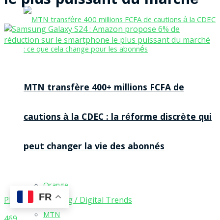
le plus puissant du marché
MTN transfère 400+ millions FCFA de
cautions à la CDEC : la réforme discrète qui
peut changer la vie des abonnés
Orange
FR
Photo : Joe Maring / Digital Trends
MTN
469