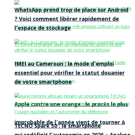
WhatsApp prend trop de place sur Android
? Voici comment libérer rapidement de
l’espace de stockage
IMEI au Cameroun : le mode d’emploi
essentiel pour vérifier le statut douanier
de votre smartphone
Apple contre une orange : le procès le plus
improbable de l’année vient de tourner à
TECNO Spark 50 : le smartphone