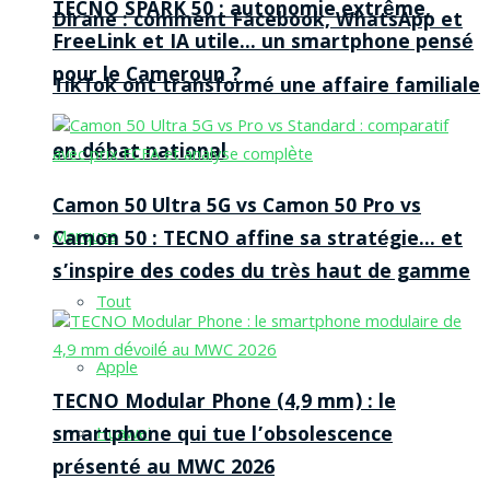
TECNO SPARK 50 : autonomie extrême,
Dirane : comment Facebook, WhatsApp et
FreeLink et IA utile… un smartphone pensé
pour le Cameroun ?
TikTok ont transformé une affaire familiale
en débat national
Camon 50 Ultra 5G vs Camon 50 Pro vs
Camon 50 : TECNO affine sa stratégie… et
Marques
s’inspire des codes du très haut de gamme
Tout
Apple
TECNO Modular Phone (4,9 mm) : le
smartphone qui tue l’obsolescence
Huawei
présenté au MWC 2026