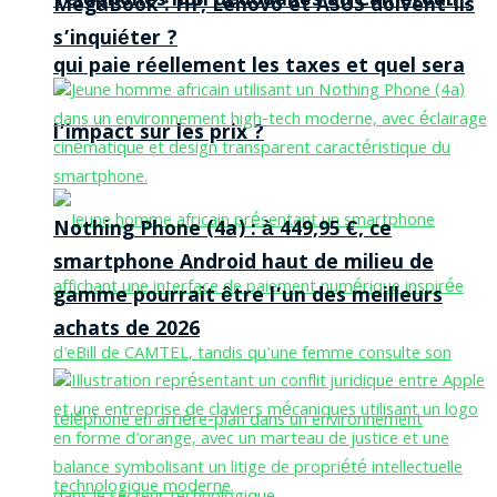
Téléphones non dédouanés au Cameroun :
MegaBook : HP, Lenovo et ASUS doivent-ils
s’inquiéter ?
qui paie réellement les taxes et quel sera
l’impact sur les prix ?
Nothing Phone (4a) : à 449,95 €, ce
smartphone Android haut de milieu de
gamme pourrait être l’un des meilleurs
achats de 2026