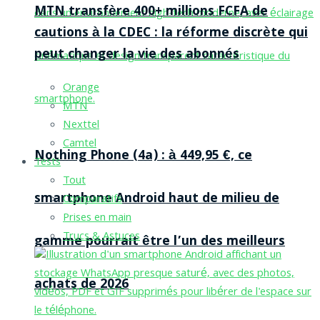
MTN transfère 400+ millions FCFA de
cautions à la CDEC : la réforme discrète qui
peut changer la vie des abonnés
Orange
MTN
Nexttel
Camtel
Nothing Phone (4a) : à 449,95 €, ce
Tests
Tout
smartphone Android haut de milieu de
Comparatifs
Prises en main
Trucs & Astuces
gamme pourrait être l’un des meilleurs
achats de 2026