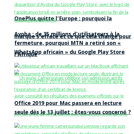
OnePlus quitte l’Europe : pourquoi la
Ayoba : de 35 millions d’utilisateurs à la
marque s’efface et ce que cela change pour
fermeture, pourquoi MTN a retiré son «
WhatsApp africain » du Google Play Store
l’Afrique
Office 2019 pour Mac passera en lecture
seule dès le 13 juillet : êtes-vous concerné ?