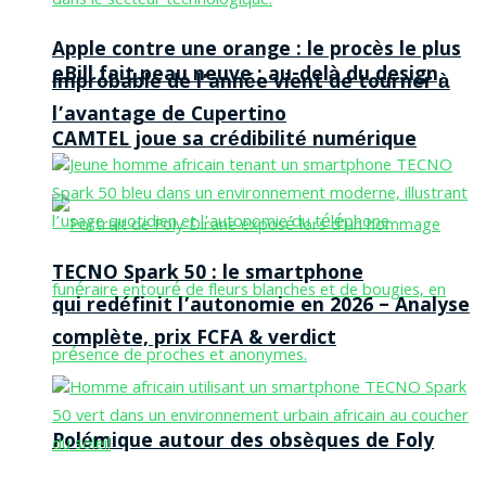
Apple contre une orange : le procès le plus
eBill fait peau neuve : au-delà du design,
improbable de l’année vient de tourner à
l’avantage de Cupertino
CAMTEL joue sa crédibilité numérique
TECNO Spark 50 : le smartphone
qui redéfinit l’autonomie en 2026 – Analyse
complète, prix FCFA & verdict
Polémique autour des obsèques de Foly