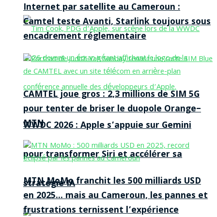
Internet par satellite au Cameroun :
Camtel teste Avanti, Starlink toujours sous
encadrement réglementaire
CAMTEL joue gros : 2,3 millions de SIM 5G
pour tenter de briser le duopole Orange–
MTN
WWDC 2026 : Apple s’appuie sur Gemini
pour transformer Siri et accélérer sa
MTN MoMo franchit les 500 milliards USD
stratégie IA
en 2025… mais au Cameroun, les pannes et
frustrations ternissent l’expérience