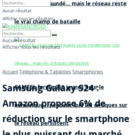
agences à Yaoundé… mais le réseau reste
Aucun résultat
Afficher tous les résultats
le vrai champ de bataille
Aucun résultat
Afficher tous les résultats
Accueil
Téléphone & Tablettes
Smartphones
Samsung Galaxy S24 :
CAMTEL forme 350 jeunes pour le
Amazon propose 6% de
numérique… pendant que les critiques sur
réduction sur le smartphone
le réseau persistent