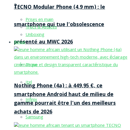
?
TECNO Modular Phone (4,9 mm) : le
Prises en main
smartphone qui tue l’obsolescence
Trucs & Astuces
Unboxing
présenté au MWC 2026
Revue
Tecno
Itel
Nothing Phone (4a) : à 449,95 €, ce
smartphone Android haut de milieu de
Infinix
gamme pourrait être l’un des meilleurs
achats de 2026
Samsung