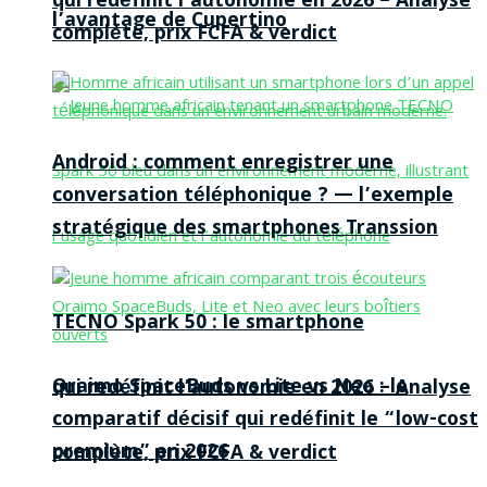
qui redéfinit l’autonomie en 2026 – Analyse
l’avantage de Cupertino
complète, prix FCFA & verdict
Android : comment enregistrer une
conversation téléphonique ? — l’exemple
stratégique des smartphones Transsion
TECNO Spark 50 : le smartphone
Oraimo SpaceBuds vs Lite vs Neo : le
qui redéfinit l’autonomie en 2026 – Analyse
comparatif décisif qui redéfinit le “low-cost
premium” en 2026
complète, prix FCFA & verdict