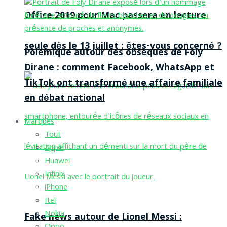
Office 2019 pour Mac passera en lecture
seule dès le 13 juillet : êtes-vous concerné ?
Polémique autour des obsèques de Foly
Dirane : comment Facebook, WhatsApp et
TikTok ont transformé une affaire familiale
en débat national
Marques
Tout
Apple
Huawei
Infinix
iPhone
Itel
Nokia
Fake news autour de Lionel Messi :