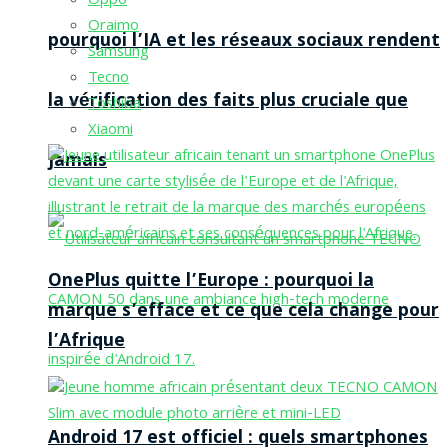
Oppo
Oraimo
pourquoi l’IA et les réseaux sociaux rendent
Samsung
Tecno
la vérification des faits plus cruciale que
Toshiba
Xiaomi
jamais
OnePlus quitte l’Europe : pourquoi la
marque s’efface et ce que cela change pour
l’Afrique
Android 17 est officiel : quels smartphones