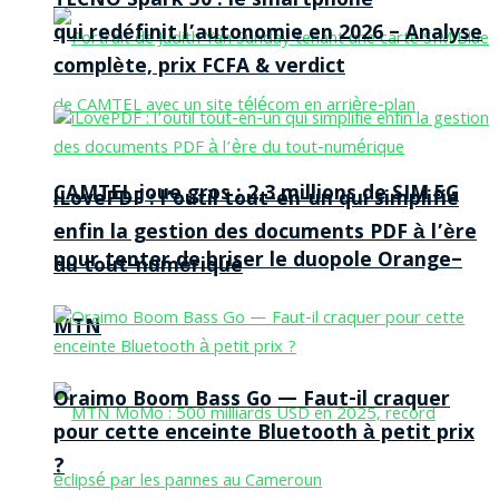
TECNO Spark 50 : le smartphone
qui redéfinit l’autonomie en 2026 – Analyse
complète, prix FCFA & verdict
CAMTEL joue gros : 2,3 millions de SIM 5G
iLovePDF : l’outil tout-en-un qui simplifie
enfin la gestion des documents PDF à l’ère
pour tenter de briser le duopole Orange–
du tout-numérique
MTN
Oraimo Boom Bass Go — Faut-il craquer
pour cette enceinte Bluetooth à petit prix
?