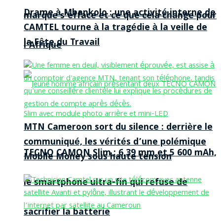
Drame à Mbankolo : une activité interne de
marque s’efface et ce que cela change pour
CAMTEL tourne à la tragédie à la veille de
la Fête du Travail
l’Afrique
MTN Cameroon sort du silence : derrière le
communiqué, les vérités d’une polémique
TECNO CAMON Slim : 6,39 mm et 5 600 mAh,
Mobile Money sous haute tension
le smartphone ultra-fin qui refuse de
sacrifier la batterie