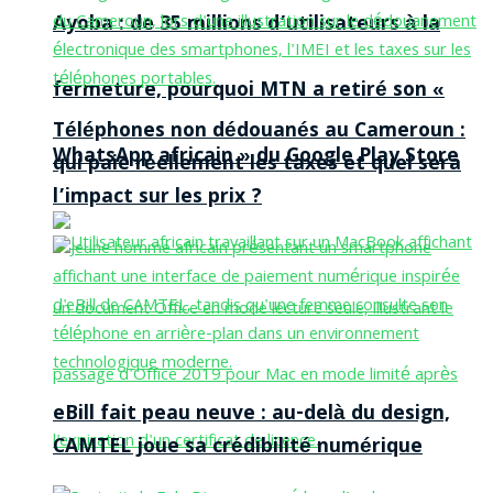
Ayoba : de 35 millions d’utilisateurs à la
fermeture, pourquoi MTN a retiré son «
Téléphones non dédouanés au Cameroun :
WhatsApp africain » du Google Play Store
qui paie réellement les taxes et quel sera
l’impact sur les prix ?
eBill fait peau neuve : au-delà du design,
CAMTEL joue sa crédibilité numérique