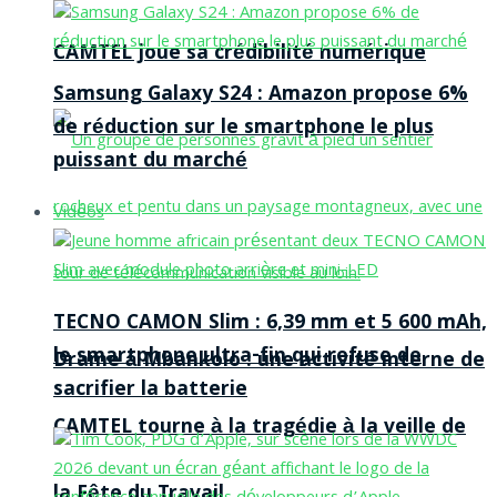
CAMTEL joue sa crédibilité numérique
Samsung Galaxy S24 : Amazon propose 6%
de réduction sur le smartphone le plus
puissant du marché
Vidéos
TECNO CAMON Slim : 6,39 mm et 5 600 mAh,
le smartphone ultra-fin qui refuse de
Drame à Mbankolo : une activité interne de
sacrifier la batterie
CAMTEL tourne à la tragédie à la veille de
la Fête du Travail