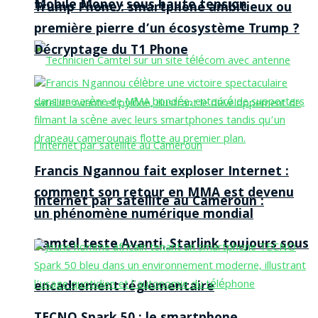
Mobile Money sous haute tension
Trump Phone : smartphone ambitieux ou
première pierre d’un écosystème Trump ?
Décryptage du T1 Phone
Francis Ngannou fait exploser Internet :
comment son retour en MMA est devenu
Internet par satellite au Cameroun :
un phénomène numérique mondial
Camtel teste Avanti, Starlink toujours sous
encadrement réglementaire