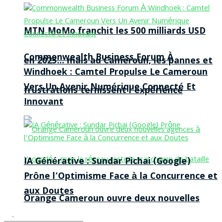
MTN MoMo franchit les 500 milliards USD
Commonwealth Business Forum À
en 2025… mais au Cameroun, les pannes et
Windhoek : Camtel Propulse Le Cameroun
Vers Un Avenir Numérique Connecté Et
frustrations ternissent l’expérience
Innovant
IA Générative : Sundar Pichai (Google)
Prône l’Optimisme Face à la Concurrence et
aux Doutes
Orange Cameroun ouvre deux nouvelles