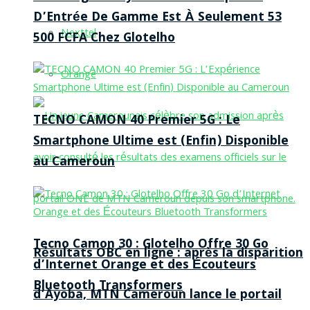
D’Entrée De Gamme Est À Seulement 53
Nexttel
500 FCFA Chez Glotelho
Orange
TECNO CAMON 40 Premier 5G : Le
Smartphone Ultime est (Enfin) Disponible
au Cameroun
Tecno Camon 30 : Glotelho Offre 30 Go
Résultats OBC en ligne : après la disparition
d’Internet Orange et des Écouteurs
Bluetooth Transformers
d’Ayoba, MTN Cameroun lance le portail