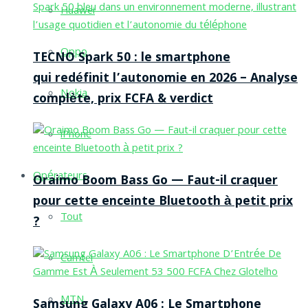
Huawei
Oppo
TECNO Spark 50 : le smartphone
qui redéfinit l’autonomie en 2026 – Analyse
Nokia
complète, prix FCFA & verdict
iPhone
Opérateurs
Oraimo Boom Bass Go — Faut-il craquer
pour cette enceinte Bluetooth à petit prix
Tout
?
Camtel
MTN
Samsung Galaxy A06 : Le Smartphone