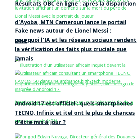
Résultats OBC en ligne : après la disparition
d’Ayoba, MTN Cameroun lance le portail
Fake news autour de Lionel Messi :
pourquoi l’IA et les réseaux sociaux rendent
ONE
la vérification des faits plus cruciale que
jamais
Android 17 est officiel : quels smartphones
TECNO, Infinix et itel ont le plus de chances
d’être mis à jour ?