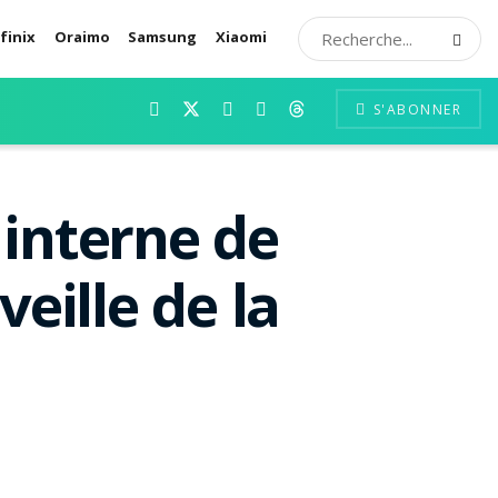
finix
Oraimo
Samsung
Xiaomi
S'ABONNER
 interne de
eille de la