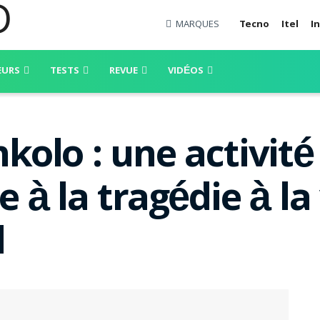
MARQUES
Tecno
Itel
In
EURS
TESTS
REVUE
VIDÉOS
olo : une activité
à la tragédie à la v
l