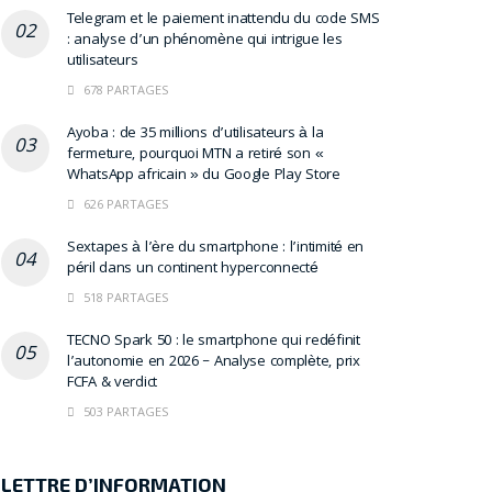
Telegram et le paiement inattendu du code SMS
: analyse d’un phénomène qui intrigue les
utilisateurs
678 PARTAGES
Ayoba : de 35 millions d’utilisateurs à la
fermeture, pourquoi MTN a retiré son «
WhatsApp africain » du Google Play Store
626 PARTAGES
Sextapes à l’ère du smartphone : l’intimité en
péril dans un continent hyperconnecté
518 PARTAGES
TECNO Spark 50 : le smartphone qui redéfinit
l’autonomie en 2026 – Analyse complète, prix
FCFA & verdict
503 PARTAGES
LETTRE D’INFORMATION