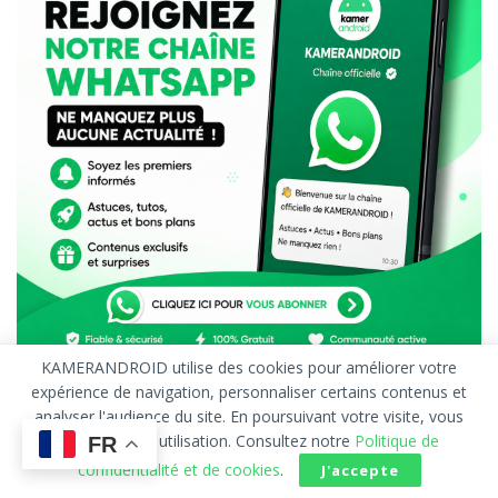
KAMERANDROID utilise des cookies pour améliorer votre
expérience de navigation, personnaliser certains contenus et
analyser l'audience du site. En poursuivant votre visite, vous
Accueil
À Propos
Publicité
Contact
acceptez leur utilisation. Consultez notre
Politique de
FR
Politique de confidentialité
confidentialité et de cookies
.
J'accepte