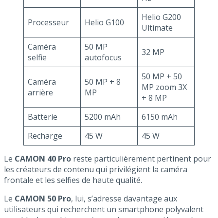
Helio G200
Processeur
Helio G100
Ultimate
Caméra
50 MP
32 MP
selfie
autofocus
50 MP + 50
Caméra
50 MP + 8
MP zoom 3X
arrière
MP
+ 8 MP
Batterie
5200 mAh
6150 mAh
Recharge
45 W
45 W
Le
CAMON 40 Pro
reste particulièrement pertinent pour
les créateurs de contenu qui privilégient la caméra
frontale et les selfies de haute qualité.
Le
CAMON 50 Pro
, lui, s’adresse davantage aux
utilisateurs qui recherchent un smartphone polyvalent