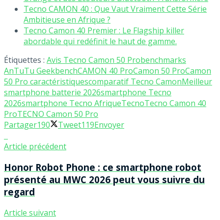
Tecno CAMON 40 : Que Vaut Vraiment Cette Série
Ambitieuse en Afrique ?
Tecno Camon 40 Premier : Le Flagship killer
abordable qui redéfinit le haut de gamme.
Étiquettes :
Avis Tecno Camon 50 Pro
benchmarks
AnTuTu Geekbench
CAMON 40 Pro
Camon 50 Pro
Camon
50 Pro caractéristiques
comparatif Tecno Camon
Meilleur
smartphone batterie 2026
smartphone Tecno
2026
smartphone Tecno Afrique
Tecno
Tecno Camon 40
Pro
TECNO Camon 50 Pro
Partager
190
Tweet
119
Envoyer
Article précédent
Honor Robot Phone : ce smartphone robot
présenté au MWC 2026 peut vous suivre du
regard
Article suivant