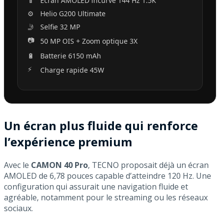
📱
Écran AMOLED incurvé 144 Hz 1.5K
⚙️
Helio G200 Ultimate
🤳
Selfie 32 MP
📷
50 MP OIS + Zoom optique 3X
🔋
Batterie 6150 mAh
⚡
Charge rapide 45W
Un écran plus fluide qui renforce
l’expérience premium
Avec le
CAMON 40 Pro
, TECNO proposait déjà un écran
AMOLED de 6,78 pouces capable d’atteindre 120 Hz. Une
configuration qui assurait une navigation fluide et
agréable, notamment pour le streaming ou les réseaux
sociaux.