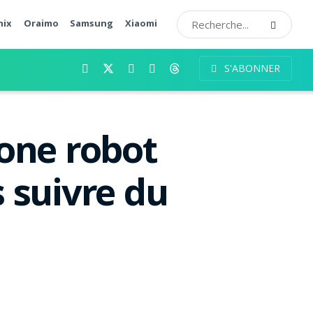
nix
Oraimo
Samsung
Xiaomi
S'ABONNER
one robot
 suivre du