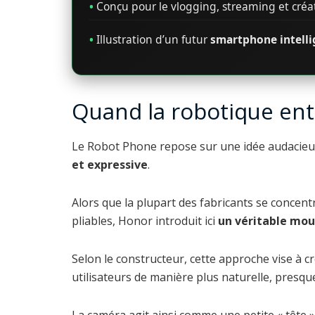
•
Conçu pour le vlogging, streaming et cré
•
Illustration d’un futur
smartphone intellig
Quand la robotique en
Le Robot Phone repose sur une idée audacie
et expressive
.
Alors que la plupart des fabricants se concentren
pliables, Honor introduit ici
un véritable mo
Selon le constructeur, cette approche vise à cr
utilisateurs de manière plus naturelle, presque
La caméra agit ainsi comme une petite « tête » 