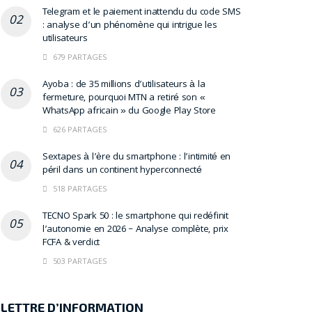
Telegram et le paiement inattendu du code SMS
: analyse d’un phénomène qui intrigue les
utilisateurs
679 PARTAGES
Ayoba : de 35 millions d’utilisateurs à la
fermeture, pourquoi MTN a retiré son «
WhatsApp africain » du Google Play Store
626 PARTAGES
Sextapes à l’ère du smartphone : l’intimité en
péril dans un continent hyperconnecté
518 PARTAGES
TECNO Spark 50 : le smartphone qui redéfinit
l’autonomie en 2026 – Analyse complète, prix
FCFA & verdict
503 PARTAGES
LETTRE D’INFORMATION