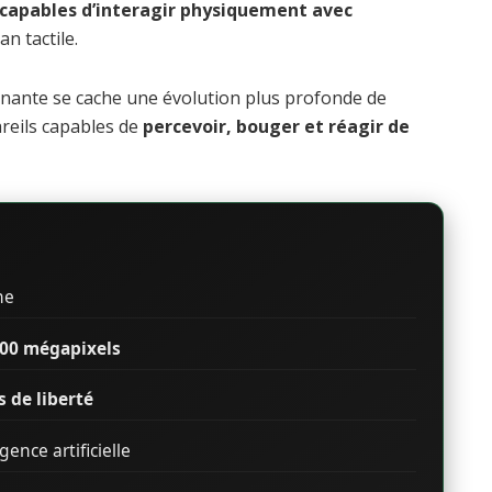
capables d’interagir physiquement avec
n tactile.
nante se cache une évolution plus profonde de
pareils capables de
percevoir, bouger et réagir de
ne
00 mégapixels
s de liberté
ence artificielle