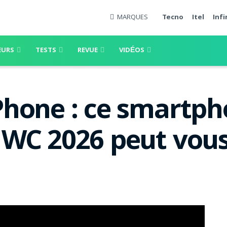
MARQUES
Tecno
Itel
Infi
EURS
TESTS
REVUE
VIDÉOS
hone : ce smartph
WC 2026 peut vous