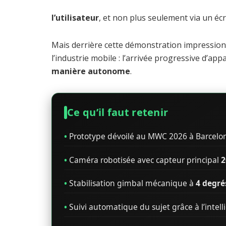
l’utilisateur
, et non plus seulement via un écra
Mais derrière cette démonstration impression
l’industrie mobile : l’arrivée progressive d’ap
manière autonome
.
Ce qu’il faut retenir
•
Prototype dévoilé au MWC 2026 à Barcelo
•
Caméra robotisée avec capteur principal
2
•
Stabilisation gimbal mécanique à
4 degré
•
Suivi automatique du sujet grâce à l’intellig