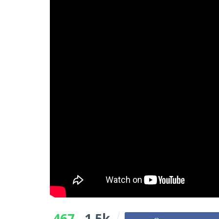
467
1.5k