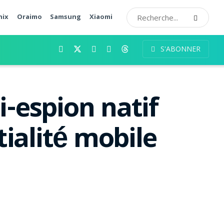
nix
Oraimo
Samsung
Xiaomi
S'ABONNER
i-espion natif
tialité mobile