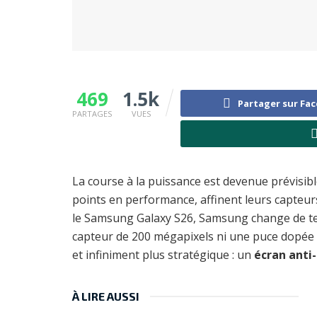
469
1.5k
Partager sur Fa
PARTAGES
VUES
La course à la puissance est devenue prévisi
points en performance, affinent leurs capteur
le Samsung Galaxy S26, Samsung change de terr
capteur de 200 mégapixels ni une puce dopée à l
et infiniment plus stratégique : un
écran anti-
À LIRE AUSSI