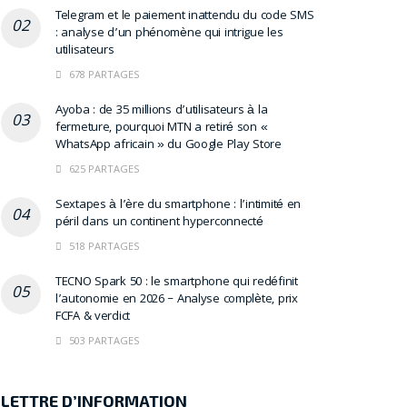
Telegram et le paiement inattendu du code SMS
: analyse d’un phénomène qui intrigue les
utilisateurs
678 PARTAGES
Ayoba : de 35 millions d’utilisateurs à la
fermeture, pourquoi MTN a retiré son «
WhatsApp africain » du Google Play Store
625 PARTAGES
Sextapes à l’ère du smartphone : l’intimité en
péril dans un continent hyperconnecté
518 PARTAGES
TECNO Spark 50 : le smartphone qui redéfinit
l’autonomie en 2026 – Analyse complète, prix
FCFA & verdict
503 PARTAGES
LETTRE D’INFORMATION