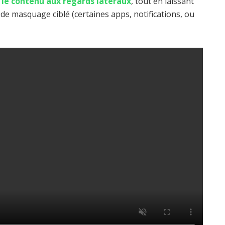
le contenu aux regards latéraux
, tout en laissant
s de masquage ciblé (certaines apps, notifications, ou