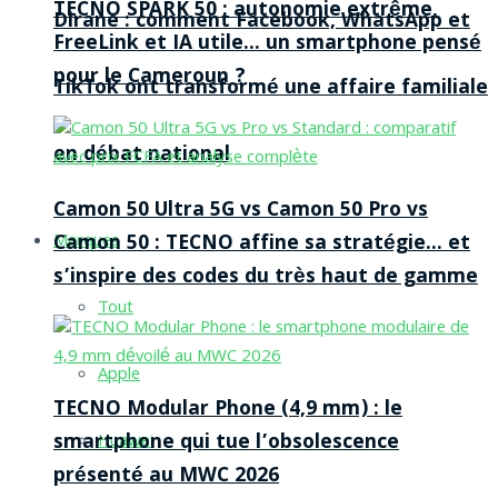
TECNO SPARK 50 : autonomie extrême,
Dirane : comment Facebook, WhatsApp et
FreeLink et IA utile… un smartphone pensé
pour le Cameroun ?
TikTok ont transformé une affaire familiale
en débat national
Camon 50 Ultra 5G vs Camon 50 Pro vs
Camon 50 : TECNO affine sa stratégie… et
Marques
s’inspire des codes du très haut de gamme
Tout
Apple
TECNO Modular Phone (4,9 mm) : le
smartphone qui tue l’obsolescence
Huawei
présenté au MWC 2026