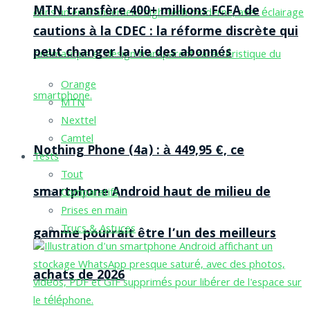
MTN transfère 400+ millions FCFA de
cautions à la CDEC : la réforme discrète qui
peut changer la vie des abonnés
Orange
MTN
Nexttel
Camtel
Nothing Phone (4a) : à 449,95 €, ce
Tests
Tout
smartphone Android haut de milieu de
Comparatifs
Prises en main
Trucs & Astuces
gamme pourrait être l’un des meilleurs
achats de 2026