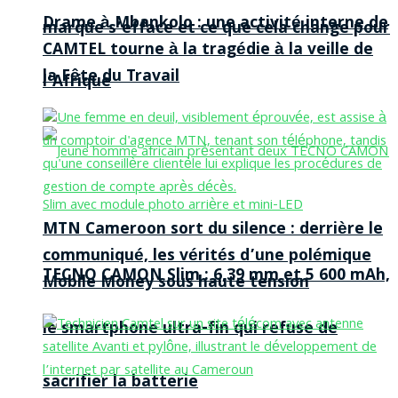
Drame à Mbankolo : une activité interne de
marque s’efface et ce que cela change pour
CAMTEL tourne à la tragédie à la veille de
la Fête du Travail
l’Afrique
MTN Cameroon sort du silence : derrière le
communiqué, les vérités d’une polémique
TECNO CAMON Slim : 6,39 mm et 5 600 mAh,
Mobile Money sous haute tension
le smartphone ultra-fin qui refuse de
sacrifier la batterie