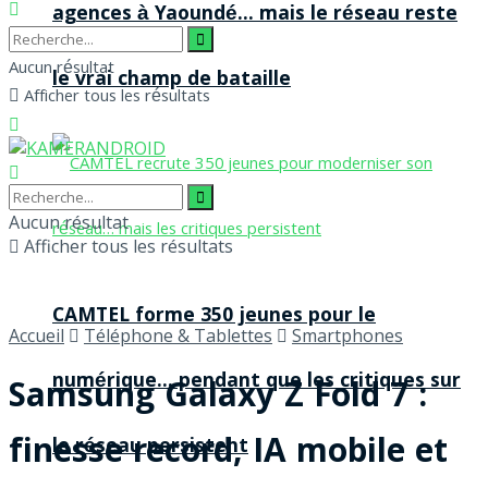
agences à Yaoundé… mais le réseau reste
Aucun résultat
le vrai champ de bataille
Afficher tous les résultats
Aucun résultat
Afficher tous les résultats
CAMTEL forme 350 jeunes pour le
Accueil
Téléphone & Tablettes
Smartphones
numérique… pendant que les critiques sur
Samsung Galaxy Z Fold 7 :
finesse record, IA mobile et
le réseau persistent