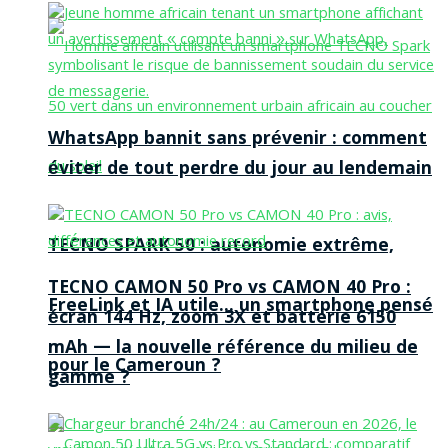
WhatsApp bannit sans prévenir : comment
éviter de tout perdre du jour au lendemain
TECNO SPARK 50 : autonomie extrême,
TECNO CAMON 50 Pro vs CAMON 40 Pro :
FreeLink et IA utile… un smartphone pensé
écran 144 Hz, zoom 3X et batterie 6150
mAh — la nouvelle référence du milieu de
pour le Cameroun ?
gamme ?