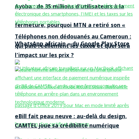
Ayoba : de 35 millions d’utilisateurs à la
fermeture, pourquoi MTN a retiré son «
Téléphones non dédouanés au Cameroun :
WhatsApp africain » du Google Play Store
qui paie réellement les taxes et quel sera
l’impact sur les prix ?
eBill fait peau neuve : au-delà du design,
CAMTEL joue sa crédibilité numérique