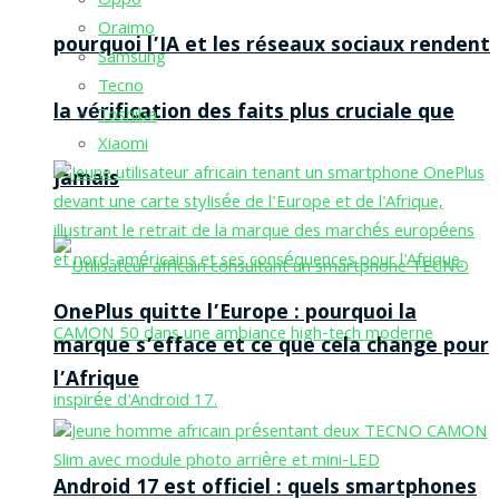
Oppo
Oraimo
pourquoi l’IA et les réseaux sociaux rendent
Samsung
Tecno
la vérification des faits plus cruciale que
Toshiba
Xiaomi
jamais
OnePlus quitte l’Europe : pourquoi la
marque s’efface et ce que cela change pour
l’Afrique
Android 17 est officiel : quels smartphones