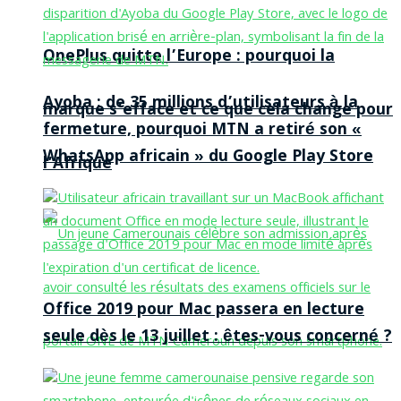
OnePlus quitte l’Europe : pourquoi la
Ayoba : de 35 millions d’utilisateurs à la
marque s’efface et ce que cela change pour
fermeture, pourquoi MTN a retiré son «
WhatsApp africain » du Google Play Store
l’Afrique
Office 2019 pour Mac passera en lecture
seule dès le 13 juillet : êtes-vous concerné ?