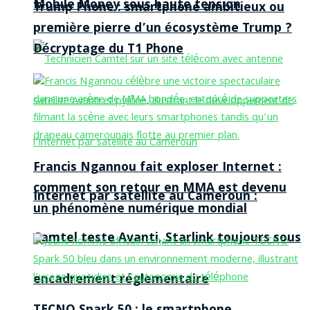
Mobile Money sous haute tension
Trump Phone : smartphone ambitieux ou
première pierre d’un écosystème Trump ?
Décryptage du T1 Phone
Francis Ngannou fait exploser Internet :
comment son retour en MMA est devenu
Internet par satellite au Cameroun :
un phénomène numérique mondial
Camtel teste Avanti, Starlink toujours sous
encadrement réglementaire