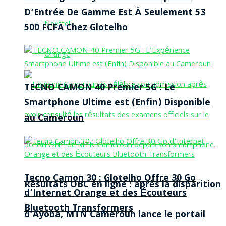
D’Entrée De Gamme Est À Seulement 53
Nexttel
500 FCFA Chez Glotelho
Orange
TECNO CAMON 40 Premier 5G : Le
Smartphone Ultime est (Enfin) Disponible
au Cameroun
Tecno Camon 30 : Glotelho Offre 30 Go
Résultats OBC en ligne : après la disparition
d’Internet Orange et des Écouteurs
Bluetooth Transformers
d’Ayoba, MTN Cameroun lance le portail