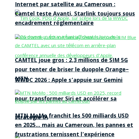
Internet par satellite au Cameroun :
Camtel teste Avanti, Starlink toujours sous
encadrement réglementaire
CAMTEL joue gros : 2,3 millions de SIM 5G
pour tenter de briser le duopole Orange–
MTN
WWDC 2026 : Apple s’appuie sur Gemini
pour transformer Siri et accélérer sa
MTN MoMo franchit les 500 milliards USD
stratégie IA
en 2025… mais au Cameroun, les pannes et
frustrations ternissent l’expérience