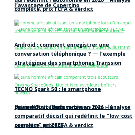
qui redéfinit l’autonomie en 2026 – Analyse
l’avantage de Cupertino
complète, prix FCFA & verdict
Android : comment enregistrer une
conversation téléphonique ? — l’exemple
stratégique des smartphones Transsion
TECNO Spark 50 : le smartphone
Oraimo SpaceBuds vs Lite vs Neo : le
qui redéfinit l’autonomie en 2026 – Analyse
comparatif décisif qui redéfinit le “low-cost
premium” en 2026
complète, prix FCFA & verdict