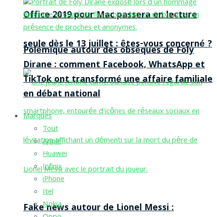
Office 2019 pour Mac passera en lecture
seule dès le 13 juillet : êtes-vous concerné ?
Polémique autour des obsèques de Foly
Dirane : comment Facebook, WhatsApp et
TikTok ont transformé une affaire familiale
en débat national
Marques
Tout
Apple
Huawei
Infinix
iPhone
Itel
Nokia
Fake news autour de Lionel Messi :