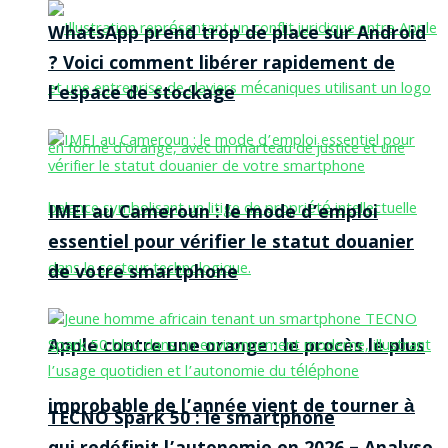
WhatsApp prend trop de place sur Android
? Voici comment libérer rapidement de
l’espace de stockage
IMEI au Cameroun : le mode d’emploi
essentiel pour vérifier le statut douanier
de votre smartphone
Apple contre une orange : le procès le plus
improbable de l’année vient de tourner à
TECNO Spark 50 : le smartphone