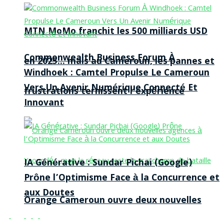
MTN MoMo franchit les 500 milliards USD
Commonwealth Business Forum À
en 2025… mais au Cameroun, les pannes et
Windhoek : Camtel Propulse Le Cameroun
Vers Un Avenir Numérique Connecté Et
frustrations ternissent l’expérience
Innovant
IA Générative : Sundar Pichai (Google)
Prône l’Optimisme Face à la Concurrence et
aux Doutes
Orange Cameroun ouvre deux nouvelles