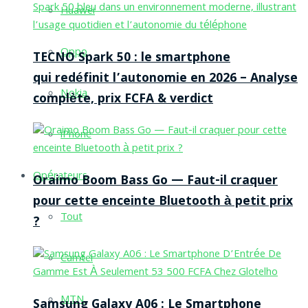
Huawei
Oppo
TECNO Spark 50 : le smartphone
qui redéfinit l’autonomie en 2026 – Analyse
Nokia
complète, prix FCFA & verdict
iPhone
Opérateurs
Oraimo Boom Bass Go — Faut-il craquer
pour cette enceinte Bluetooth à petit prix
Tout
?
Camtel
MTN
Samsung Galaxy A06 : Le Smartphone