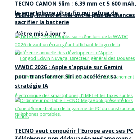
TECNO CAMON Slim : 6,39 mm et 5 600 mAh,
le smartphone ultra-fin qui refuse de
TECNO, Infinix et itel ont le plus de chances
sacrifier la batterie
d’être mis à jour ?
WWDC 2026 : Apple s’appuie sur Gemini
pour transformer Siri et accélérer sa
stratégie IA
TECNO veut conquérir l’Europe avec ses PC