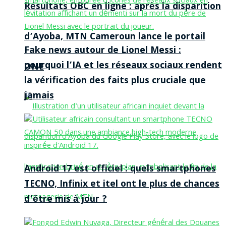
Résultats OBC en ligne : après la disparition
d’Ayoba, MTN Cameroun lance le portail
Fake news autour de Lionel Messi :
pourquoi l’IA et les réseaux sociaux rendent
ONE
la vérification des faits plus cruciale que
jamais
Android 17 est officiel : quels smartphones
TECNO, Infinix et itel ont le plus de chances
d’être mis à jour ?