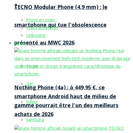
?
TECNO Modular Phone (4,9 mm) : le
Prises en main
smartphone qui tue l’obsolescence
Trucs & Astuces
Unboxing
présenté au MWC 2026
Revue
Tecno
Itel
Nothing Phone (4a) : à 449,95 €, ce
smartphone Android haut de milieu de
Infinix
gamme pourrait être l’un des meilleurs
achats de 2026
Samsung