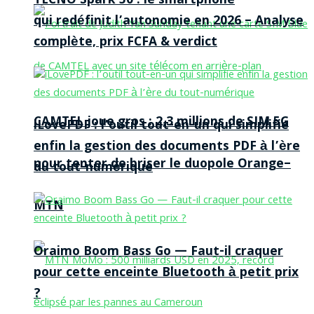
TECNO Spark 50 : le smartphone
qui redéfinit l’autonomie en 2026 – Analyse
complète, prix FCFA & verdict
CAMTEL joue gros : 2,3 millions de SIM 5G
iLovePDF : l’outil tout-en-un qui simplifie
enfin la gestion des documents PDF à l’ère
pour tenter de briser le duopole Orange–
du tout-numérique
MTN
Oraimo Boom Bass Go — Faut-il craquer
pour cette enceinte Bluetooth à petit prix
?