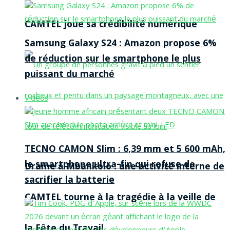
CAMTEL joue sa crédibilité numérique
Samsung Galaxy S24 : Amazon propose 6%
de réduction sur le smartphone le plus
puissant du marché
Vidéos
TECNO CAMON Slim : 6,39 mm et 5 600 mAh,
le smartphone ultra-fin qui refuse de
Drame à Mbankolo : une activité interne de
sacrifier la batterie
CAMTEL tourne à la tragédie à la veille de
la Fête du Travail