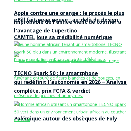
Apple contre une orange : le procès le plus
eBill fait peau neuve : au-delà du design,
improbable de l’année vient de tourner à
l’avantage de Cupertino
CAMTEL joue sa crédibilité numérique
TECNO Spark 50 : le smartphone
qui redéfinit l’autonomie en 2026 – Analyse
complète, prix FCFA & verdict
Polémique autour des obsèques de Foly