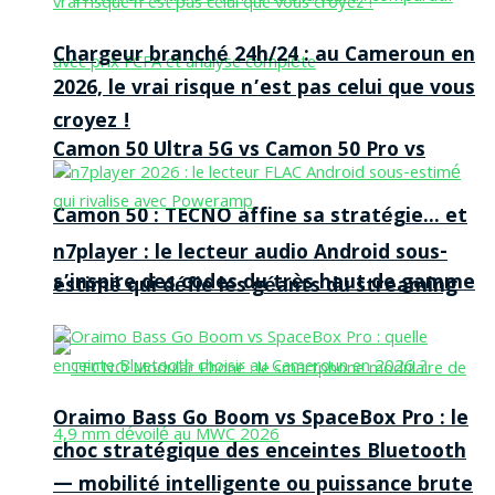
Chargeur branché 24h/24 : au Cameroun en
2026, le vrai risque n’est pas celui que vous
croyez !
Camon 50 Ultra 5G vs Camon 50 Pro vs
Camon 50 : TECNO affine sa stratégie… et
n7player : le lecteur audio Android sous-
s’inspire des codes du très haut de gamme
estimé qui défie les géants du streaming
Oraimo Bass Go Boom vs SpaceBox Pro : le
choc stratégique des enceintes Bluetooth
— mobilité intelligente ou puissance brute