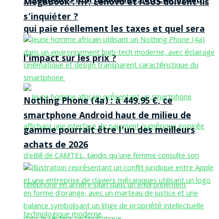
Téléphones non dédouanés au Cameroun :
MegaBook : HP, Lenovo et ASUS doivent-ils
s’inquiéter ?
qui paie réellement les taxes et quel sera
l’impact sur les prix ?
Nothing Phone (4a) : à 449,95 €, ce
smartphone Android haut de milieu de
gamme pourrait être l’un des meilleurs
achats de 2026