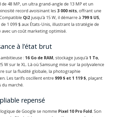
al de 48 MP, un ultra grand-angle de 13 MP et un
minosité record avoisinant les
3 000 nits
, offrant une
n. Compatible
Qi2
jusqu’à 15 W, il démarre à
799 $ US
,
 de 1 099 $ aux États-Unis, illustrant la stratégie de
é avec un coût marketing optimisé.
sance à l’état brut
 ambitieuse :
16 Go de RAM
, stockage jusqu’à
1 To
,
à 25 W sur le XL. Là où Samsung mise sur la polyvalence
re sur la fluidité globale, la photographie
en. Les tarifs oscillent entre
999 $ et 1 119 $
, plaçant
s du marché.
 pliable repensé
hnologique de Google se nomme
Pixel 10 Pro Fold
. Son