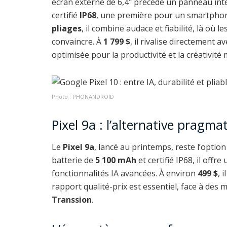
écran externe de 6,4″ précède un panneau inte
certifié
IP68
, une première pour un smartphone
pliages
, il combine audace et fiabilité, là où
convaincre. À
1 799 $
, il rivalise directement av
optimisée pour la productivité et la créativité 
Photo : PHONANDROID
Pixel 9a : l’alternative pragma
Le
Pixel 9a
, lancé au printemps, reste l’option
batterie de
5 100 mAh
et certifié IP68, il of
fonctionnalités IA avancées. À environ
499 $
, 
rapport qualité-prix est essentiel, face à d
Transsion
.