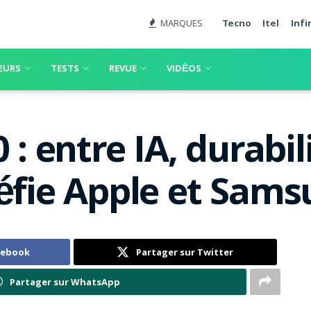
MARQUES
Tecno
Itel
Infi
EURS
TESTS
REVUE
VIDÉOS
 : entre IA, durabil
défie Apple et Sam
cebook
Partager sur Twitter
Partager sur WhatsApp