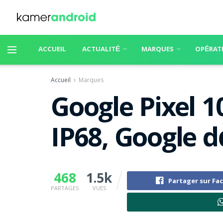
ACCUEIL
ACTUALITÉ
MARQUES
OPÉRAT
Accueil
Marques
Google Pixel 10
IP68, Google 
468
1.5k
Partager sur Fa
PARTAGES
VUES