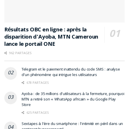
des géants du secteur. Son interface ne suit pas
toujours les dernières tendances visuelles d’Android. Sa
note Play Store peut susciter l’hésitation.
Résultats OBC en ligne : après la
Cependant, derrière cette façade discrète se cache un
disparition d’Ayoba, MTN Cameroun
lecteur audio robuste, techniquement crédible et
lance le portail ONE
profondément adapté aux réalités d’usage africaines.
962 PARTAGES
Il ne cherche pas à séduire par l’écosystème. Il mise sur
la maîtrise locale, la qualité et la liberté.
Telegram et le paiement inattendu du code SMS : analyse
d’un phénomène qui intrigue les utilisateurs
Et sur ce terrain, il reste incontestablement l’un des
678 PARTAGES
lecteurs audio Android les plus sous-estimés du Google
Ayoba : de 35 millions d’utilisateurs à la fermeture, pourquoi
Play Store.
MTN a retiré son « WhatsApp africain » du Google Play
Store
625 PARTAGES
Sextapes à l’ère du smartphone : l’intimité en péril dans un