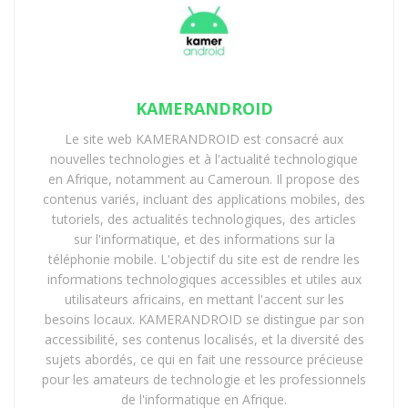
Télécharger n7player
Une interface qui rompt avec les
KAMERANDROID
standards Android
Le site web KAMERANDROID est consacré aux
Dès le premier lancement, n7player impose sa
nouvelles technologies et à l'actualité technologique
différence. Là où la majorité des lecteurs Android
en Afrique, notamment au Cameroun. Il propose des
contenus variés, incluant des applications mobiles, des
empilent des listes verticales d’artistes et d’albums,
tutoriels, des actualités technologiques, des articles
l’application adopte une navigation par zoom et par
sur l'informatique, et des informations sur la
gestes. La bibliothèque musicale se présente sous
téléphonie mobile. L'objectif du site est de rendre les
forme de mosaïque dynamique, permettant de passer
informations technologiques accessibles et utiles aux
d’une vue globale à une sélection ultra-précise en
utilisateurs africains, en mettant l'accent sur les
besoins locaux. KAMERANDROID se distingue par son
quelques mouvements.
accessibilité, ses contenus localisés, et la diversité des
Cette approche peut déstabiliser les habitués des
sujets abordés, ce qui en fait une ressource précieuse
pour les amateurs de technologie et les professionnels
interfaces classiques. Cependant, une fois assimilée,
de l'informatique en Afrique.