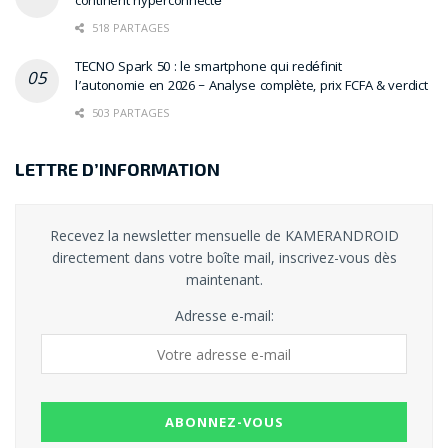
continent hyperconnecté
518 PARTAGES
TECNO Spark 50 : le smartphone qui redéfinit
l’autonomie en 2026 – Analyse complète, prix FCFA & verdict
503 PARTAGES
LETTRE D’INFORMATION
Avez-vous déjà testé n7player sur votre smartphone ?
Partagez votre retour d’expérience.
Recevez la newsletter mensuelle de KAMERANDROID
directement dans votre boîte mail, inscrivez-vous dès
Pour aller plus loin :
maintenant.
Adresse e-mail:
Android : les 5 lecteurs multimédias à tester
absolument en 2025
XShare : l’application ultra-puissante (mais sous-
cotée) pour transférer des fichiers