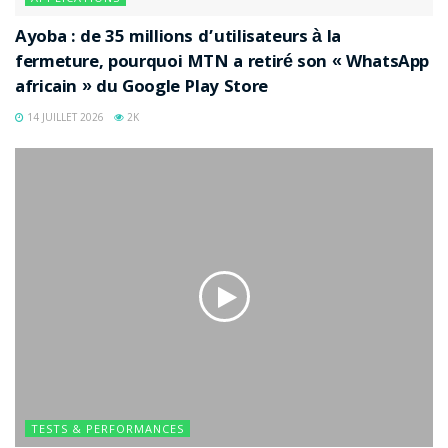
Ayoba : de 35 millions d’utilisateurs à la
fermeture, pourquoi MTN a retiré son « WhatsApp
africain » du Google Play Store
14 JUILLET 2026
2K
Un moteur audio sérieux, face à
une concurrence exigeante
L’un des piliers de n7player reste son égaliseur 10
bandes intégré. Il permet un ajustement précis des
fréquences, accompagné de préréglages, d’un
TESTS & PERFORMANCES
renforcement des basses et d’options de balance