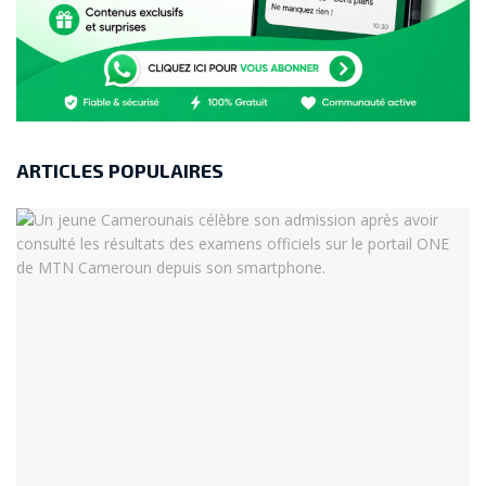
Dossier privé
🔒
: sécurité sans
biométrique
apps tierces.
Édition &
✂️
: coupe vidéo, MP3
conversion
direct.
ARTICLES POPULAIRES
Égaliseur
🎵
+ timer : musique
audio
offline parfaite.
Verdict : la force de la discrétion
Dans un paysage Android saturé d’applications