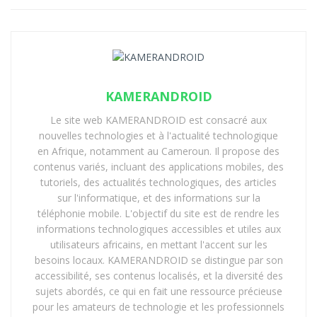
lecture stable sur des appareils d’entrée et de
milieu de gamme,
compatibilité étendue des formats vidéo et audio.
Là où d’autres lecteurs chargent d’abord des modules
KAMERANDROID
marketing ou analytiques,
Visha ouvre directement le
Le site web KAMERANDROID est consacré aux
contenu
. Une différence subtile sur le papier, mais
nouvelles technologies et à l'actualité technologique
tangible à l’usage, notamment sur les smartphones itel
en Afrique, notamment au Cameroun. Il propose des
à ressources plus modestes où chaque mégaoctet
contenus variés, incluant des applications mobiles, des
compte.
tutoriels, des actualités technologiques, des articles
sur l'informatique, et des informations sur la
téléphonie mobile. L'objectif du site est de rendre les
informations technologiques accessibles et utiles aux
utilisateurs africains, en mettant l'accent sur les
besoins locaux. KAMERANDROID se distingue par son
accessibilité, ses contenus localisés, et la diversité des
sujets abordés, ce qui en fait une ressource précieuse
pour les amateurs de technologie et les professionnels