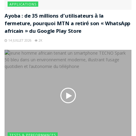
APPLICATIONS
lecture locale optimisée,
Ayoba : de 35 millions d’utilisateurs à la
détection automatique des fichiers sur mémoire
fermeture, pourquoi MTN a retiré son « WhatsApp
interne et carte SD,
africain » du Google Play Store
sous-titres et pistes audio multiples,
14 JUILLET 2026
2K
lecture flottante,
contrôle gestuel du volume et de la luminosité,
mode audio en arrière-plan.
L’application intègre également des outils secondaires
— découpe vidéo, conversion MP3, égaliseur sonore,
dossier privé biométrique — qui évitent l’installation de
logiciels supplémentaires souvent plus lourds et plus
intrusifs. Sur les terminaux itel, cette intégration réduit
sensiblement la fragmentation applicative.
TESTS & PERFORMANCES