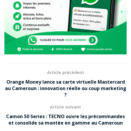
une posture différente : moins spectaculaire, mais
étonnamment pragmatique.
Une présence silencieuse mais
massive
Contrairement à
VLC
ou
MX Player
, Visha ne se
conquiert pas —
il s’impose d’emblée
, préinstallé au
cœur de
HiOS
, XOS et des interfaces itel OS
. Cette
Article précédent
présence native lui confère un avantage structurel : il
Orange Money lance sa carte virtuelle Mastercard
connaît l’appareil, ses limites matérielles et son
au Cameroun : innovation réelle ou coup marketing
architecture logicielle.
?
Résultat :
Article suivant
ouverture quasi instantanée des fichiers,
Camon 50 Series : TECNO ouvre les précommandes
et consolide sa montée en gamme au Cameroun
consommation mémoire maîtrisée,