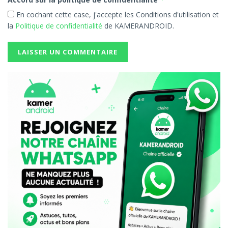
En cochant cette case, j'accepte les Conditions d'utilisation et
la
Politique de confidentialité
de KAMERANDROID.
Préinstallé
✅
sur Tecno, Infinix, itel :
natif
ouverture instantanée,
sans téléchargement.
Tous
📱
: MP4, MKV, AVI, MP3…
formats
Optimisé SD/4G Afrique.
Lecture
🪟
: multitâche fluide sur
flottante
HiOS/XOS.