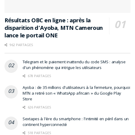
multimédias aux ambitions commerciales parfois
envahissantes,
Visha Video Player illustre une
Résultats OBC en ligne : après la
philosophie plus silencieuse mais redoutablement
disparition d’Ayoba, MTN Cameroun
efficace
.
lance le portail ONE
Il ne cherche pas à dominer les classements ni à
962 PARTAGES
multiplier les fonctionnalités spectaculaires. Il vise
avant tout la fluidité, l’intégration et une pression
publicitaire contenue.
Telegram et le paiement inattendu du code SMS : analyse
d’un phénomène qui intrigue les utilisateurs
Pour l’utilisateur Tecno, Infinix ou
itel
qui souhaite
678 PARTAGES
simplement lire ses vidéos sans friction ni interruption
Ayoba : de 35 millions d’utilisateurs à la fermeture, pourquoi
excessive,
le lecteur préinstallé pourrait bien être
MTN a retiré son « WhatsApp africain » du Google Play
celui qu’il n’avait jamais pensé à évaluer
.
Store
626 PARTAGES
Pour aller plus loin :
Sextapes à l’ère du smartphone : l’intimité en péril dans un
continent hyperconnecté
518 PARTAGES
Android : les 5 lecteurs multimédias à tester