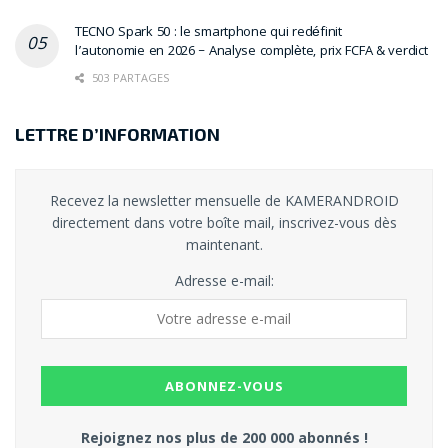
absolument en 2025
TECNO Spark 50 : le smartphone qui redéfinit
l’autonomie en 2026 – Analyse complète, prix FCFA & verdict
VLC pour Android : l’exception gratuite, libre et
503 PARTAGES
sans pub qui résiste à la marchandisation du
numérique
LETTRE D’INFORMATION
TECNO, ITEL & INFINIX : Transsion Holdings
consolide son hégémonie en Afrique et relègue
Samsung et Xiaomi loin derrière
Recevez la newsletter mensuelle de KAMERANDROID
directement dans votre boîte mail, inscrivez-vous dès
Tecno, Itel & Infinix : quel est le meilleur
maintenant.
rapport qualité-prix ?
Adresse e-mail:
Oraimo Boom Bass Go — Faut-il craquer pour
cette enceinte Bluetooth à petit prix ?
XShare : l’application ultra-puissante (mais
sous-cotée) pour transférer des fichiers
Étiquettes :
alternative VLC
Rejoignez nos plus de 200 000 abonnés !