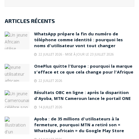
lecteur vidéo sans publicité Android
lecteur vidéo Tecno
MX Player pubs
Transsion multimédia
Video Player
ARTICLES RÉCENTS
Visha
Visha Infinix itel Android
Visha Video Player
WhatsApp prépare la fin du numéro de
téléphone comme identité : pourquoi les
noms d’utilisateur vont tout changer
22 JUILLET 2026 - MISE À JOUR LE 23 JUILLET 2026
OnePlus quitte l’Europe : pourquoi la marque
s’efface et ce que cela change pour l’Afrique
22 JUILLET 2026
Résultats OBC en ligne : après la disparition
d’Ayoba, MTN Cameroun lance le portail ONE
14 JUILLET 2026
Ayoba : de 35 millions d’utilisateurs à la
fermeture, pourquoi MTN a retiré son «
WhatsApp africain » du Google Play Store