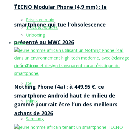
?
TECNO Modular Phone (4,9 mm) : le
Prises en main
smartphone qui tue l’obsolescence
Trucs & Astuces
Unboxing
présenté au MWC 2026
Revue
Tecno
Itel
Nothing Phone (4a) : à 449,95 €, ce
smartphone Android haut de milieu de
Infinix
gamme pourrait être l’un des meilleurs
achats de 2026
Samsung