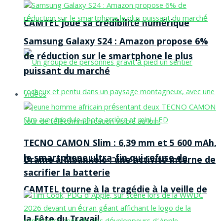
CAMTEL joue sa crédibilité numérique
Samsung Galaxy S24 : Amazon propose 6%
de réduction sur le smartphone le plus
puissant du marché
Vidéos
TECNO CAMON Slim : 6,39 mm et 5 600 mAh,
le smartphone ultra-fin qui refuse de
Drame à Mbankolo : une activité interne de
sacrifier la batterie
CAMTEL tourne à la tragédie à la veille de
la Fête du Travail