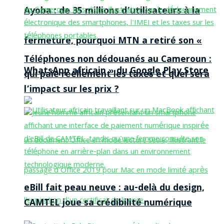
Ayoba : de 35 millions d’utilisateurs à la
fermeture, pourquoi MTN a retiré son «
Téléphones non dédouanés au Cameroun :
WhatsApp africain » du Google Play Store
qui paie réellement les taxes et quel sera
l’impact sur les prix ?
eBill fait peau neuve : au-delà du design,
CAMTEL joue sa crédibilité numérique