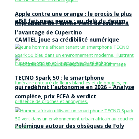
Apple contre une orange : le procès le plus
eBill fait peau neuve : au-delà du design,
improbable de l’année vient de tourner à
l’avantage de Cupertino
CAMTEL joue sa crédibilité numérique
TECNO Spark 50 : le smartphone
qui redéfinit l’autonomie en 2026 – Analyse
complète, prix FCFA & verdict
Polémique autour des obsèques de Foly