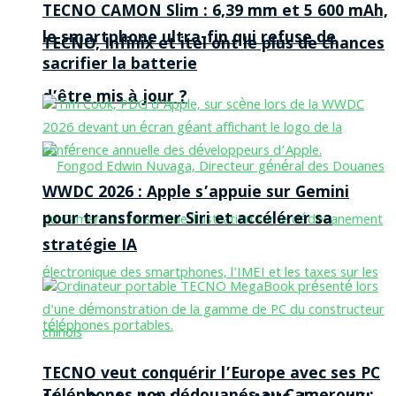
TECNO CAMON Slim : 6,39 mm et 5 600 mAh,
le smartphone ultra-fin qui refuse de
TECNO, Infinix et itel ont le plus de chances
sacrifier la batterie
d’être mis à jour ?
WWDC 2026 : Apple s’appuie sur Gemini
pour transformer Siri et accélérer sa
stratégie IA
TECNO veut conquérir l’Europe avec ses PC