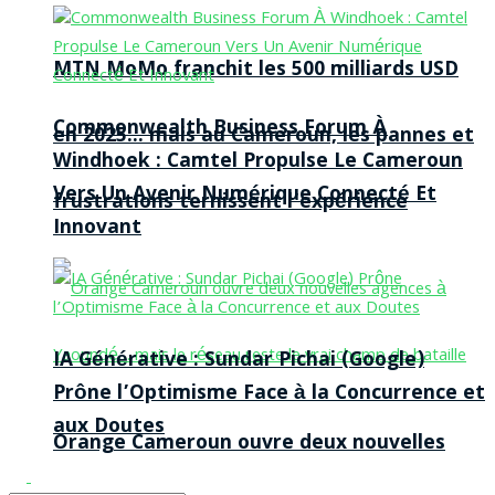
MTN MoMo franchit les 500 milliards USD
Commonwealth Business Forum À
en 2025… mais au Cameroun, les pannes et
Windhoek : Camtel Propulse Le Cameroun
Vers Un Avenir Numérique Connecté Et
frustrations ternissent l’expérience
Innovant
IA Générative : Sundar Pichai (Google)
Prône l’Optimisme Face à la Concurrence et
aux Doutes
Orange Cameroun ouvre deux nouvelles