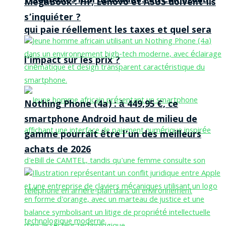
Téléphones non dédouanés au Cameroun :
MegaBook : HP, Lenovo et ASUS doivent-ils
s’inquiéter ?
qui paie réellement les taxes et quel sera
l’impact sur les prix ?
Nothing Phone (4a) : à 449,95 €, ce
smartphone Android haut de milieu de
gamme pourrait être l’un des meilleurs
achats de 2026