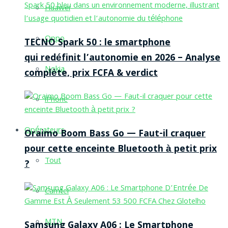
Huawei
Oppo
TECNO Spark 50 : le smartphone
qui redéfinit l’autonomie en 2026 – Analyse
Nokia
complète, prix FCFA & verdict
iPhone
Opérateurs
Oraimo Boom Bass Go — Faut-il craquer
pour cette enceinte Bluetooth à petit prix
Tout
?
Camtel
MTN
Samsung Galaxy A06 : Le Smartphone