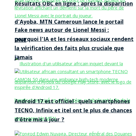
Résultats OBC en ligne : après la disparition
d’Ayoba, MTN Cameroun lance le portail
Fake news autour de Lionel Messi :
pourquoi l’IA et les réseaux sociaux rendent
ONE
la vérification des faits plus cruciale que
jamais
Android 17 est officiel : quels smartphones
TECNO, Infinix et itel ont le plus de chances
d’être mis à jour ?