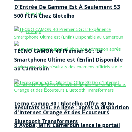
D’Entrée De Gamme Est À Seulement 53
Nexttel
500 FCFA Chez Glotelho
Orange
TECNO CAMON 40 Premier 5G : Le
Smartphone Ultime est (Enfin) Disponible
au Cameroun
Tecno Camon 30 : Glotelho Offre 30 Go
Résultats OBC en ligne : après la disparition
d’Internet Orange et des Écouteurs
Bluetooth Transformers
d’Ayoba, MTN Cameroun lance le portail