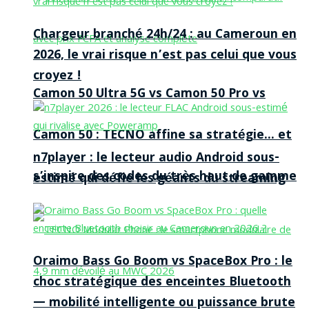
Chargeur branché 24h/24 : au Cameroun en
2026, le vrai risque n’est pas celui que vous
croyez !
Camon 50 Ultra 5G vs Camon 50 Pro vs
Camon 50 : TECNO affine sa stratégie… et
n7player : le lecteur audio Android sous-
s’inspire des codes du très haut de gamme
estimé qui défie les géants du streaming
Oraimo Bass Go Boom vs SpaceBox Pro : le
choc stratégique des enceintes Bluetooth
— mobilité intelligente ou puissance brute