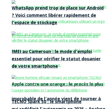
WhatsApp prend trop de place sur Android
? Voici comment libérer rapidement de
l’espace de stockage
IMEI au Cameroun : le mode d’emploi
essentiel pour vérifier le statut douanier
de votre smartphone
Apple contre une orange : le procès le plus
improbable de l’année vient de tourner à
TECNO Spark 50 : le smartphone