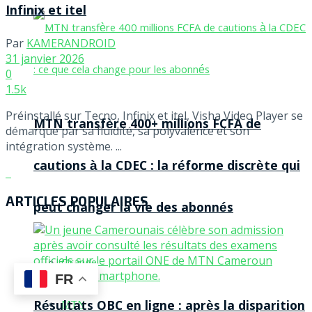
Infinix et itel
Par
KAMERANDROID
31 janvier 2026
0
1.5k
Préinstallé sur Tecno, Infinix et itel, Visha Video Player se
MTN transfère 400+ millions FCFA de
démarque par sa fluidité, sa polyvalence et son
intégration système. ...
cautions à la CDEC : la réforme discrète qui
ARTICLES POPULAIRES
peut changer la vie des abonnés
Orange
FR
Résultats OBC en ligne : après la disparition
MTN