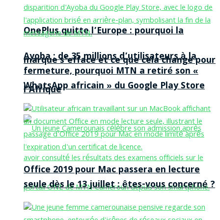
OnePlus quitte l’Europe : pourquoi la
Ayoba : de 35 millions d’utilisateurs à la
marque s’efface et ce que cela change pour
fermeture, pourquoi MTN a retiré son «
WhatsApp africain » du Google Play Store
l’Afrique
Office 2019 pour Mac passera en lecture
seule dès le 13 juillet : êtes-vous concerné ?