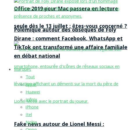
Office 2019 pour Mac passera en lecture
seule dès le 13 juillet : êtes-vous concerné ?
Polémique autour des obsèques de Foly
Dirane : comment Facebook, WhatsApp et
TikTok ont transformé une affaire familiale
en débat national
Marques
Tout
Apple
Huawei
Infinix
iPhone
Itel
Nokia
Fake news autour de Lionel Messi :