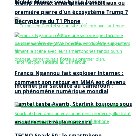
Mobile Money sous haute tension
Trump Phone : smartphone ambitieux ou
première pierre d’un écosystème Trump ?
Décryptage du T1 Phone
Francis Ngannou fait exploser Internet :
comment son retour en MMA est devenu
Internet par satellite au Cameroun :
un phénomène numérique mondial
Camtel teste Avanti, Starlink toujours sous
encadrement réglementaire