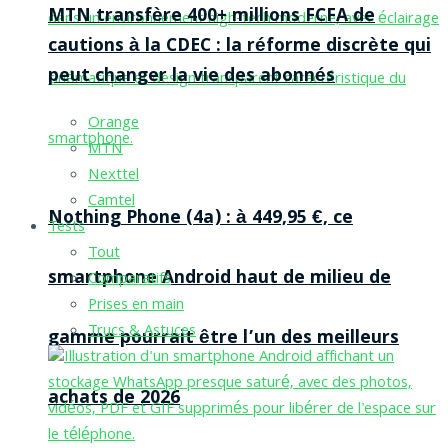
MTN transfère 400+ millions FCFA de
cautions à la CDEC : la réforme discrète qui
peut changer la vie des abonnés
Orange
MTN
Nexttel
Camtel
Nothing Phone (4a) : à 449,95 €, ce
Tests
Tout
smartphone Android haut de milieu de
Comparatifs
Prises en main
Trucs & Astuces
gamme pourrait être l’un des meilleurs
achats de 2026