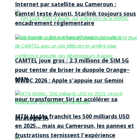
Internet par satellite au Cameroun :
Camtel teste Avanti, Starlink toujours sous
encadrement réglementaire
CAMTEL joue gros : 2,3 millions de SIM 5G
pour tenter de briser le duopole Orange–
MTN
WWDC 2026 : Apple s’appuie sur Gemini
pour transformer Siri et accélérer sa
MTN MoMo franchit les 500 milliards USD
stratégie IA
en 2025… mais au Cameroun, les pannes et
frustrations ternissent l’expérience