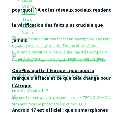
Oppo
Oraimo
pourquoi l’IA et les réseaux sociaux rendent
Samsung
Tecno
la vérification des faits plus cruciale que
Toshiba
Xiaomi
jamais
OnePlus quitte l’Europe : pourquoi la
marque s’efface et ce que cela change pour
l’Afrique
Android 17 est officiel : quels smartphones