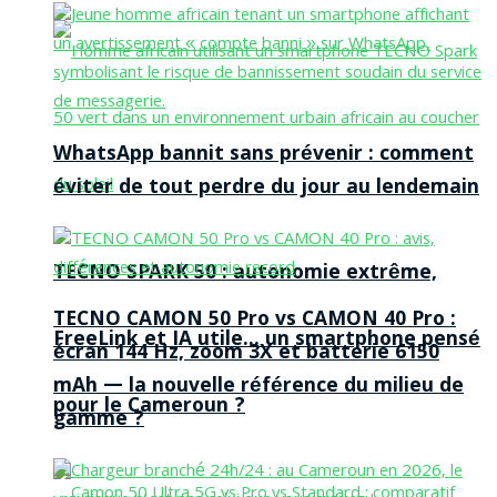
WhatsApp bannit sans prévenir : comment
éviter de tout perdre du jour au lendemain
TECNO SPARK 50 : autonomie extrême,
TECNO CAMON 50 Pro vs CAMON 40 Pro :
FreeLink et IA utile… un smartphone pensé
écran 144 Hz, zoom 3X et batterie 6150
mAh — la nouvelle référence du milieu de
pour le Cameroun ?
gamme ?