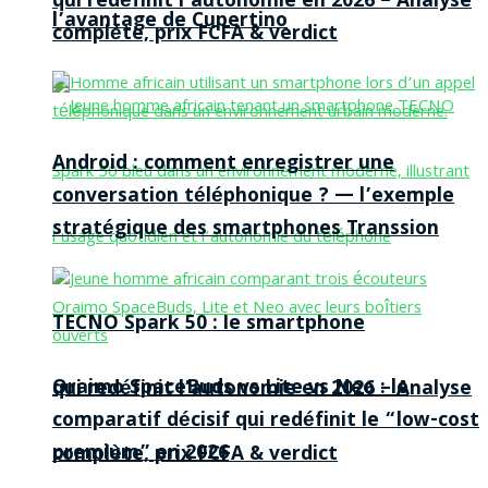
qui redéfinit l’autonomie en 2026 – Analyse
l’avantage de Cupertino
complète, prix FCFA & verdict
Android : comment enregistrer une
conversation téléphonique ? — l’exemple
stratégique des smartphones Transsion
TECNO Spark 50 : le smartphone
Oraimo SpaceBuds vs Lite vs Neo : le
qui redéfinit l’autonomie en 2026 – Analyse
comparatif décisif qui redéfinit le “low-cost
premium” en 2026
complète, prix FCFA & verdict