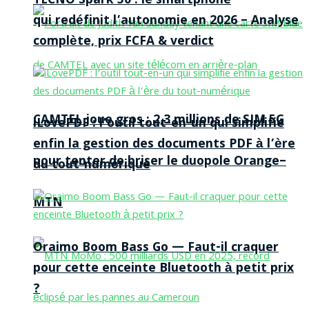
TECNO Spark 50 : le smartphone
qui redéfinit l’autonomie en 2026 – Analyse
complète, prix FCFA & verdict
CAMTEL joue gros : 2,3 millions de SIM 5G
iLovePDF : l’outil tout-en-un qui simplifie
enfin la gestion des documents PDF à l’ère
pour tenter de briser le duopole Orange–
du tout-numérique
MTN
Oraimo Boom Bass Go — Faut-il craquer
pour cette enceinte Bluetooth à petit prix
?