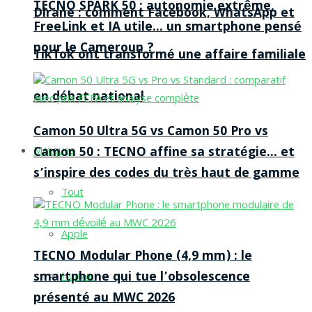
TECNO SPARK 50 : autonomie extrême,
Dirane : comment Facebook, WhatsApp et
FreeLink et IA utile… un smartphone pensé
pour le Cameroun ?
TikTok ont transformé une affaire familiale
en débat national
Camon 50 Ultra 5G vs Camon 50 Pro vs
Camon 50 : TECNO affine sa stratégie… et
Marques
s’inspire des codes du très haut de gamme
Tout
Apple
TECNO Modular Phone (4,9 mm) : le
smartphone qui tue l’obsolescence
Huawei
présenté au MWC 2026