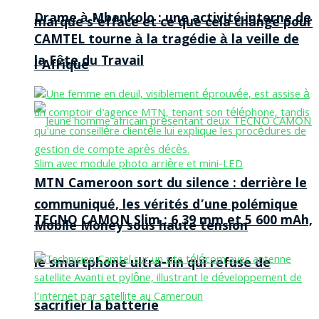
Drame à Mbankolo : une activité interne de
marque s’efface et ce que cela change pour
CAMTEL tourne à la tragédie à la veille de
la Fête du Travail
l’Afrique
MTN Cameroon sort du silence : derrière le
communiqué, les vérités d’une polémique
TECNO CAMON Slim : 6,39 mm et 5 600 mAh,
Mobile Money sous haute tension
le smartphone ultra-fin qui refuse de
sacrifier la batterie