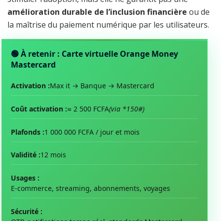
amélioration durable de l’inclusion financière
ou de
la maîtrise du paiement numérique par les utilisateurs.
🟢 À retenir : Carte virtuelle Orange Money
Mastercard
Activation :
Max it → Banque → Mastercard
Coût activation :
≈ 2 500 FCFA
(via *150#)
Plafonds :
1 000 000 FCFA / jour et mois
Validité :
12 mois
Usages :
E-commerce, streaming, abonnements, voyages
Sécurité :