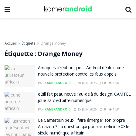
Accueil
Étiquete
Orange Money
Étiquette :
Orange Money
Arnaques téléphoniques : Android déploie une
nouvelle protection contre les faux appels
PAR
KAMERANDROID
30 JUIN 2026
0
1.5K
eBill fait peau neuve : au-delà du design, CAMTEL
joue sa crédibilité numérique
PAR
KAMERANDROID
15 JUIN 2026
0
1.5K
Le Cameroun peut-il faire émerger son propre
Amazon ? La question qui pourrait définir le XXIe
siècle numérique africain