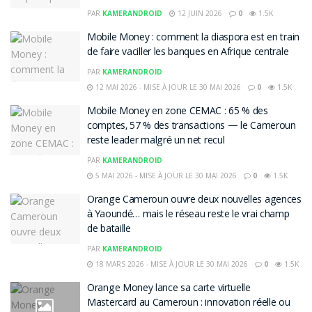
PAR
KAMERANDROID
12 JUIN 2026
0
1.5K
Mobile Money : comment la diaspora est en train
de faire vaciller les banques en Afrique centrale
PAR
KAMERANDROID
12 MAI 2026 - MISE À JOUR LE 30 MAI 2026
0
1.5K
Mobile Money en zone CEMAC : 65 % des
comptes, 57 % des transactions — le Cameroun
reste leader malgré un net recul
PAR
KAMERANDROID
5 MAI 2026 - MISE À JOUR LE 30 MAI 2026
0
1.5K
Orange Cameroun ouvre deux nouvelles agences
à Yaoundé… mais le réseau reste le vrai champ
de bataille
PAR
KAMERANDROID
18 MARS 2026 - MISE À JOUR LE 30 MAI 2026
0
1.5K
Orange Money lance sa carte virtuelle
Mastercard au Cameroun : innovation réelle ou