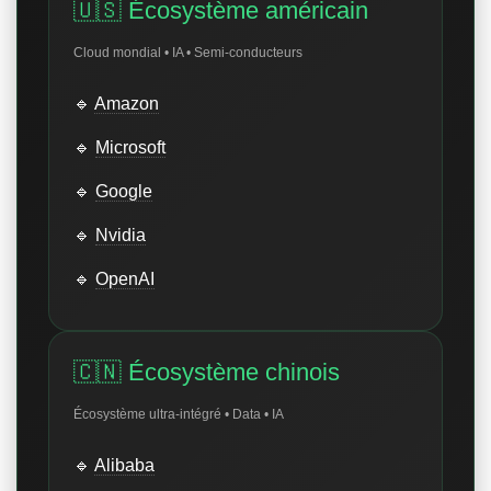
🇺🇸 Écosystème américain
Cloud mondial • IA • Semi-conducteurs
🔹
Amazon
🔹
Microsoft
🔹
Google
🔹
Nvidia
🔹
OpenAI
🇨🇳 Écosystème chinois
Écosystème ultra-intégré • Data • IA
🔹
Alibaba