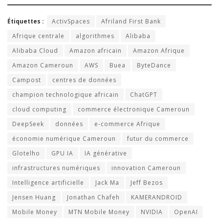
Étiquettes :
ActivSpaces
Afriland First Bank
Afrique centrale
algorithmes
Alibaba
Alibaba Cloud
Amazon africain
Amazon Afrique
Amazon Cameroun
AWS
Buea
ByteDance
Campost
centres de données
champion technologique africain
ChatGPT
cloud computing
commerce électronique Cameroun
DeepSeek
données
e-commerce Afrique
économie numérique Cameroun
futur du commerce
Glotelho
GPU IA
IA générative
infrastructures numériques
innovation Cameroun
Intelligence artificielle
Jack Ma
Jeff Bezos
Jensen Huang
Jonathan Chafeh
KAMERANDROID
Mobile Money
MTN Mobile Money
NVIDIA
OpenAI