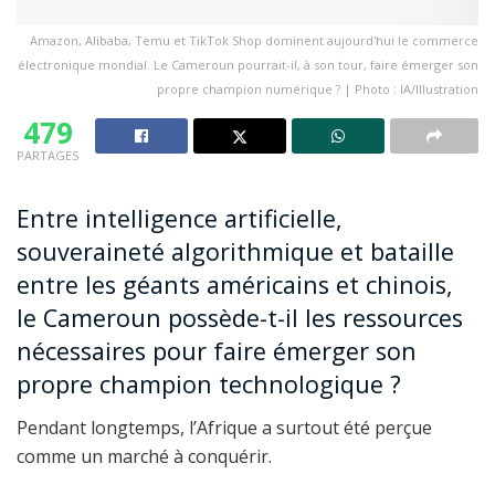
Amazon, Alibaba, Temu et TikTok Shop dominent aujourd'hui le commerce
électronique mondial. Le Cameroun pourrait-il, à son tour, faire émerger son
propre champion numérique ? | Photo : IA/Illustration
479
PARTAGES
Entre intelligence artificielle,
souveraineté algorithmique et bataille
entre les géants américains et chinois,
le Cameroun possède-t-il les ressources
nécessaires pour faire émerger son
propre champion technologique ?
Pendant longtemps, l’Afrique a surtout été perçue
comme un marché à conquérir.