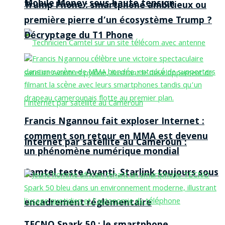
Mobile Money sous haute tension
Trump Phone : smartphone ambitieux ou
première pierre d’un écosystème Trump ?
Décryptage du T1 Phone
Francis Ngannou fait exploser Internet :
comment son retour en MMA est devenu
Internet par satellite au Cameroun :
un phénomène numérique mondial
Camtel teste Avanti, Starlink toujours sous
encadrement réglementaire