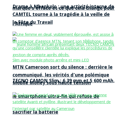
Drame à Mbankolo : une activité interne de
marque s’efface et ce que cela change pour
CAMTEL tourne à la tragédie à la veille de
la Fête du Travail
l’Afrique
MTN Cameroon sort du silence : derrière le
communiqué, les vérités d’une polémique
TECNO CAMON Slim : 6,39 mm et 5 600 mAh,
Mobile Money sous haute tension
le smartphone ultra-fin qui refuse de
sacrifier la batterie