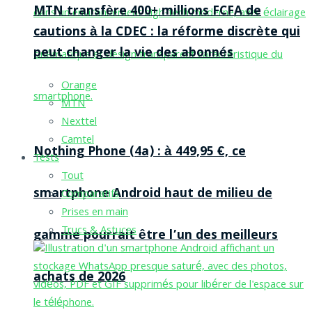
MTN transfère 400+ millions FCFA de
cautions à la CDEC : la réforme discrète qui
peut changer la vie des abonnés
Orange
MTN
Nexttel
Camtel
Nothing Phone (4a) : à 449,95 €, ce
Tests
Tout
smartphone Android haut de milieu de
Comparatifs
Prises en main
Trucs & Astuces
gamme pourrait être l’un des meilleurs
achats de 2026