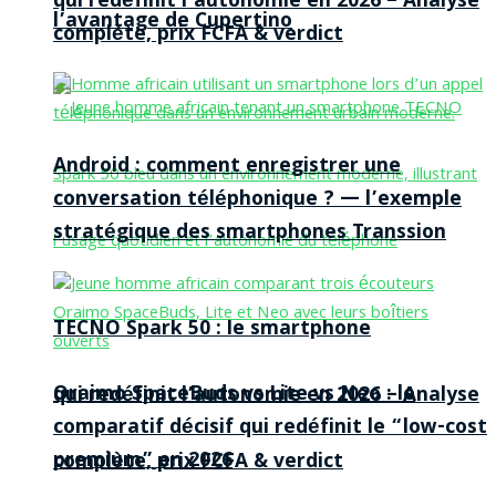
qui redéfinit l’autonomie en 2026 – Analyse
l’avantage de Cupertino
complète, prix FCFA & verdict
Android : comment enregistrer une
conversation téléphonique ? — l’exemple
stratégique des smartphones Transsion
TECNO Spark 50 : le smartphone
Oraimo SpaceBuds vs Lite vs Neo : le
qui redéfinit l’autonomie en 2026 – Analyse
comparatif décisif qui redéfinit le “low-cost
premium” en 2026
complète, prix FCFA & verdict