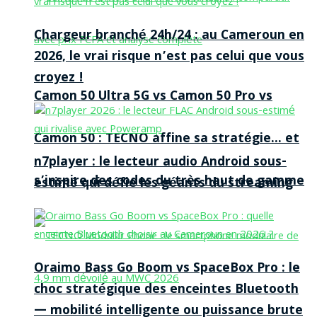
Chargeur branché 24h/24 : au Cameroun en
2026, le vrai risque n’est pas celui que vous
croyez !
Camon 50 Ultra 5G vs Camon 50 Pro vs
Camon 50 : TECNO affine sa stratégie… et
n7player : le lecteur audio Android sous-
s’inspire des codes du très haut de gamme
estimé qui défie les géants du streaming
Oraimo Bass Go Boom vs SpaceBox Pro : le
choc stratégique des enceintes Bluetooth
— mobilité intelligente ou puissance brute