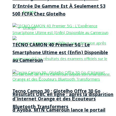
D’Entrée De Gamme Est À Seulement 53
Nexttel
500 FCFA Chez Glotelho
Orange
TECNO CAMON 40 Premier 5G : Le
Smartphone Ultime est (Enfin) Disponible
au Cameroun
Tecno Camon 30 : Glotelho Offre 30 Go
Résultats OBC en ligne : après la disparition
d’Internet Orange et des Écouteurs
Bluetooth Transformers
d’Ayoba, MTN Cameroun lance le portail