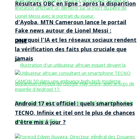
Résultats OBC en ligne : après la disparition
d’Ayoba, MTN Cameroun lance le portail
Fake news autour de Lionel Messi :
pourquoi l’IA et les réseaux sociaux rendent
ONE
la vérification des faits plus cruciale que
jamais
Android 17 est officiel : quels smartphones
TECNO, Infinix et itel ont le plus de chances
d’être mis à jour ?