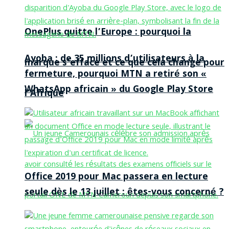
OnePlus quitte l’Europe : pourquoi la
Ayoba : de 35 millions d’utilisateurs à la
marque s’efface et ce que cela change pour
fermeture, pourquoi MTN a retiré son «
WhatsApp africain » du Google Play Store
l’Afrique
Office 2019 pour Mac passera en lecture
seule dès le 13 juillet : êtes-vous concerné ?