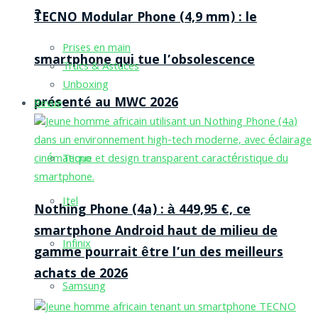
?
TECNO Modular Phone (4,9 mm) : le
Prises en main
smartphone qui tue l’obsolescence
Trucs & Astuces
Unboxing
présenté au MWC 2026
Revue
Tecno
Itel
Nothing Phone (4a) : à 449,95 €, ce
smartphone Android haut de milieu de
Infinix
gamme pourrait être l’un des meilleurs
achats de 2026
Samsung