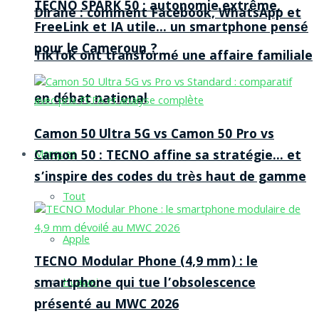
TECNO SPARK 50 : autonomie extrême,
Dirane : comment Facebook, WhatsApp et
FreeLink et IA utile… un smartphone pensé
pour le Cameroun ?
TikTok ont transformé une affaire familiale
en débat national
Camon 50 Ultra 5G vs Camon 50 Pro vs
Camon 50 : TECNO affine sa stratégie… et
Marques
s’inspire des codes du très haut de gamme
Tout
Apple
TECNO Modular Phone (4,9 mm) : le
smartphone qui tue l’obsolescence
Huawei
présenté au MWC 2026