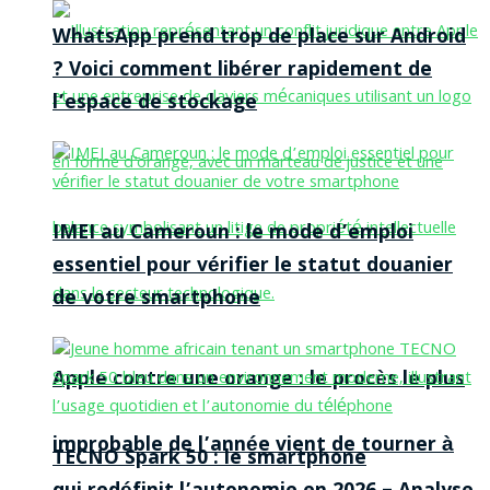
WhatsApp prend trop de place sur Android
? Voici comment libérer rapidement de
l’espace de stockage
IMEI au Cameroun : le mode d’emploi
essentiel pour vérifier le statut douanier
de votre smartphone
Apple contre une orange : le procès le plus
improbable de l’année vient de tourner à
TECNO Spark 50 : le smartphone