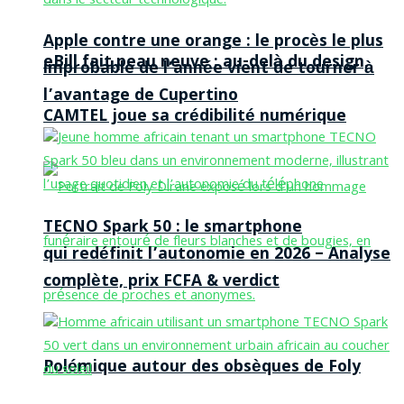
Apple contre une orange : le procès le plus
eBill fait peau neuve : au-delà du design,
improbable de l’année vient de tourner à
l’avantage de Cupertino
CAMTEL joue sa crédibilité numérique
TECNO Spark 50 : le smartphone
qui redéfinit l’autonomie en 2026 – Analyse
complète, prix FCFA & verdict
Polémique autour des obsèques de Foly