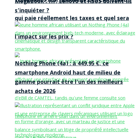
Téléphones non dédouanés au Cameroun :
MegaBook : HP, Lenovo et ASUS doivent-ils
s’inquiéter ?
qui paie réellement les taxes et quel sera
l’impact sur les prix ?
Nothing Phone (4a) : à 449,95 €, ce
smartphone Android haut de milieu de
gamme pourrait être l’un des meilleurs
achats de 2026