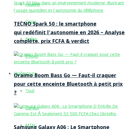
Huawei
Oppo
TECNO Spark 50 : le smartphone
qui redéfinit l’autonomie en 2026 – Analyse
Nokia
complète, prix FCFA & verdict
iPhone
Opérateurs
Oraimo Boom Bass Go — Faut-il craquer
pour cette enceinte Bluetooth à petit prix
Tout
?
Camtel
MTN
Samsung Galaxy A06 : Le Smartphone