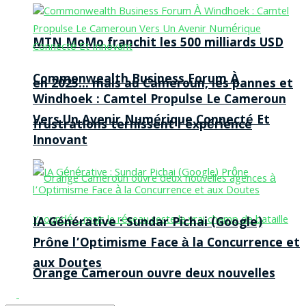
MTN MoMo franchit les 500 milliards USD
Commonwealth Business Forum À
en 2025… mais au Cameroun, les pannes et
Windhoek : Camtel Propulse Le Cameroun
Vers Un Avenir Numérique Connecté Et
frustrations ternissent l’expérience
Innovant
IA Générative : Sundar Pichai (Google)
Prône l’Optimisme Face à la Concurrence et
aux Doutes
Orange Cameroun ouvre deux nouvelles