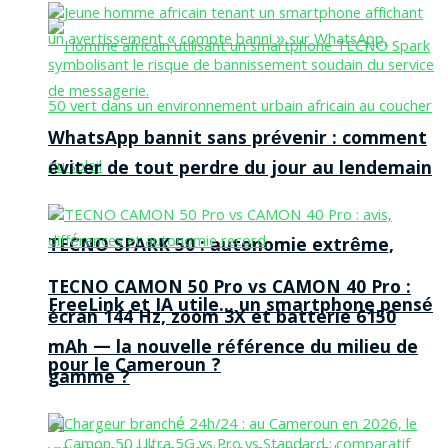
WhatsApp bannit sans prévenir : comment
éviter de tout perdre du jour au lendemain
TECNO SPARK 50 : autonomie extrême,
TECNO CAMON 50 Pro vs CAMON 40 Pro :
FreeLink et IA utile… un smartphone pensé
écran 144 Hz, zoom 3X et batterie 6150
mAh — la nouvelle référence du milieu de
pour le Cameroun ?
gamme ?