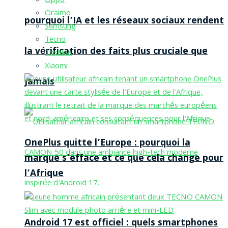
Oppo
Oraimo
pourquoi l’IA et les réseaux sociaux rendent
Samsung
Tecno
la vérification des faits plus cruciale que
Toshiba
Xiaomi
jamais
OnePlus quitte l’Europe : pourquoi la
marque s’efface et ce que cela change pour
l’Afrique
Android 17 est officiel : quels smartphones