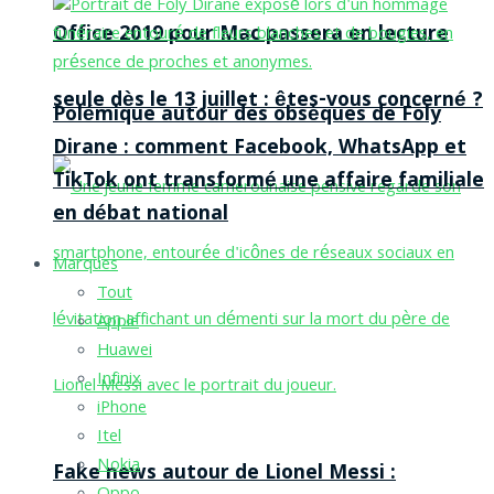
Office 2019 pour Mac passera en lecture
seule dès le 13 juillet : êtes-vous concerné ?
Polémique autour des obsèques de Foly
Dirane : comment Facebook, WhatsApp et
TikTok ont transformé une affaire familiale
en débat national
Marques
Tout
Apple
Huawei
Infinix
iPhone
Itel
Nokia
Fake news autour de Lionel Messi :