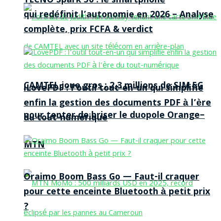
TECNO Spark 50 : le smartphone
qui redéfinit l’autonomie en 2026 – Analyse
complète, prix FCFA & verdict
CAMTEL joue gros : 2,3 millions de SIM 5G
iLovePDF : l’outil tout-en-un qui simplifie
enfin la gestion des documents PDF à l’ère
pour tenter de briser le duopole Orange–
du tout-numérique
MTN
Oraimo Boom Bass Go — Faut-il craquer
pour cette enceinte Bluetooth à petit prix
?