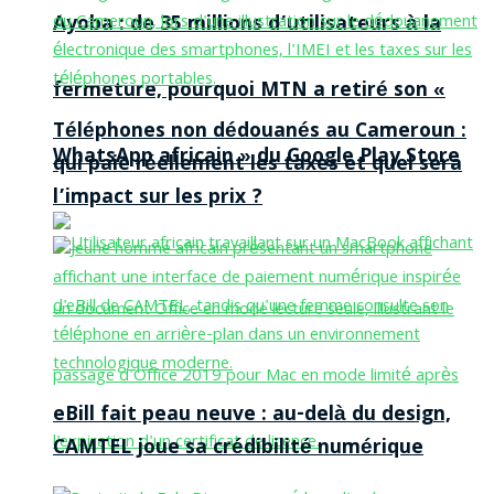
Ayoba : de 35 millions d’utilisateurs à la
fermeture, pourquoi MTN a retiré son «
Téléphones non dédouanés au Cameroun :
WhatsApp africain » du Google Play Store
qui paie réellement les taxes et quel sera
l’impact sur les prix ?
eBill fait peau neuve : au-delà du design,
CAMTEL joue sa crédibilité numérique