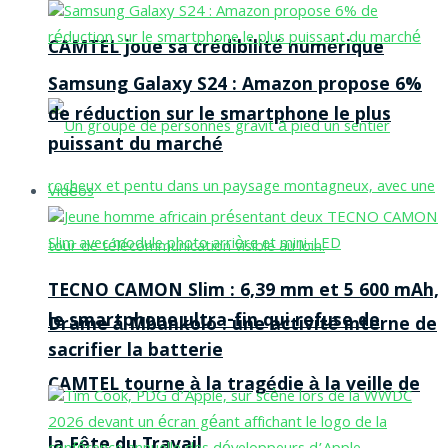
CAMTEL joue sa crédibilité numérique
Samsung Galaxy S24 : Amazon propose 6%
de réduction sur le smartphone le plus
puissant du marché
Vidéos
TECNO CAMON Slim : 6,39 mm et 5 600 mAh,
le smartphone ultra-fin qui refuse de
Drame à Mbankolo : une activité interne de
sacrifier la batterie
CAMTEL tourne à la tragédie à la veille de
la Fête du Travail