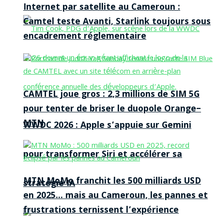
Internet par satellite au Cameroun :
Camtel teste Avanti, Starlink toujours sous
encadrement réglementaire
CAMTEL joue gros : 2,3 millions de SIM 5G
pour tenter de briser le duopole Orange–
MTN
WWDC 2026 : Apple s’appuie sur Gemini
pour transformer Siri et accélérer sa
MTN MoMo franchit les 500 milliards USD
stratégie IA
en 2025… mais au Cameroun, les pannes et
frustrations ternissent l’expérience