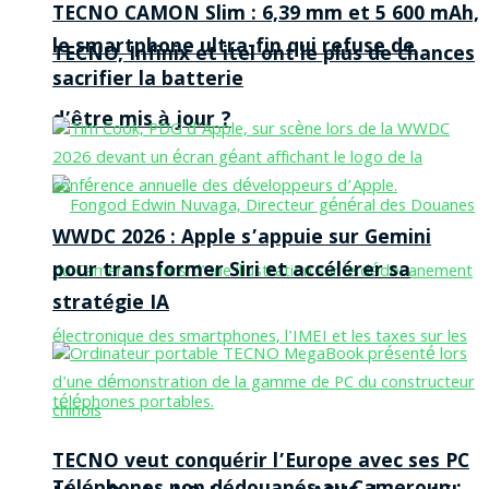
TECNO CAMON Slim : 6,39 mm et 5 600 mAh,
le smartphone ultra-fin qui refuse de
TECNO, Infinix et itel ont le plus de chances
sacrifier la batterie
d’être mis à jour ?
WWDC 2026 : Apple s’appuie sur Gemini
pour transformer Siri et accélérer sa
stratégie IA
TECNO veut conquérir l’Europe avec ses PC