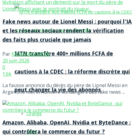
Fake news autour de Lionel Messi : pourquoi l’IA
et les réseaux sociaux rendent la vérification
des faits plus cruciale que jamais
MTN transfère 400+ millions FCFA de
Par
KAMERANDROID
20 juin 2026
0
cautions à la CDEC : la réforme discrète qui
1.6k
La fausse annonce du décès du père de Lionel Messi en
peut changer la vie des abonnés
Argentine met en lumière les dangers des fake news ...
Orange
Amazon, Alibaba, OpenAI, Nvidia et ByteDance :
qui contrôlera le commerce du futur ?
MTN