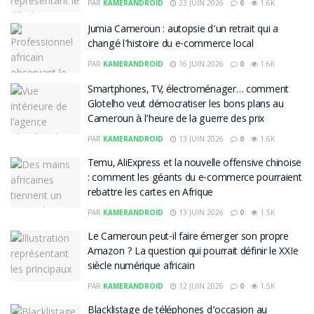
PAR
KAMERANDROID
23 JUIN 2026
0
1.6K
Jumia Cameroun : autopsie d’un retrait qui a
changé l’histoire du e-commerce local
PAR
KAMERANDROID
16 JUIN 2026
0
1.6K
Smartphones, TV, électroménager… comment
Glotelho veut démocratiser les bons plans au
Cameroun à l’heure de la guerre des prix
PAR
KAMERANDROID
13 JUIN 2026
0
1.6K
Temu, AliExpress et la nouvelle offensive chinoise
: comment les géants du e-commerce pourraient
rebattre les cartes en Afrique
PAR
KAMERANDROID
13 JUIN 2026
0
1.5K
Le Cameroun peut-il faire émerger son propre
Amazon ? La question qui pourrait définir le XXIe
siècle numérique africain
PAR
KAMERANDROID
12 JUIN 2026
0
1.5K
Blacklistage de téléphones d’occasion au