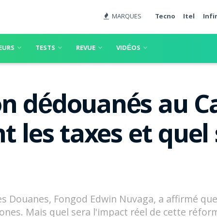
MARQUES
Tecno
Itel
Infi
EURS
TESTS
REVUE
VIDÉOS
n dédouanés au C
t les taxes et quel
es Douanes, Fongod Edwin Nuvaga, a affirmé que 
nes. Mais quel sera l'impact réel de cette réfor