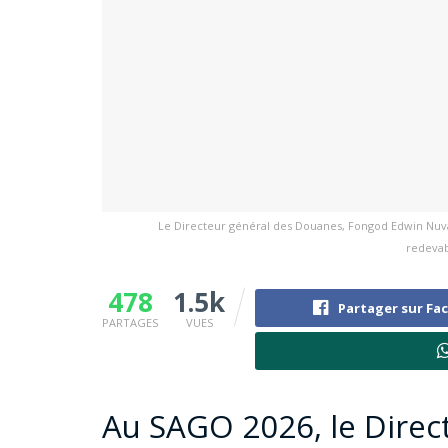
Le Directeur général des Douanes, Fongod Edwin Nuvag
redevab
478
1.5k
Partager sur Fa
PARTAGES
VUES
Au SAGO 2026, le Direc