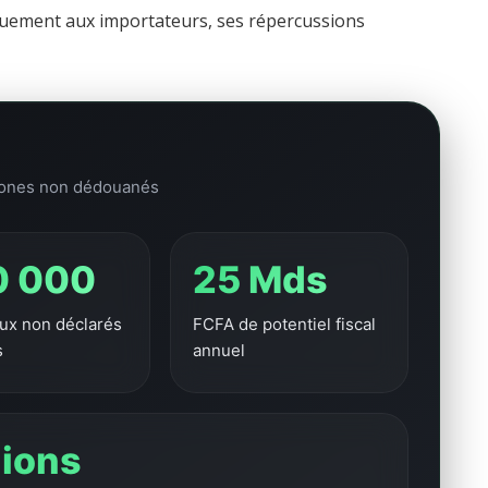
iquement aux importateurs, ses répercussions
phones non dédouanés
0 000
25 Mds
ux non déclarés
FCFA de potentiel fiscal
s
annuel
lions