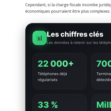
Cependant, si la charge fiscale incombe jurid
économiques pourraient être plus complexes.
Les chiffres clés
📊
Les données à retenir sur les télé
22 000+
70
Téléphones déjà
Termina
régularisés
détecté
33 %
Mil