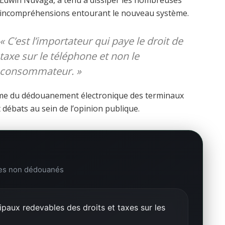
Edwin Nuvaga, a tenu à dissiper les nombreuses
incompréhensions entourant le nouveau système.
«
C’est l’importateur qui paye le droit de
taxe sur le téléphone et non le
consommateur.
»
forme du dédouanement électronique des terminaux
 débats au sein de l’opinion publique.
ones non dédouanés
ipaux redevables des droits et taxes sur les