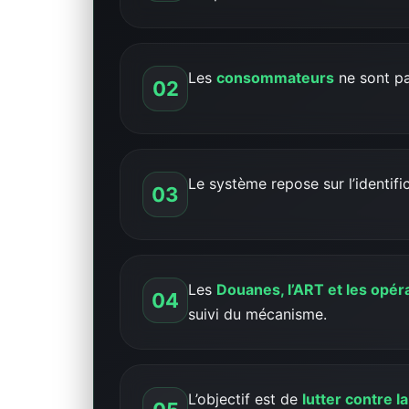
Les
consommateurs
ne sont pa
02
Le système repose sur l’identifi
03
Les
Douanes, l’ART et les opé
04
suivi du mécanisme.
L’objectif est de
lutter contre l