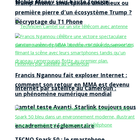
Mobile Money sous haute tension
Trump Phone : smartphone ambitieux ou
première pierre d’un écosystème Trump ?
Décryptage du T1 Phone
Francis Ngannou fait exploser Internet :
comment son retour en MMA est devenu
Internet par satellite au Cameroun :
un phénomène numérique mondial
Camtel teste Avanti, Starlink toujours sous
encadrement réglementaire