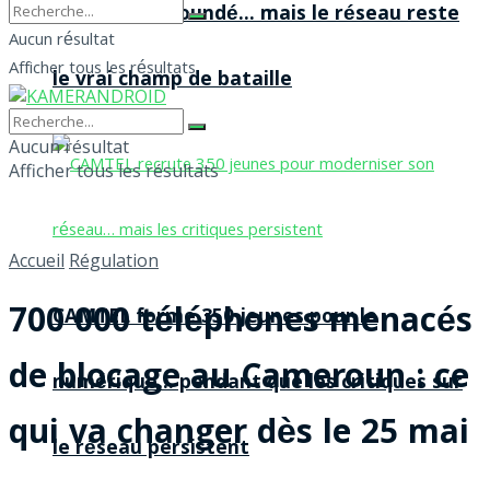
agences à Yaoundé… mais le réseau reste
Aucun résultat
Afficher tous les résultats
le vrai champ de bataille
Aucun résultat
Afficher tous les résultats
Accueil
Régulation
700 000 téléphones menacés
CAMTEL forme 350 jeunes pour le
de blocage au Cameroun : ce
numérique… pendant que les critiques sur
qui va changer dès le 25 mai
le réseau persistent