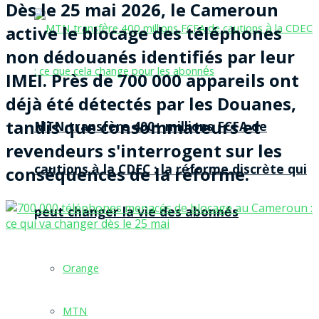
Dès le 25 mai 2026, le Cameroun
active le blocage des téléphones
non dédouanés identifiés par leur
IMEI. Près de 700 000 appareils ont
déjà été détectés par les Douanes,
tandis que consommateurs et
MTN transfère 400+ millions FCFA de
revendeurs s'interrogent sur les
cautions à la CDEC : la réforme discrète qui
conséquences de la réforme.
peut changer la vie des abonnés
Orange
MTN