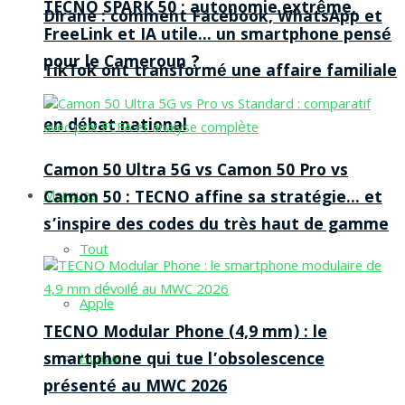
TECNO SPARK 50 : autonomie extrême,
Dirane : comment Facebook, WhatsApp et
FreeLink et IA utile… un smartphone pensé
pour le Cameroun ?
TikTok ont transformé une affaire familiale
en débat national
Camon 50 Ultra 5G vs Camon 50 Pro vs
Camon 50 : TECNO affine sa stratégie… et
Marques
s’inspire des codes du très haut de gamme
Tout
Apple
TECNO Modular Phone (4,9 mm) : le
smartphone qui tue l’obsolescence
Huawei
présenté au MWC 2026