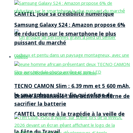
CAMTEL joue sa crédibilité numérique
Samsung Galaxy S24 : Amazon propose 6%
de réduction sur le smartphone le plus
puissant du marché
Vidéos
TECNO CAMON Slim : 6,39 mm et 5 600 mAh,
le smartphone ultra-fin qui refuse de
Drame à Mbankolo : une activité interne de
sacrifier la batterie
CAMTEL tourne à la tragédie à la veille de
la Fête du Travail