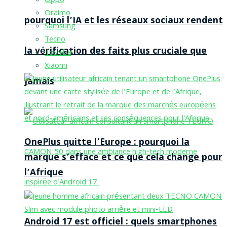
Oppo
Oraimo
pourquoi l’IA et les réseaux sociaux rendent
Samsung
Tecno
la vérification des faits plus cruciale que
Toshiba
Xiaomi
jamais
OnePlus quitte l’Europe : pourquoi la
marque s’efface et ce que cela change pour
l’Afrique
Android 17 est officiel : quels smartphones