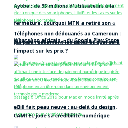
Ayoba : de 35 millions d’utilisateurs à la
fermeture, pourquoi MTN a retiré son «
Téléphones non dédouanés au Cameroun :
WhatsApp africain » du Google Play Store
qui paie réellement les taxes et quel sera
l’impact sur les prix ?
eBill fait peau neuve : au-delà du design,
CAMTEL joue sa crédibilité numérique