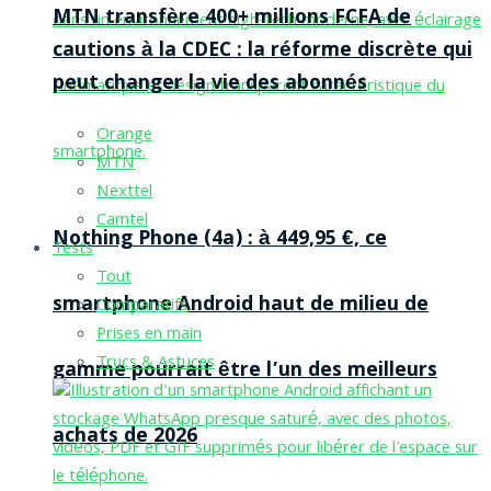
MTN transfère 400+ millions FCFA de
cautions à la CDEC : la réforme discrète qui
peut changer la vie des abonnés
Orange
MTN
Nexttel
Camtel
Nothing Phone (4a) : à 449,95 €, ce
Tests
Tout
smartphone Android haut de milieu de
Comparatifs
Prises en main
Trucs & Astuces
gamme pourrait être l’un des meilleurs
achats de 2026