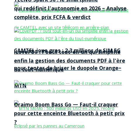
TECNO Spark 50 : le smartphone
qui redéfinit l’autonomie en 2026 – Analyse
complète, prix FCFA & verdict
CAMTEL joue gros : 2,3 millions de SIM 5G
iLovePDF : l’outil tout-en-un qui simplifie
enfin la gestion des documents PDF à l’ère
pour tenter de briser le duopole Orange–
du tout-numérique
MTN
Oraimo Boom Bass Go — Faut-il craquer
pour cette enceinte Bluetooth à petit prix
?