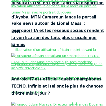
Résultats OBC en ligne : après la disparition
d’Ayoba, MTN Cameroun lance le portail
Fake news autour de Lionel Messi :
pourquoi l’IA et les réseaux sociaux rendent
ONE
la vérification des faits plus cruciale que
jamais
Android 17 est officiel : quels smartphones
TECNO, Infinix et itel ont le plus de chances
d’être mis à jour ?