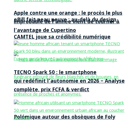
Apple contre une orange : le procès le plus
eBill fait peau neuve : au-delà du design,
improbable de l’année vient de tourner à
l’avantage de Cupertino
CAMTEL joue sa crédibilité numérique
TECNO Spark 50 : le smartphone
qui redéfinit l’autonomie en 2026 – Analyse
complète, prix FCFA & verdict
Polémique autour des obsèques de Foly