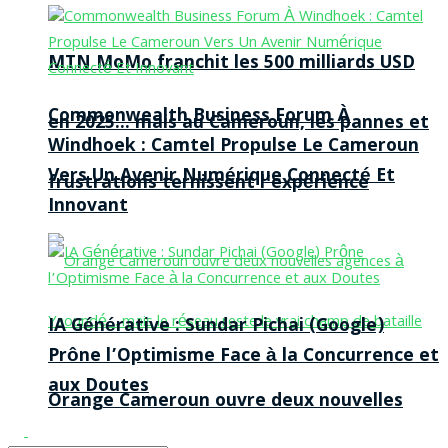
MTN MoMo franchit les 500 milliards USD
Commonwealth Business Forum À
en 2025… mais au Cameroun, les pannes et
Windhoek : Camtel Propulse Le Cameroun
Vers Un Avenir Numérique Connecté Et
frustrations ternissent l’expérience
Innovant
IA Générative : Sundar Pichai (Google)
Prône l’Optimisme Face à la Concurrence et
aux Doutes
Orange Cameroun ouvre deux nouvelles