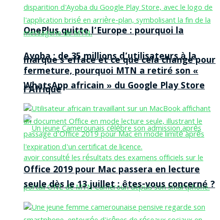
OnePlus quitte l’Europe : pourquoi la
Ayoba : de 35 millions d’utilisateurs à la
marque s’efface et ce que cela change pour
fermeture, pourquoi MTN a retiré son «
WhatsApp africain » du Google Play Store
l’Afrique
Office 2019 pour Mac passera en lecture
seule dès le 13 juillet : êtes-vous concerné ?