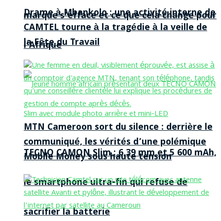
Drame à Mbankolo : une activité interne de
marque s’efface et ce que cela change pour
CAMTEL tourne à la tragédie à la veille de
la Fête du Travail
l’Afrique
MTN Cameroon sort du silence : derrière le
communiqué, les vérités d’une polémique
TECNO CAMON Slim : 6,39 mm et 5 600 mAh,
Mobile Money sous haute tension
le smartphone ultra-fin qui refuse de
sacrifier la batterie