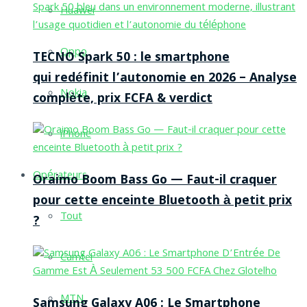
Huawei
Oppo
TECNO Spark 50 : le smartphone
qui redéfinit l’autonomie en 2026 – Analyse
Nokia
complète, prix FCFA & verdict
iPhone
Opérateurs
Oraimo Boom Bass Go — Faut-il craquer
pour cette enceinte Bluetooth à petit prix
Tout
?
Camtel
MTN
Samsung Galaxy A06 : Le Smartphone