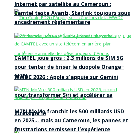
Internet par satellite au Cameroun :
Camtel teste Avanti, Starlink toujours sous
encadrement réglementaire
CAMTEL joue gros : 2,3 millions de SIM 5G
pour tenter de briser le duopole Orange–
MTN
WWDC 2026 : Apple s’appuie sur Gemini
pour transformer Siri et accélérer sa
MTN MoMo franchit les 500 milliards USD
stratégie IA
en 2025… mais au Cameroun, les pannes et
frustrations ternissent l’expérience