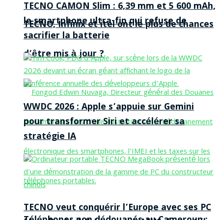
TECNO CAMON Slim : 6,39 mm et 5 600 mAh,
le smartphone ultra-fin qui refuse de
TECNO, Infinix et itel ont le plus de chances
sacrifier la batterie
d’être mis à jour ?
WWDC 2026 : Apple s’appuie sur Gemini
pour transformer Siri et accélérer sa
stratégie IA
TECNO veut conquérir l’Europe avec ses PC