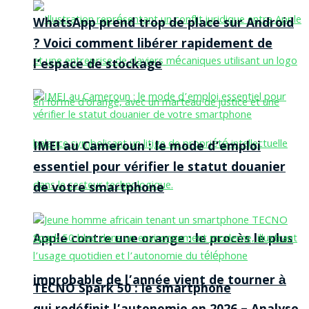
WhatsApp prend trop de place sur Android
? Voici comment libérer rapidement de
l’espace de stockage
IMEI au Cameroun : le mode d’emploi
essentiel pour vérifier le statut douanier
de votre smartphone
Apple contre une orange : le procès le plus
improbable de l’année vient de tourner à
TECNO Spark 50 : le smartphone