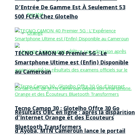
D’Entrée De Gamme Est À Seulement 53
Nexttel
500 FCFA Chez Glotelho
Orange
TECNO CAMON 40 Premier 5G : Le
Smartphone Ultime est (Enfin) Disponible
au Cameroun
Tecno Camon 30 : Glotelho Offre 30 Go
Résultats OBC en ligne : après la disparition
d’Internet Orange et des Écouteurs
Bluetooth Transformers
d’Ayoba, MTN Cameroun lance le portail