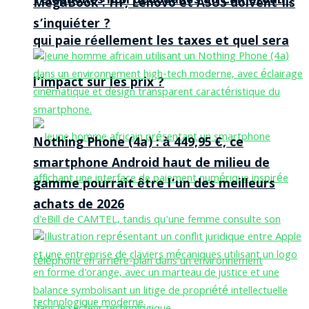
Téléphones non dédouanés au Cameroun :
MegaBook : HP, Lenovo et ASUS doivent-ils
s’inquiéter ?
qui paie réellement les taxes et quel sera
l’impact sur les prix ?
Nothing Phone (4a) : à 449,95 €, ce
smartphone Android haut de milieu de
gamme pourrait être l’un des meilleurs
achats de 2026