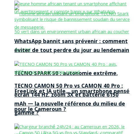
WhatsApp bannit sans prévenir : comment
éviter de tout perdre du jour au lendemain
TECNO SPARK 50 : autonomie extrême,
TECNO CAMON 50 Pro vs CAMON 40 Pro :
FreeLink et IA utile… un smartphone pensé
écran 144 Hz, zoom 3X et batterie 6150
mAh — la nouvelle référence du milieu de
pour le Cameroun ?
gamme ?