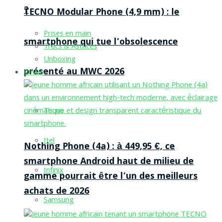
?
TECNO Modular Phone (4,9 mm) : le
Prises en main
smartphone qui tue l’obsolescence
Trucs & Astuces
Unboxing
présenté au MWC 2026
Revue
Tecno
Itel
Nothing Phone (4a) : à 449,95 €, ce
smartphone Android haut de milieu de
Infinix
gamme pourrait être l’un des meilleurs
achats de 2026
Samsung