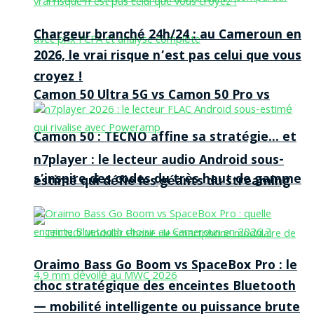
Chargeur branché 24h/24 : au Cameroun en
2026, le vrai risque n’est pas celui que vous
croyez !
Camon 50 Ultra 5G vs Camon 50 Pro vs
Camon 50 : TECNO affine sa stratégie… et
n7player : le lecteur audio Android sous-
s’inspire des codes du très haut de gamme
estimé qui défie les géants du streaming
Oraimo Bass Go Boom vs SpaceBox Pro : le
choc stratégique des enceintes Bluetooth
— mobilité intelligente ou puissance brute