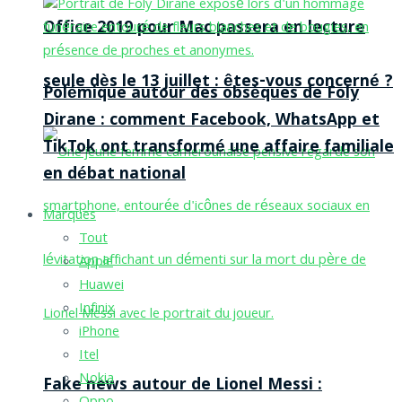
Office 2019 pour Mac passera en lecture
seule dès le 13 juillet : êtes-vous concerné ?
Polémique autour des obsèques de Foly
Dirane : comment Facebook, WhatsApp et
TikTok ont transformé une affaire familiale
en débat national
Marques
Tout
Apple
Huawei
Infinix
iPhone
Itel
Nokia
Fake news autour de Lionel Messi :