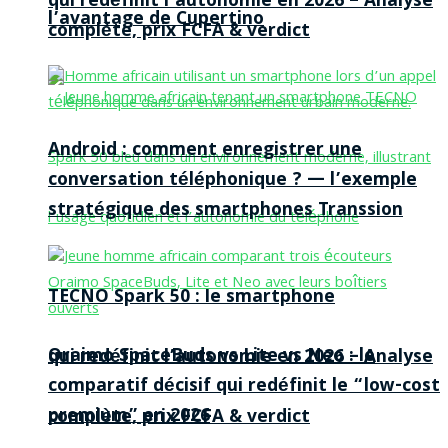
qui redéfinit l’autonomie en 2026 – Analyse
l’avantage de Cupertino
complète, prix FCFA & verdict
Android : comment enregistrer une
conversation téléphonique ? — l’exemple
stratégique des smartphones Transsion
TECNO Spark 50 : le smartphone
Oraimo SpaceBuds vs Lite vs Neo : le
qui redéfinit l’autonomie en 2026 – Analyse
comparatif décisif qui redéfinit le “low-cost
premium” en 2026
complète, prix FCFA & verdict