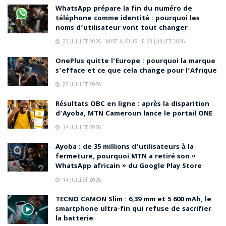
MTN MoMo Cameroun
paiement mobile Cameroun
WhatsApp prépare la fin du numéro de
PalmPay
qualité service MTN
Wave Afrique
téléphone comme identité : pourquoi les
noms d’utilisateur vont tout changer
22 JUILLET 2026 - MISE À JOUR LE 23 JUILLET 2026
OnePlus quitte l’Europe : pourquoi la marque
s’efface et ce que cela change pour l’Afrique
22 JUILLET 2026
Résultats OBC en ligne : après la disparition
d’Ayoba, MTN Cameroun lance le portail ONE
14 JUILLET 2026
Ayoba : de 35 millions d’utilisateurs à la
fermeture, pourquoi MTN a retiré son «
WhatsApp africain » du Google Play Store
14 JUILLET 2026
TECNO CAMON Slim : 6,39 mm et 5 600 mAh, le
smartphone ultra-fin qui refuse de sacrifier
la batterie