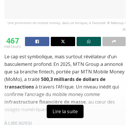
Une promotion du mobile money, dans un kiosque, à Yaoundé. © Maboup /
JA
467
PARTAGES
Le cap est symbolique, mais surtout révélateur d’un
basculement profond. En 2025, MTN Group a annoncé
que sa branche fintech, portée par MTN Mobile Money
(MoMo), a traité
500,3 milliards de dollars de
transactions
à travers l’Afrique. Un niveau inédit qui
confirme l’ancrage du mobile money comme
infrastructure financière de masse
, au cœur des
usages numériques du continent.
Lire la suite
À LIRE AUSSI