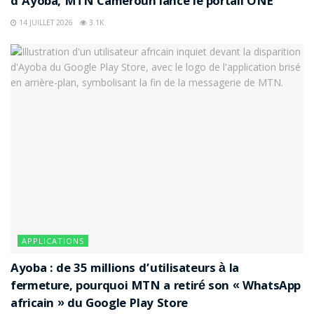
d’Ayoba, MTN Cameroun lance le portail ONE
Sur le terrain, de nombreux utilisateurs signalent
14 JUILLET 2026
3.1K
régulièrement :
des interruptions de service lors de périodes de
forte affluence
des transactions retardées ou temporairement
bloquées
des délais variables dans le traitement des
opérations
des files d’attente persistantes chez les agents,
notamment dans les grandes villes
APPLICATIONS
Ces retours, largement relayés sur les réseaux sociaux
Ayoba : de 35 millions d’utilisateurs à la
et dans l’espace public en 2025, traduisent un décalage
fermeture, pourquoi MTN a retiré son « WhatsApp
croissant entre la
puissance du système à grande
africain » du Google Play Store
échelle
et la
qualité perçue au quotidien
.