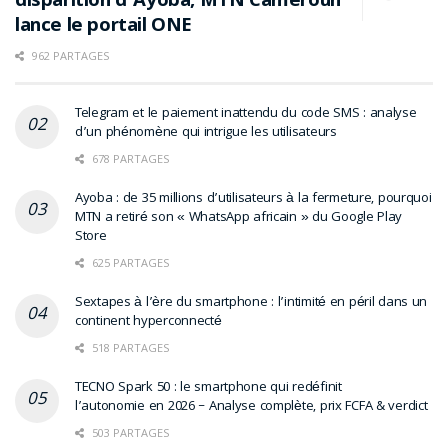
disparition d’Ayoba, MTN Cameroun
MTN transfère 400+ millions FCFA de cautions à
lance le portail ONE
la CDEC : la réforme discrète qui peut changer
la vie des abonnés
962 PARTAGES
Cartes virtuelles Orange Money & MTN Mobile
Telegram et le paiement inattendu du code SMS : analyse
Money : vraie révolution… ou un coup de force
d’un phénomène qui intrigue les utilisateurs
stratégique ?
678 PARTAGES
MTN reprend le contrôle : 3 446 milliards FCFA
Ayoba : de 35 millions d’utilisateurs à la fermeture, pourquoi
pour racheter IHS et redessiner l’architecture
MTN a retiré son « WhatsApp africain » du Google Play
télécom en Afrique et au Cameroun
Store
Mobile Money en Afrique : ACS lance un procès
625 PARTAGES
record contre MTN
Sextapes à l’ère du smartphone : l’intimité en péril dans un
Paiement en ligne au Cameroun : comment
continent hyperconnecté
Orange Money, MTN MoMo et UBA redessinent
518 PARTAGES
l’accès à l’économie numérique
TECNO Spark 50 : le smartphone qui redéfinit
Orange Money vs MTN MoMo : la bataille des
l’autonomie en 2026 – Analyse complète, prix FCFA & verdict
cartes virtuelles en Afrique francophone
503 PARTAGES