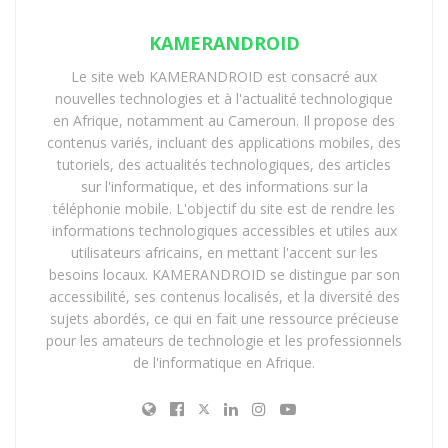
Du simple transfert à
KAMERANDROID
l’économie numérique du
Le site web KAMERANDROID est consacré aux
nouvelles technologies et à l'actualité technologique
quotidien
en Afrique, notamment au Cameroun. Il propose des
contenus variés, incluant des applications mobiles, des
L’évolution la plus significative se joue ailleurs. En 2025,
tutoriels, des actualités technologiques, des articles
les paiements marchands ont atteint
22,3 milliards
sur l'informatique, et des informations sur la
USD
, en hausse de plus de 23%.
téléphonie mobile. L'objectif du site est de rendre les
informations technologiques accessibles et utiles aux
Ce chiffre marque un tournant.
utilisateurs africains, en mettant l'accent sur les
besoins locaux. KAMERANDROID se distingue par son
Le mobile money ne se limite plus à envoyer de l’argent.
accessibilité, ses contenus localisés, et la diversité des
Il s’inscrit désormais dans tous les usages du quotidien :
sujets abordés, ce qui en fait une ressource précieuse
pour les amateurs de technologie et les professionnels
paiement de factures, achats en ligne, services
de l'informatique en Afrique.
numériques, encaissements commerciaux.
Progressivement, MoMo s’impose comme une
interface financière universelle
, accessible sans carte