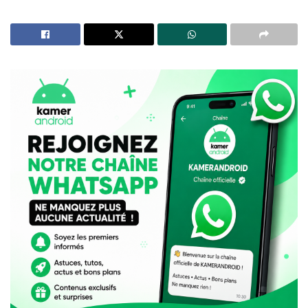
Résultats OBC en ligne : après la disparition d’Ayoba,
MTN Cameroun lance le portail ONE
Ayoba : de 35 millions d’utilisateurs à la fermeture,
pourquoi MTN a retiré son « WhatsApp africain » du
Google Play Store
À première vue, la performance impressionne.
Pourtant, derrière cette dynamique continentale, une
réalité plus contrastée se dessine — notamment au
Cameroun, où l’expérience utilisateur continue de
susciter des critiques récurrentes.
Un record historique… à bien
interpréter