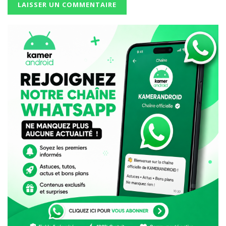
Ces ajustements illustrent une réalité : le mobile money
est devenu indispensable, mais son usage nécessite
encore une
adaptation constante
.
Verdict KAMERANDROID
Le cap des
500 milliards USD de transactions
confirme une transformation majeure : le mobile
money est désormais une
colonne vertébrale de
l’économie numérique africaine
.
Mais derrière cette performance, une tension apparaît.
Au Cameroun, les critiques récurrentes sur la qualité de
service, amplifiées par les réseaux sociaux en 2025,
rappellent que la croissance ne suffit plus à garantir la
confiance.