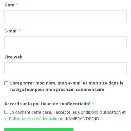
concrètement pour les
Nom
*
utilisateurs camerounais
Dans la pratique, l’expérience MoMo reste contrastée.
E-mail
*
Si certains usages sont devenus fluides, d’autres
continuent de poser problème, notamment lors de pics
d’activité ou dans certaines zones.
Site web
Pour limiter les désagréments, quelques réflexes
s’imposent progressivement chez les utilisateurs :
vérifier les frais appliqués avant validation de
Enregistrer mon nom, mon e-mail et mon site dans le
certaines transactions
navigateur pour mon prochain commentaire.
privilégier les paiements numériques lorsque les
Accord sur la politique de confidentialité
*
agents sont saturés
En cochant cette case, j'accepte les Conditions d'utilisation et
utiliser des alternatives en cas d’indisponibilité
la
Politique de confidentialité
de KAMERANDROID.
temporaire du service