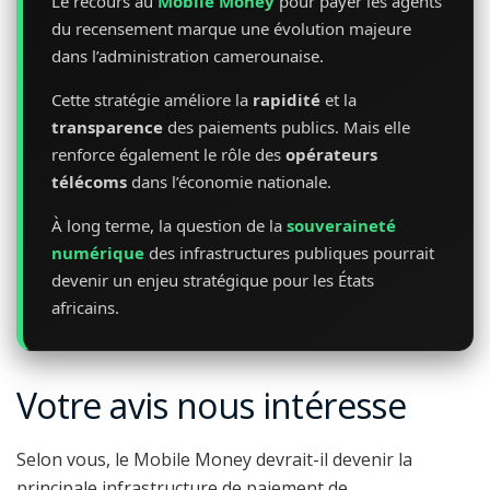
Le recours au
Mobile Money
pour payer les agents
du recensement marque une évolution majeure
dans l’administration camerounaise.
Cette stratégie améliore la
rapidité
et la
transparence
des paiements publics. Mais elle
renforce également le rôle des
opérateurs
télécoms
dans l’économie nationale.
À long terme, la question de la
souveraineté
numérique
des infrastructures publiques pourrait
devenir un enjeu stratégique pour les États
africains.
Votre avis nous intéresse
Selon vous, le Mobile Money devrait-il devenir la
principale infrastructure de paiement de