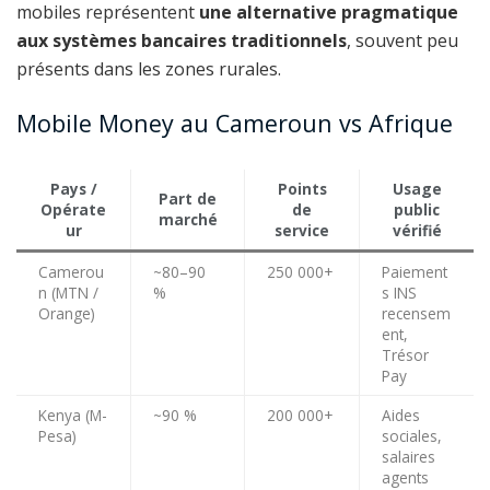
mobiles représentent
une alternative pragmatique
aux systèmes bancaires traditionnels
, souvent peu
présents dans les zones rurales.
Mobile Money au Cameroun vs Afrique
Pays /
Points
Usage
Part de
Opérate
de
public
marché
ur
service
vérifié
Camerou
~80–90
250 000+
Paiement
n (MTN /
%
s INS
Orange)
recensem
ent,
Trésor
Pay
Kenya (M-
~90 %
200 000+
Aides
Pesa)
sociales,
salaires
agents