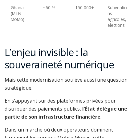
Ghana
~60 %
150 000+
Subventio
(MTN
ns
MoMo)
agricoles,
élections
L’enjeu invisible : la
souveraineté numérique
Mais cette modernisation soulève aussi une question
stratégique.
En s’appuyant sur des plateformes privées pour
distribuer des paiements publics,
l’État délègue une
partie de son infrastructure financière
.
Dans un marché où deux opérateurs dominent
largement les services Mobile Money, cette