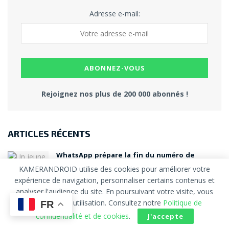
Adresse e-mail:
Rejoignez nos plus de 200 000 abonnés !
ARTICLES RÉCENTS
WhatsApp prépare la fin du numéro de
téléphone comme identité : pourquoi les
KAMERANDROID utilise des cookies pour améliorer votre
noms d’utilisateur vont tout changer
expérience de navigation, personnaliser certains contenus et
22 JUILLET 2026 - MISE À JOUR LE 23 JUILLET 2026
analyser l'audience du site. En poursuivant votre visite, vous
acceptez leur utilisation. Consultez notre
Politique de
FR
OnePlus quitte l’Europe : pourquoi la marque
confidentialité et de cookies
.
J'accepte
s’efface et ce que cela change pour l’Afrique