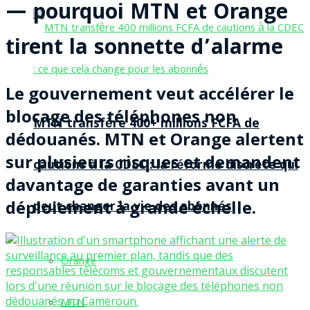
— pourquoi MTN et Orange
tirent la sonnette d’alarme
Le gouvernement veut accélérer le
blocage des téléphones non
MTN transfère 400+ millions FCFA de
dédouanés. MTN et Orange alertent
sur plusieurs risques et demandent
cautions à la CDEC : la réforme discrète qui
davantage de garanties avant un
déploiement à grande échelle.
peut changer la vie des abonnés
Orange
MTN