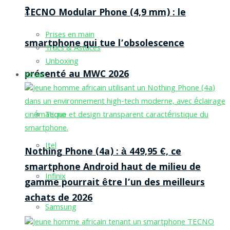
?
TECNO Modular Phone (4,9 mm) : le
Prises en main
smartphone qui tue l’obsolescence
Trucs & Astuces
Unboxing
présenté au MWC 2026
Revue
Tecno
Itel
Nothing Phone (4a) : à 449,95 €, ce
smartphone Android haut de milieu de
Infinix
gamme pourrait être l’un des meilleurs
achats de 2026
Samsung