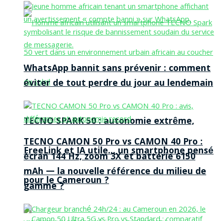
WhatsApp bannit sans prévenir : comment
éviter de tout perdre du jour au lendemain
TECNO SPARK 50 : autonomie extrême,
TECNO CAMON 50 Pro vs CAMON 40 Pro :
FreeLink et IA utile… un smartphone pensé
écran 144 Hz, zoom 3X et batterie 6150
mAh — la nouvelle référence du milieu de
pour le Cameroun ?
gamme ?