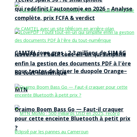
TECNO Spark 50 : le smartphone
qui redéfinit l’autonomie en 2026 – Analyse
complète, prix FCFA & verdict
CAMTEL joue gros : 2,3 millions de SIM 5G
iLovePDF : l’outil tout-en-un qui simplifie
enfin la gestion des documents PDF à l’ère
pour tenter de briser le duopole Orange–
du tout-numérique
MTN
Oraimo Boom Bass Go — Faut-il craquer
pour cette enceinte Bluetooth à petit prix
?