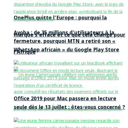
OnePlus quitte l’Europe : pourquoi la
Ayoba : de 35 millions d’utilisateurs à la
marque s’efface et ce que cela change pour
fermeture, pourquoi MTN a retiré son «
WhatsApp africain » du Google Play Store
l’Afrique
Office 2019 pour Mac passera en lecture
seule dès le 13 juillet : êtes-vous concerné ?