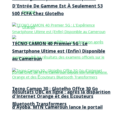
D’Entrée De Gamme Est À Seulement 53
Nexttel
500 FCFA Chez Glotelho
Orange
TECNO CAMON 40 Premier 5G : Le
Smartphone Ultime est (Enfin) Disponible
au Cameroun
Tecno Camon 30 : Glotelho Offre 30 Go
Résultats OBC en ligne : après la disparition
d’Internet Orange et des Écouteurs
Bluetooth Transformers
d’Ayoba, MTN Cameroun lance le portail