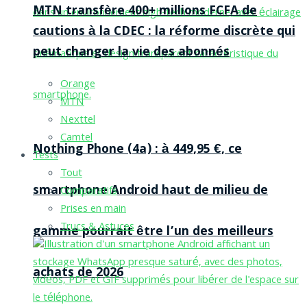
MTN transfère 400+ millions FCFA de
cautions à la CDEC : la réforme discrète qui
peut changer la vie des abonnés
Orange
MTN
Nexttel
Camtel
Nothing Phone (4a) : à 449,95 €, ce
Tests
Tout
smartphone Android haut de milieu de
Comparatifs
Prises en main
Trucs & Astuces
gamme pourrait être l’un des meilleurs
achats de 2026