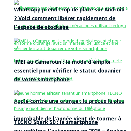
WhatsApp prend trop de place sur Android
? Voici comment libérer rapidement de
l’espace de stockage
IMEI au Cameroun : le mode d’emploi
essentiel pour vérifier le statut douanier
de votre smartphone
Apple contre une orange : le procès le plus
improbable de l’année vient de tourner à
TECNO Spark 50 : le smartphone