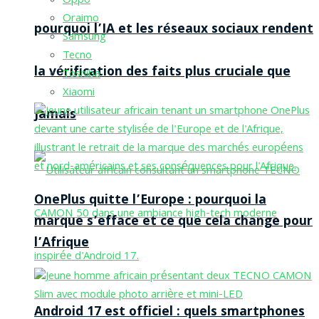
Oppo
Oraimo
pourquoi l’IA et les réseaux sociaux rendent
Samsung
Tecno
la vérification des faits plus cruciale que
Toshiba
Xiaomi
jamais
OnePlus quitte l’Europe : pourquoi la
marque s’efface et ce que cela change pour
l’Afrique
Android 17 est officiel : quels smartphones