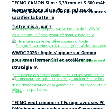
TECNO CAMON Slim : 6,39 mm et 5 600 mAh,
le smartphone ultra-fin qui refuse de
TECNO, Infinix et itel ont le plus de chances
sacrifier la batterie
d’être mis à jour ?
WWDC 2026 : Apple s’appuie sur Gemini
pour transformer Siri et accélérer sa
stratégie IA
TECNO veut conquérir l’Europe avec ses PC