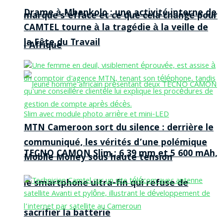
Drame à Mbankolo : une activité interne de
marque s’efface et ce que cela change pour
CAMTEL tourne à la tragédie à la veille de
la Fête du Travail
l’Afrique
MTN Cameroon sort du silence : derrière le
communiqué, les vérités d’une polémique
TECNO CAMON Slim : 6,39 mm et 5 600 mAh,
Mobile Money sous haute tension
le smartphone ultra-fin qui refuse de
sacrifier la batterie