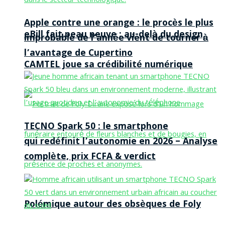
Apple contre une orange : le procès le plus
eBill fait peau neuve : au-delà du design,
improbable de l’année vient de tourner à
l’avantage de Cupertino
CAMTEL joue sa crédibilité numérique
TECNO Spark 50 : le smartphone
qui redéfinit l’autonomie en 2026 – Analyse
complète, prix FCFA & verdict
Polémique autour des obsèques de Foly