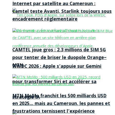
Internet par satellite au Cameroun :
Camtel teste Avanti, Starlink toujours sous
encadrement réglementaire
CAMTEL joue gros : 2,3 millions de SIM 5G
pour tenter de briser le duopole Orange–
MTN
WWDC 2026 : Apple s’appuie sur Gemini
pour transformer Siri et accélérer sa
MTN MoMo franchit les 500 milliards USD
stratégie IA
en 2025… mais au Cameroun, les pannes et
frustrations ternissent l’expérience