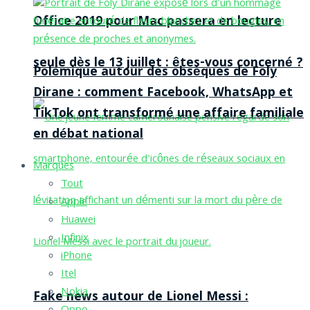
Office 2019 pour Mac passera en lecture
seule dès le 13 juillet : êtes-vous concerné ?
Polémique autour des obsèques de Foly
Dirane : comment Facebook, WhatsApp et
TikTok ont transformé une affaire familiale
en débat national
Marques
Tout
Apple
Huawei
Infinix
iPhone
Itel
Nokia
Fake news autour de Lionel Messi :