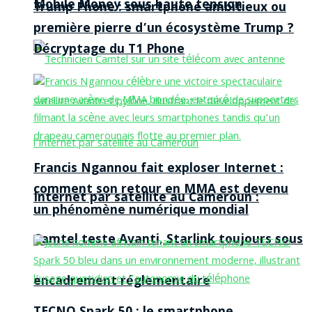
Mobile Money sous haute tension
Trump Phone : smartphone ambitieux ou
première pierre d’un écosystème Trump ?
Décryptage du T1 Phone
Francis Ngannou fait exploser Internet :
comment son retour en MMA est devenu
Internet par satellite au Cameroun :
un phénomène numérique mondial
Camtel teste Avanti, Starlink toujours sous
encadrement réglementaire