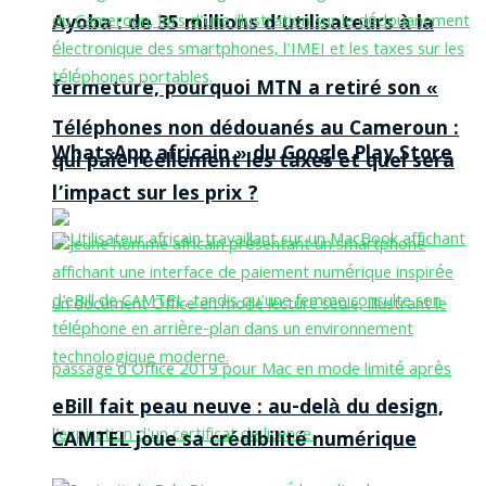
Ayoba : de 35 millions d’utilisateurs à la
fermeture, pourquoi MTN a retiré son «
Téléphones non dédouanés au Cameroun :
WhatsApp africain » du Google Play Store
qui paie réellement les taxes et quel sera
l’impact sur les prix ?
eBill fait peau neuve : au-delà du design,
CAMTEL joue sa crédibilité numérique