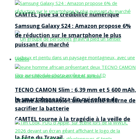
CAMTEL joue sa crédibilité numérique
Samsung Galaxy S24 : Amazon propose 6%
de réduction sur le smartphone le plus
puissant du marché
Vidéos
TECNO CAMON Slim : 6,39 mm et 5 600 mAh,
le smartphone ultra-fin qui refuse de
Drame à Mbankolo : une activité interne de
sacrifier la batterie
CAMTEL tourne à la tragédie à la veille de
la Fête du Travail