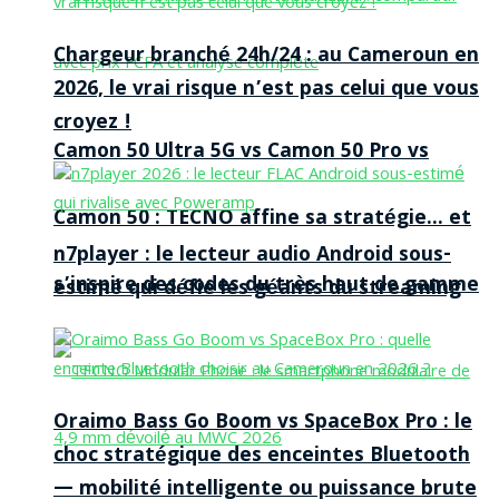
Chargeur branché 24h/24 : au Cameroun en
2026, le vrai risque n’est pas celui que vous
croyez !
Camon 50 Ultra 5G vs Camon 50 Pro vs
Camon 50 : TECNO affine sa stratégie… et
n7player : le lecteur audio Android sous-
s’inspire des codes du très haut de gamme
estimé qui défie les géants du streaming
Oraimo Bass Go Boom vs SpaceBox Pro : le
choc stratégique des enceintes Bluetooth
— mobilité intelligente ou puissance brute