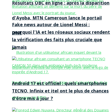
Résultats OBC en ligne : après la disparition
d’Ayoba, MTN Cameroun lance le portail
Fake news autour de Lionel Messi :
pourquoi l’IA et les réseaux sociaux rendent
ONE
la vérification des faits plus cruciale que
jamais
Android 17 est officiel : quels smartphones
TECNO, Infinix et itel ont le plus de chances
d’être mis à jour ?