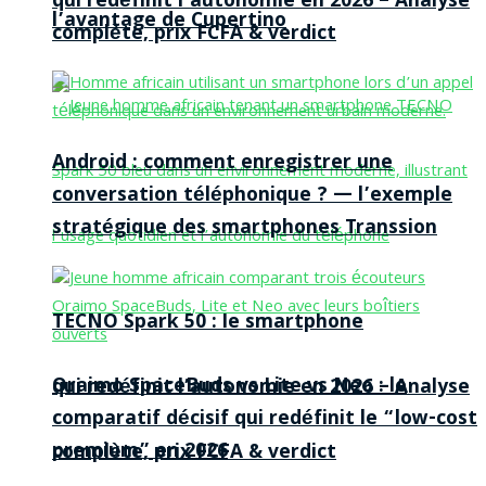
qui redéfinit l’autonomie en 2026 – Analyse
l’avantage de Cupertino
complète, prix FCFA & verdict
Android : comment enregistrer une
conversation téléphonique ? — l’exemple
stratégique des smartphones Transsion
TECNO Spark 50 : le smartphone
Oraimo SpaceBuds vs Lite vs Neo : le
qui redéfinit l’autonomie en 2026 – Analyse
comparatif décisif qui redéfinit le “low-cost
premium” en 2026
complète, prix FCFA & verdict