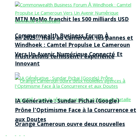
MTN MoMo franchit les 500 milliards USD
Commonwealth Business Forum À
en 2025… mais au Cameroun, les pannes et
Windhoek : Camtel Propulse Le Cameroun
Vers Un Avenir Numérique Connecté Et
frustrations ternissent l’expérience
Innovant
IA Générative : Sundar Pichai (Google)
Prône l’Optimisme Face à la Concurrence et
aux Doutes
Orange Cameroun ouvre deux nouvelles