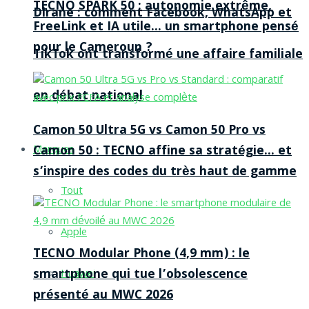
TECNO SPARK 50 : autonomie extrême,
Dirane : comment Facebook, WhatsApp et
FreeLink et IA utile… un smartphone pensé
pour le Cameroun ?
TikTok ont transformé une affaire familiale
en débat national
Camon 50 Ultra 5G vs Camon 50 Pro vs
Camon 50 : TECNO affine sa stratégie… et
Marques
s’inspire des codes du très haut de gamme
Tout
Apple
TECNO Modular Phone (4,9 mm) : le
smartphone qui tue l’obsolescence
Huawei
présenté au MWC 2026