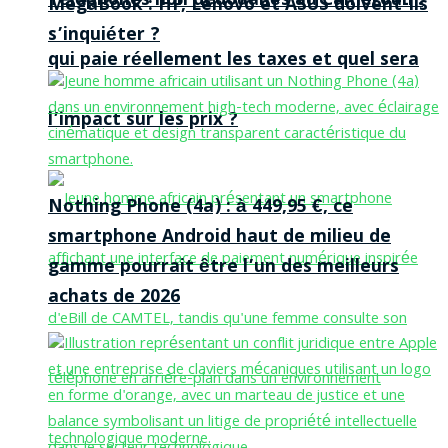
Téléphones non dédouanés au Cameroun :
MegaBook : HP, Lenovo et ASUS doivent-ils
s’inquiéter ?
qui paie réellement les taxes et quel sera
l’impact sur les prix ?
Nothing Phone (4a) : à 449,95 €, ce
smartphone Android haut de milieu de
gamme pourrait être l’un des meilleurs
achats de 2026