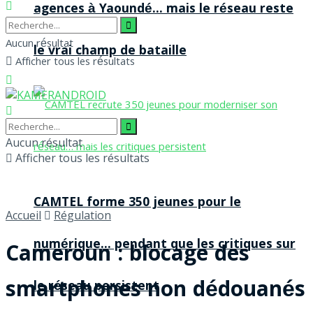
agences à Yaoundé… mais le réseau reste
Aucun résultat
le vrai champ de bataille
Afficher tous les résultats
Aucun résultat
Afficher tous les résultats
CAMTEL forme 350 jeunes pour le
Accueil
Régulation
numérique… pendant que les critiques sur
Cameroun : blocage des
smartphones non dédouanés
le réseau persistent