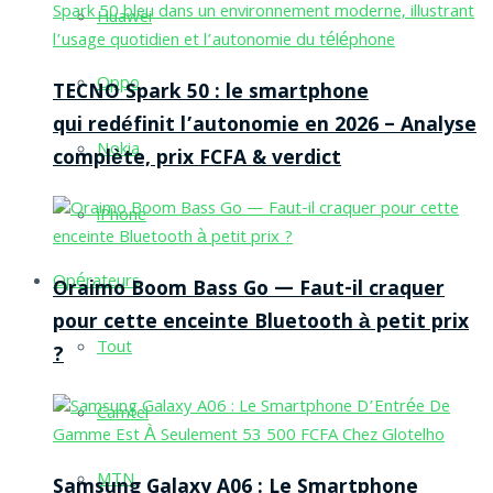
Huawei
Oppo
TECNO Spark 50 : le smartphone
qui redéfinit l’autonomie en 2026 – Analyse
Nokia
complète, prix FCFA & verdict
iPhone
Opérateurs
Oraimo Boom Bass Go — Faut-il craquer
pour cette enceinte Bluetooth à petit prix
Tout
?
Camtel
MTN
Samsung Galaxy A06 : Le Smartphone