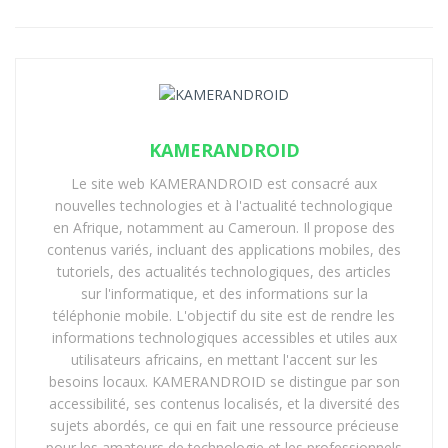
Galaxy
5,8 mm
163 g
Titane +
S25 Edge
Gorilla
Glass
Victus
Ainsi, Apple séduit par l’ergonomie et la finesse, tandis
que Samsung rassure par la durabilité et la robustesse.
KAMERANDROID
Le site web KAMERANDROID est consacré aux
Écran : visibilité maximale vs
nouvelles technologies et à l'actualité technologique
en Afrique, notamment au Cameroun. Il propose des
définition suprême
contenus variés, incluant des applications mobiles, des
tutoriels, des actualités technologiques, des articles
L’iPhone 17 Air mise sur un Super Retina XDR OLED 6,5
sur l'informatique, et des informations sur la
pouces, ProMotion 120 Hz, et une luminosité de crête
téléphonie mobile. L'objectif du site est de rendre les
atteignant 3 000 nits. En face, le Galaxy S25 Edge
informations technologiques accessibles et utiles aux
déploie un LTPO Dynamic AMOLED 2X QHD+ de 6,7
utilisateurs africains, en mettant l'accent sur les
besoins locaux. KAMERANDROID se distingue par son
pouces, modulant sa fréquence de 1 à 120 Hz, avec un
accessibilité, ses contenus localisés, et la diversité des
pic lumineux de 2 600 nits.
sujets abordés, ce qui en fait une ressource précieuse
pour les amateurs de technologie et les professionnels