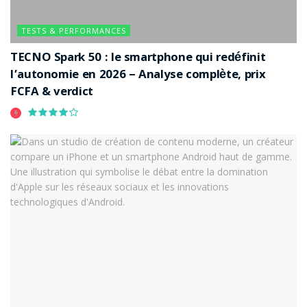
concession.
TESTS & PERFORMANCES
Benchmarks estimés :
TECNO Spark 50 : le smartphone qui redéfinit
Geekbench 6 single-core : iPhone 17 Air ~2 700 pts
l’autonomie en 2026 – Analyse complète, prix
vs Galaxy S25 Edge ~2 500 pts
FCFA & verdict
Geekbench 6 multi-core : iPhone 17 Air ~7 500 pts
vs Galaxy S25 Edge ~8 200 pts
Ainsi, Apple parlera aux adeptes d’un écosystème
intégré et homogène, quand Samsung séduira ceux qui
recherchent avant tout la performance brute.
Photo : finesse algorithmique vs
capteurs surdimensionnés
Apple s’appuie sur un capteur principal de 48 MP avec
un traitement logiciel avancé, garantissant des