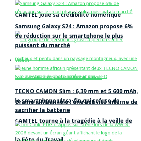
CAMTEL joue sa crédibilité numérique
Samsung Galaxy S24 : Amazon propose 6%
de réduction sur le smartphone le plus
puissant du marché
Vidéos
TECNO CAMON Slim : 6,39 mm et 5 600 mAh,
le smartphone ultra-fin qui refuse de
Drame à Mbankolo : une activité interne de
sacrifier la batterie
CAMTEL tourne à la tragédie à la veille de
la Fête du Travail