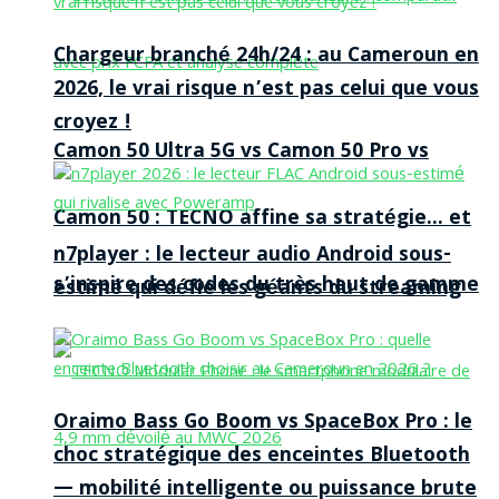
Chargeur branché 24h/24 : au Cameroun en
2026, le vrai risque n’est pas celui que vous
croyez !
Camon 50 Ultra 5G vs Camon 50 Pro vs
Camon 50 : TECNO affine sa stratégie… et
n7player : le lecteur audio Android sous-
s’inspire des codes du très haut de gamme
estimé qui défie les géants du streaming
Oraimo Bass Go Boom vs SpaceBox Pro : le
choc stratégique des enceintes Bluetooth
— mobilité intelligente ou puissance brute