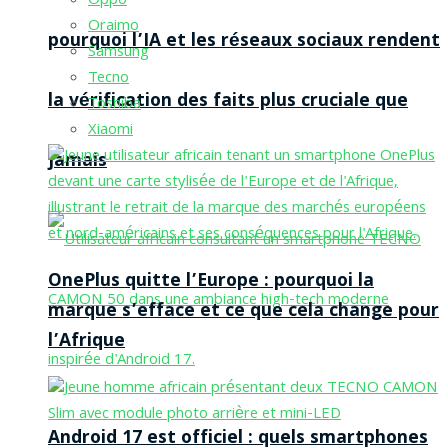
Oppo
Oraimo
pourquoi l’IA et les réseaux sociaux rendent
Samsung
Tecno
la vérification des faits plus cruciale que
Toshiba
Xiaomi
jamais
OnePlus quitte l’Europe : pourquoi la
marque s’efface et ce que cela change pour
l’Afrique
Android 17 est officiel : quels smartphones