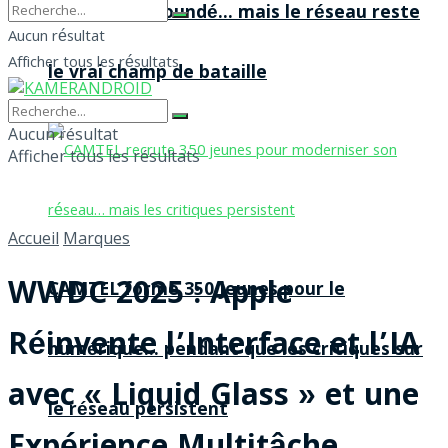
agences à Yaoundé… mais le réseau reste
Aucun résultat
Afficher tous les résultats
le vrai champ de bataille
Aucun résultat
Afficher tous les résultats
Accueil
Marques
WWDC 2025 : Apple
CAMTEL forme 350 jeunes pour le
Réinvente l’Interface et l’IA
numérique… pendant que les critiques sur
avec « Liquid Glass » et une
le réseau persistent