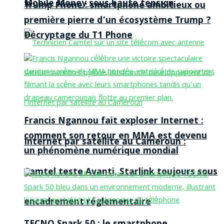
Mobile Money sous haute tension
Trump Phone : smartphone ambitieux ou
première pierre d’un écosystème Trump ?
Décryptage du T1 Phone
Francis Ngannou fait exploser Internet :
comment son retour en MMA est devenu
Internet par satellite au Cameroun :
un phénomène numérique mondial
Camtel teste Avanti, Starlink toujours sous
encadrement réglementaire