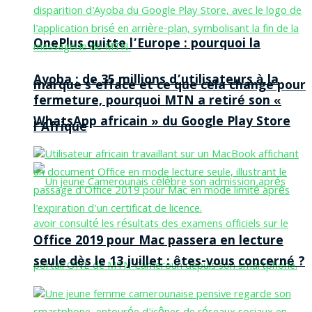
OnePlus quitte l’Europe : pourquoi la
Ayoba : de 35 millions d’utilisateurs à la
marque s’efface et ce que cela change pour
fermeture, pourquoi MTN a retiré son «
WhatsApp africain » du Google Play Store
l’Afrique
Office 2019 pour Mac passera en lecture
seule dès le 13 juillet : êtes-vous concerné ?