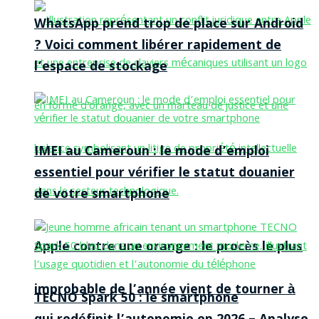
WhatsApp prend trop de place sur Android
? Voici comment libérer rapidement de
l’espace de stockage
IMEI au Cameroun : le mode d’emploi
essentiel pour vérifier le statut douanier
de votre smartphone
Apple contre une orange : le procès le plus
improbable de l’année vient de tourner à
TECNO Spark 50 : le smartphone