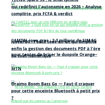
TECNO Spark 50 : le smartphone
qui redéfinit l’autonomie en 2026 – Analyse
complète, prix FCFA & verdict
CAMTEL joue gros : 2,3 millions de SIM 5G
iLovePDF : l’outil tout-en-un qui simplifie
enfin la gestion des documents PDF à l’ère
pour tenter de briser le duopole Orange–
du tout-numérique
MTN
Oraimo Boom Bass Go — Faut-il craquer
pour cette enceinte Bluetooth à petit prix
?