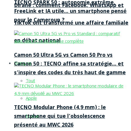
TECNO SPARK 50 : autonomie extrême,
Dirane : comment Facebook, WhatsApp et
FreeLink et IA utile… un smartphone pensé
pour le Cameroun ?
TikTok ont transformé une affaire familiale
en débat national
Camon 50 Ultra 5G vs Camon 50 Pro vs
Camon 50 : TECNO affine sa stratégie… et
Marques
s’inspire des codes du très haut de gamme
Tout
Apple
TECNO Modular Phone (4,9 mm) : le
smartphone qui tue l’obsolescence
Huawei
présenté au MWC 2026