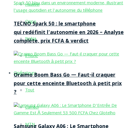
Huawei
Oppo
TECNO Spark 50 : le smartphone
qui redéfinit l’autonomie en 2026 – Analyse
Nokia
complète, prix FCFA & verdict
iPhone
Opérateurs
Oraimo Boom Bass Go — Faut-il craquer
pour cette enceinte Bluetooth à petit prix
Tout
?
Camtel
MTN
Samsung Galaxy A06 : Le Smartphone