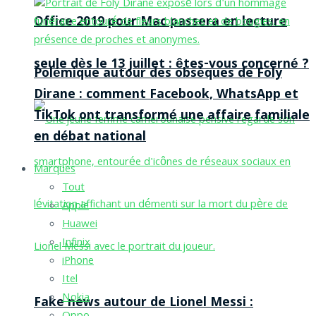
Office 2019 pour Mac passera en lecture
seule dès le 13 juillet : êtes-vous concerné ?
Polémique autour des obsèques de Foly
Dirane : comment Facebook, WhatsApp et
TikTok ont transformé une affaire familiale
en débat national
Marques
Tout
Apple
Huawei
Infinix
iPhone
Itel
Nokia
Fake news autour de Lionel Messi :