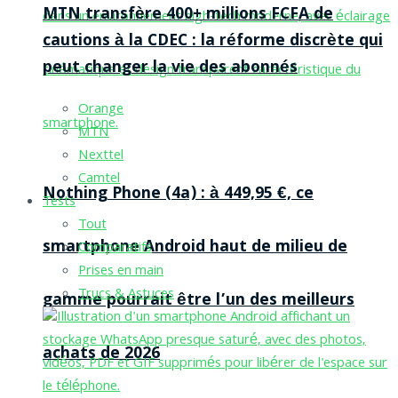
MTN transfère 400+ millions FCFA de
cautions à la CDEC : la réforme discrète qui
peut changer la vie des abonnés
Orange
MTN
Nexttel
Camtel
Nothing Phone (4a) : à 449,95 €, ce
Tests
Tout
smartphone Android haut de milieu de
Comparatifs
Prises en main
Trucs & Astuces
gamme pourrait être l’un des meilleurs
achats de 2026