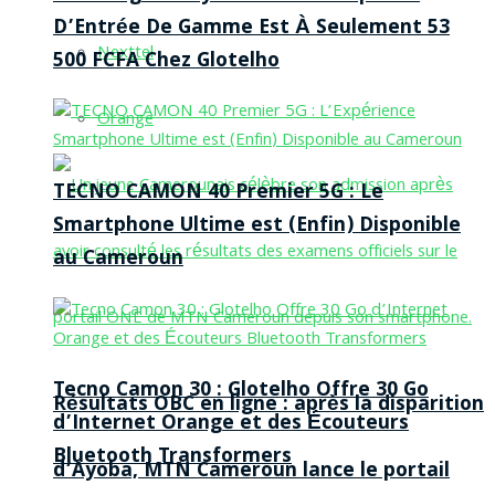
D’Entrée De Gamme Est À Seulement 53
Nexttel
500 FCFA Chez Glotelho
Orange
TECNO CAMON 40 Premier 5G : Le
Smartphone Ultime est (Enfin) Disponible
au Cameroun
Tecno Camon 30 : Glotelho Offre 30 Go
Résultats OBC en ligne : après la disparition
d’Internet Orange et des Écouteurs
Bluetooth Transformers
d’Ayoba, MTN Cameroun lance le portail