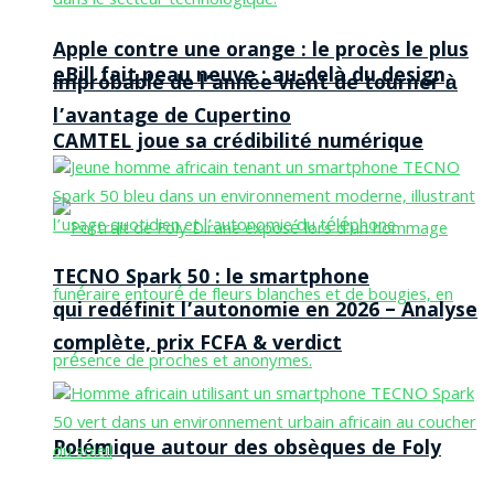
Apple contre une orange : le procès le plus
eBill fait peau neuve : au-delà du design,
improbable de l’année vient de tourner à
l’avantage de Cupertino
CAMTEL joue sa crédibilité numérique
TECNO Spark 50 : le smartphone
qui redéfinit l’autonomie en 2026 – Analyse
complète, prix FCFA & verdict
Polémique autour des obsèques de Foly