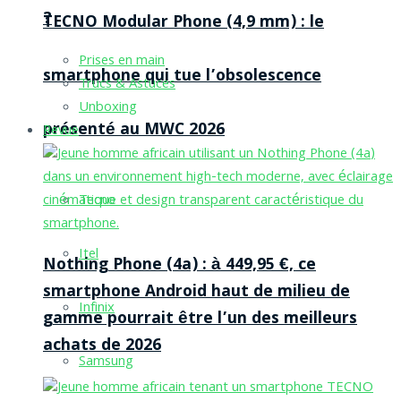
?
TECNO Modular Phone (4,9 mm) : le
Prises en main
smartphone qui tue l’obsolescence
Trucs & Astuces
Unboxing
présenté au MWC 2026
Revue
Tecno
Itel
Nothing Phone (4a) : à 449,95 €, ce
smartphone Android haut de milieu de
Infinix
gamme pourrait être l’un des meilleurs
achats de 2026
Samsung