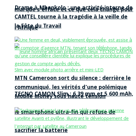
Drame à Mbankolo : une activité interne de
marque s’efface et ce que cela change pour
CAMTEL tourne à la tragédie à la veille de
la Fête du Travail
l’Afrique
MTN Cameroon sort du silence : derrière le
communiqué, les vérités d’une polémique
TECNO CAMON Slim : 6,39 mm et 5 600 mAh,
Mobile Money sous haute tension
le smartphone ultra-fin qui refuse de
sacrifier la batterie