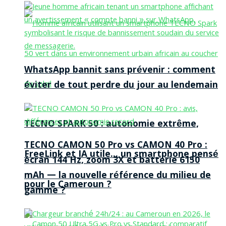
WhatsApp bannit sans prévenir : comment
éviter de tout perdre du jour au lendemain
TECNO SPARK 50 : autonomie extrême,
TECNO CAMON 50 Pro vs CAMON 40 Pro :
FreeLink et IA utile… un smartphone pensé
écran 144 Hz, zoom 3X et batterie 6150
mAh — la nouvelle référence du milieu de
pour le Cameroun ?
gamme ?