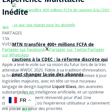
Expérience Multitâche
Inédite
466
PARTAGES
1.5k
VUES
MTN transfère 400+ millions FCFA de
Partager sur Facebook
Partager sur Twitter
Partager
sur WhatsApp
cautions à la CDEC : la réforme discrète qui
Apple a levé le voile sur sa vision du futur lors de la très
attendue WWDC 2025. Fidèle à sa tradition d’innovation,
peut changer la vie des abonnés
la firme de Cupertino a dévoilé une série de mises à jour
logicielles majeures, avec en tête un tout nouveau
langage de design baptisé
Liquid Glass
, des avancées
substantielles en intelligence artificielle, et un système
Orange
multitâche totalement réinventé pour iPad. Une
FR
conférence dense, où l’expérience utilisateur a clairement
été placée au cœur des priorités.
MTN