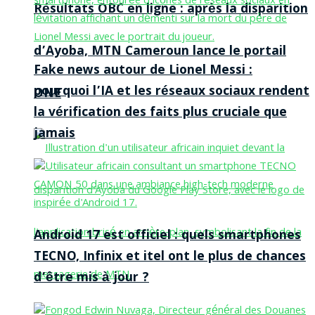
Résultats OBC en ligne : après la disparition
d’Ayoba, MTN Cameroun lance le portail
Fake news autour de Lionel Messi :
pourquoi l’IA et les réseaux sociaux rendent
ONE
la vérification des faits plus cruciale que
jamais
Android 17 est officiel : quels smartphones
TECNO, Infinix et itel ont le plus de chances
d’être mis à jour ?