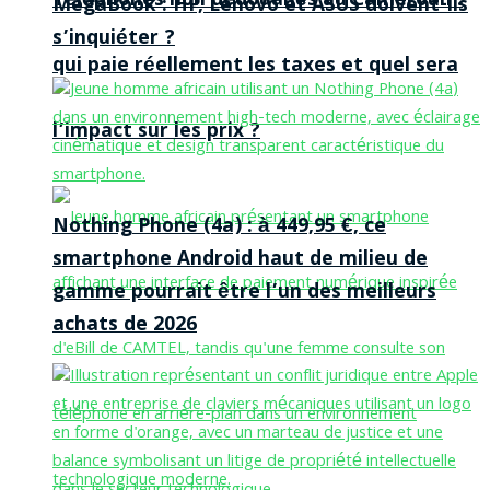
Téléphones non dédouanés au Cameroun :
MegaBook : HP, Lenovo et ASUS doivent-ils
s’inquiéter ?
qui paie réellement les taxes et quel sera
l’impact sur les prix ?
Nothing Phone (4a) : à 449,95 €, ce
smartphone Android haut de milieu de
gamme pourrait être l’un des meilleurs
achats de 2026