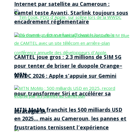
Internet par satellite au Cameroun :
Camtel teste Avanti, Starlink toujours sous
encadrement réglementaire
CAMTEL joue gros : 2,3 millions de SIM 5G
pour tenter de briser le duopole Orange–
MTN
WWDC 2026 : Apple s’appuie sur Gemini
pour transformer Siri et accélérer sa
MTN MoMo franchit les 500 milliards USD
stratégie IA
en 2025… mais au Cameroun, les pannes et
frustrations ternissent l’expérience