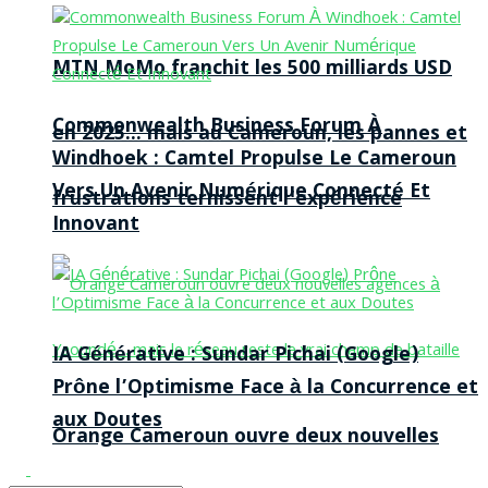
MTN MoMo franchit les 500 milliards USD
Commonwealth Business Forum À
en 2025… mais au Cameroun, les pannes et
Windhoek : Camtel Propulse Le Cameroun
Vers Un Avenir Numérique Connecté Et
frustrations ternissent l’expérience
Innovant
IA Générative : Sundar Pichai (Google)
Prône l’Optimisme Face à la Concurrence et
aux Doutes
Orange Cameroun ouvre deux nouvelles