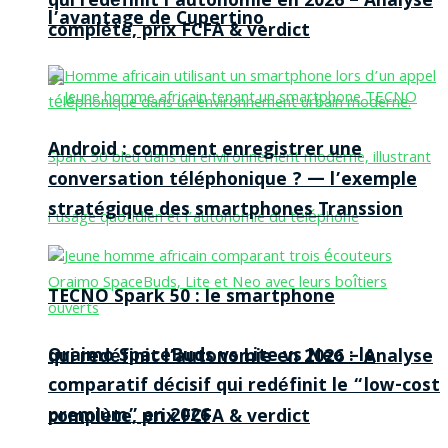
qui redéfinit l’autonomie en 2026 – Analyse
l’avantage de Cupertino
complète, prix FCFA & verdict
Android : comment enregistrer une
conversation téléphonique ? — l’exemple
stratégique des smartphones Transsion
TECNO Spark 50 : le smartphone
Oraimo SpaceBuds vs Lite vs Neo : le
qui redéfinit l’autonomie en 2026 – Analyse
comparatif décisif qui redéfinit le “low-cost
premium” en 2026
complète, prix FCFA & verdict