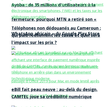
Ayoba : de 35 millions d’utilisateurs à la
fermeture, pourquoi MTN a retiré son «
Téléphones non dédouanés au Cameroun :
WhatsApp africain » du Google Play Store
qui paie réellement les taxes et quel sera
l’impact sur les prix ?
eBill fait peau neuve : au-delà du design,
CAMTEL joue sa crédibilité numérique