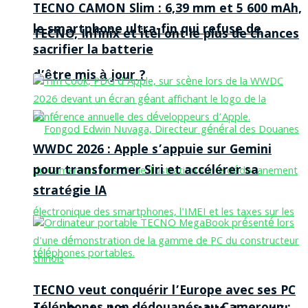
TECNO CAMON Slim : 6,39 mm et 5 600 mAh,
le smartphone ultra-fin qui refuse de
TECNO, Infinix et itel ont le plus de chances
sacrifier la batterie
d’être mis à jour ?
WWDC 2026 : Apple s’appuie sur Gemini
pour transformer Siri et accélérer sa
stratégie IA
TECNO veut conquérir l’Europe avec ses PC