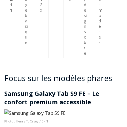
1
g
G
d
s
1
e
o
e
m
b
si
o
a
g
d
si
n
e
q
s
st
u
o
e
e
b
s
r
e
Focus sur les modèles phares
Samsung Galaxy Tab S9 FE – Le
confort premium accessible
Photo : Henry T. Casey / CNN