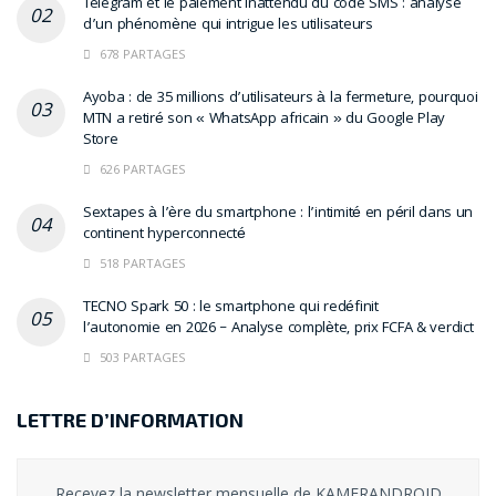
Telegram et le paiement inattendu du code SMS : analyse
d’un phénomène qui intrigue les utilisateurs
678 PARTAGES
Ayoba : de 35 millions d’utilisateurs à la fermeture, pourquoi
MTN a retiré son « WhatsApp africain » du Google Play
Store
626 PARTAGES
Sextapes à l’ère du smartphone : l’intimité en péril dans un
continent hyperconnecté
518 PARTAGES
TECNO Spark 50 : le smartphone qui redéfinit
l’autonomie en 2026 – Analyse complète, prix FCFA & verdict
503 PARTAGES
LETTRE D’INFORMATION
Recevez la newsletter mensuelle de KAMERANDROID