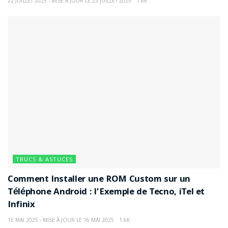
22 JUILLET 2025 - MISE À JOUR LE 23 JUILLET 2025
1.6K
TRUCS & ASTUCES
Comment Installer une ROM Custom sur un
Téléphone Android : l’Exemple de Tecno, iTel et
Infinix
15 MAI 2025 - MISE À JOUR LE 16 MAI 2025
1.6K