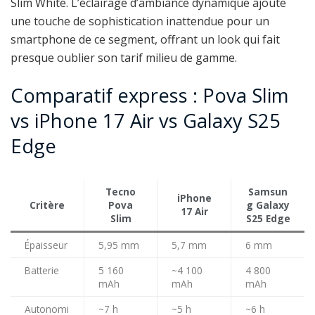
Slim White. L’éclairage d’ambiance dynamique ajoute
une touche de sophistication inattendue pour un
smartphone de ce segment, offrant un look qui fait
presque oublier son tarif milieu de gamme.
Comparatif express : Pova Slim
vs iPhone 17 Air vs Galaxy S25
Edge
Tecno
Samsun
iPhone
Critère
Pova
g Galaxy
17 Air
Slim
S25 Edge
Épaisseur
5,95 mm
5,7 mm
6 mm
Batterie
5 160
~4 100
4 800
mAh
mAh
mAh
Autonomi
~7 h
~5 h
~6 h