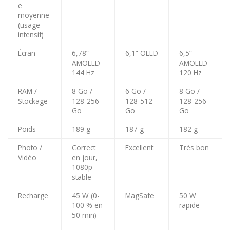
e
moyenne
(usage
intensif)
Écran
6,78”
6,1” OLED
6,5”
AMOLED
AMOLED
144 Hz
120 Hz
RAM /
8 Go /
6 Go /
8 Go /
Stockage
128-256
128-512
128-256
Go
Go
Go
Poids
189 g
187 g
182 g
Photo /
Correct
Excellent
Très bon
Vidéo
en jour,
1080p
stable
Recharge
45 W (0-
MagSafe
50 W
100 % en
rapide
50 min)