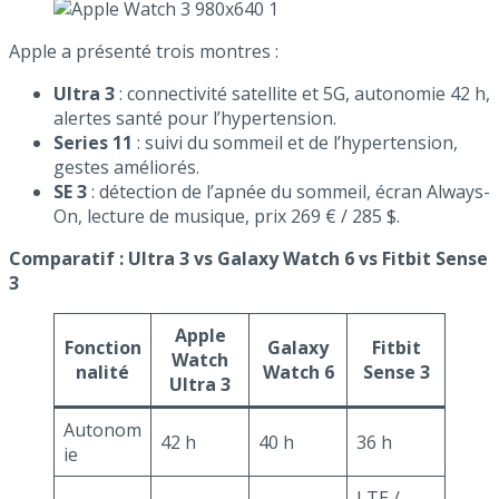
Apple a présenté trois montres :
Ultra 3
: connectivité satellite et 5G, autonomie 42 h,
alertes santé pour l’hypertension.
Series 11
: suivi du sommeil et de l’hypertension,
gestes améliorés.
SE 3
: détection de l’apnée du sommeil, écran Always-
On, lecture de musique, prix 269 € / 285 $.
Comparatif : Ultra 3 vs Galaxy Watch 6 vs Fitbit Sense
3
Apple
Fonction
Galaxy
Fitbit
Watch
nalité
Watch 6
Sense 3
Ultra 3
Autonom
42 h
40 h
36 h
ie
LTE /