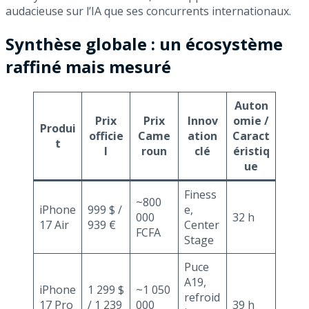
audacieuse sur l’IA que ses concurrents internationaux.
Synthèse globale : un écosystème
raffiné mais mesuré
Auton
Prix
Prix
Innov
omie /
Produi
officie
Came
ation
Caract
t
l
roun
clé
éristiq
ue
Finess
~800
iPhone
999 $ /
e,
000
32 h
17 Air
939 €
Center
FCFA
Stage
Puce
A19,
iPhone
1 299 $
~1 050
refroid
17 Pro
/ 1 239
000
39 h