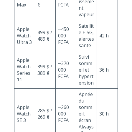
isseme
Max
€
FCFA
nt
vapeur
Satellit
Apple
~450
499 $ /
e + 5G,
Watch
000
42 h
489 €
alertes
Ultra 3
FCFA
santé
Suivi
Apple
~370
somm
Watch
399 $ /
000
eil et
36 h
Series
389 €
FCFA
hypert
11
ension
Apnée
du
Apple
~260
somm
285 $ /
Watch
000
eil,
30 h
269 €
SE 3
FCFA
écran
Always