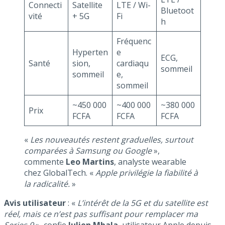
Connecti
Satellite
LTE / Wi-
Bluetoot
vité
+ 5G
Fi
h
Fréquenc
Hyperten
e
ECG,
Santé
sion,
cardiaqu
sommeil
sommeil
e,
sommeil
~450 000
~400 000
~380 000
Prix
FCFA
FCFA
FCFA
«
Les nouveautés restent graduelles, surtout
comparées à Samsung ou Google
»,
commente
Leo Martins
, analyste wearable
chez GlobalTech. «
Apple privilégie la fiabilité à
la radicalité.
»
Avis utilisateur
: «
L’intérêt de la 5G et du satellite est
réel, mais ce n’est pas suffisant pour remplacer ma
Series 9
», confie
Julien Mbala
, utilisateur Apple depuis