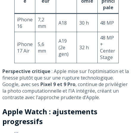
e
eur
omie
princi
pale
iPhone
7,2
A18
30 h
48 MP
16
mm
48 MP
A19
iPhone
5,6
+
(2e
32 h
17 Air
mm
Center
gen)
Stage
Perspective critique
: Apple mise sur l’optimisation et la
finesse plutôt que sur une rupture technologique.
Google, avec ses
Pixel 9 et 9 Pro
, continue de privilégier
la photo computationnelle et l’IA intégrée, créant un
contraste avec l’approche prudente d’Apple.
Apple Watch : ajustements
progressifs