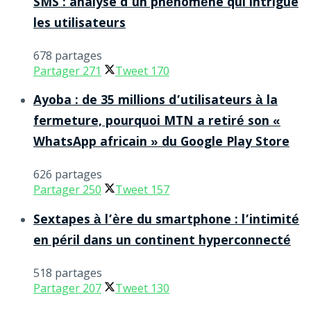
SMS : analyse d’un phénomène qui intrigue
les utilisateurs
678 partages
Partager
271
Tweet
170
Ayoba : de 35 millions d’utilisateurs à la
fermeture, pourquoi MTN a retiré son «
WhatsApp africain » du Google Play Store
626 partages
Partager
250
Tweet
157
Sextapes à l’ère du smartphone : l’intimité
en péril dans un continent hyperconnecté
518 partages
Partager
207
Tweet
130