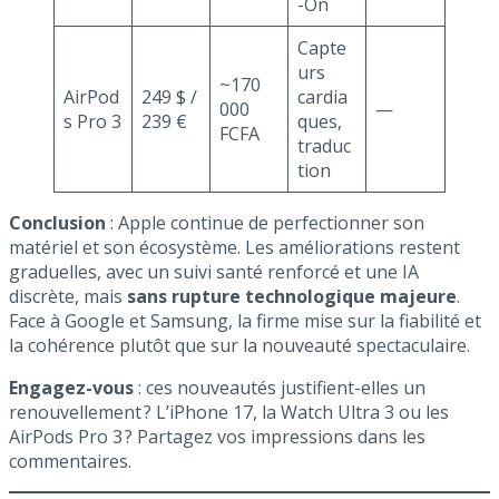
-On
Capte
urs
~170
AirPod
249 $ /
cardia
000
—
s Pro 3
239 €
ques,
FCFA
traduc
tion
Conclusion
: Apple continue de perfectionner son
matériel et son écosystème. Les améliorations restent
graduelles, avec un suivi santé renforcé et une IA
discrète, mais
sans rupture technologique majeure
.
Face à Google et Samsung, la firme mise sur la fiabilité et
la cohérence plutôt que sur la nouveauté spectaculaire.
Engagez-vous
: ces nouveautés justifient-elles un
renouvellement ? L’iPhone 17, la Watch Ultra 3 ou les
AirPods Pro 3 ? Partagez vos impressions dans les
commentaires.