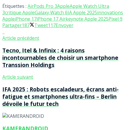
Étiquettes :
AirPods Pro 3
Apple
Apple Watch Ultra
3
critique Apple
Galaxy Watch 6
IA Apple 2025
innovations
Apple
iPhone 17
iPhone 17 Air
keynote Apple 2025
Pixel 9
Partager
187
Tweet
117
Envoyer
Article précédent
Tecno, Itel & Infinix : 4 raisons
incontournables de choisir un smartphone
Transsion Holdings
Article suivant
IFA 2025 : Robots escaladeurs, écrans anti-
fatigue et smartphones ultra-fins – Berlin
dévoile le futur tech
KAMERANDROID