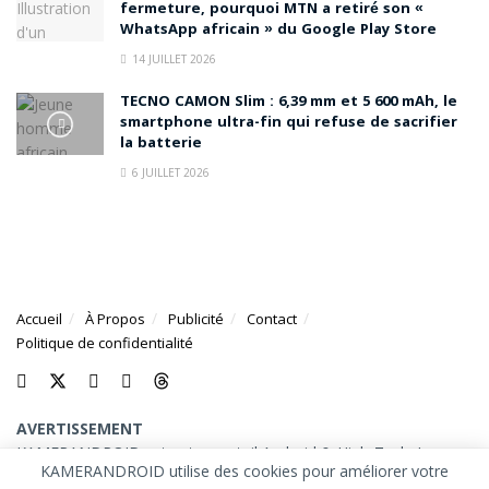
fermeture, pourquoi MTN a retiré son «
WhatsApp africain » du Google Play Store
14 JUILLET 2026
TECNO CAMON Slim : 6,39 mm et 5 600 mAh, le
smartphone ultra-fin qui refuse de sacrifier
la batterie
6 JUILLET 2026
Accueil
À Propos
Publicité
Contact
Politique de confidentialité
AVERTISSEMENT
KAMERANDROID est votre portail Android & High-Tech. Les
KAMERANDROID utilise des cookies pour améliorer votre
marques et logos mentionnés sur ce site appartiennent à leurs