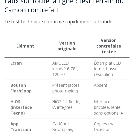
Faux sur toute la ligne : test terrain du
Camon contrefait
Le test technique confirme rapidement la fraude :
Version
Version
Élément
contrefaite
originale
testée
Écran
AMOLED
Écran plat LCD
incurvé 6,78″,
terne, basse
120 Hz
résolution
Bouton
Présent (accès
Absent
FlashSnap
photo rapide)
HiOS
HiOS 14 fluide,
Interface
(interface
IA intégrée
bricolée, lente,
Tecno)
sans options IA
App
CarlCare,
Copies mal
Transsion
Boomplay,
faites ou