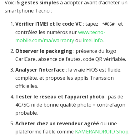
Voici
5 gestes simples
à adopter avant d’acheter un
smartphone Tecno :
Vérifier l’IMEI et le code VC
: tapez
et
*#06#
contrôlez les numéros sur
www.tecno-
mobile.com/ma/warranty
ou
imei.info
.
Observer le packaging
: présence du logo
CarlCare, absence de fautes, code QR vérifiable.
Analyser l’interface
: la vraie HiOS est fluide,
complète, et propose les applis Transsion
officielles.
Tester le réseau et l’appareil photo
: pas de
4G/5G ni de bonne qualité photo = contrefaçon
probable.
Acheter chez un revendeur agréé
ou une
plateforme fiable comme
KAMERANDROID Shop
.