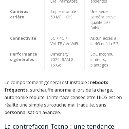
Ella, PalmStore
absentes
Caméras
Triple module
Une seule
arrière
50 MP + OIS
caméra active,
qualité très
faible
Connectivité
5G / 4G /
Aucun accès à
VoLTE / VoWiFi
la 4G ni à la 5G
Performance
Dimensity
SoC inconnu,
s générales
7020, RAM 8–
lenteurs,
16 Go
plantages
Le comportement général est instable :
reboots
fréquents
, surchauffe anormale lors de la charge,
autonomie réduite. L’interface censée être HiOS est en
réalité une simple surcouche mal traduite, sans
personnalisation avancée.
La contrefaçon Tecno : une tendance