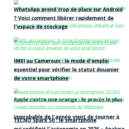
WhatsApp prend trop de place sur Android
? Voici comment libérer rapidement de
l’espace de stockage
IMEI au Cameroun : le mode d’emploi
essentiel pour vérifier le statut douanier
de votre smartphone
Apple contre une orange : le procès le plus
improbable de l’année vient de tourner à
TECNO Spark 50 : le smartphone