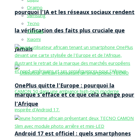
Oppo
Oraimo
pourquoi l’IA et les réseaux sociaux rendent
Samsung
Tecno
la vérification des faits plus cruciale que
Toshiba
Xiaomi
jamais
OnePlus quitte l’Europe : pourquoi la
marque s’efface et ce que cela change pour
l’Afrique
Android 17 est officiel : quels smartphones