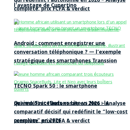
qui redéfinit l’autonomie en 2026 – Analyse
l’avantage de Cupertino
complète, prix FCFA & verdict
Android : comment enregistrer une
conversation téléphonique ? — l’exemple
stratégique des smartphones Transsion
TECNO Spark 50 : le smartphone
Oraimo SpaceBuds vs Lite vs Neo : le
qui redéfinit l’autonomie en 2026 – Analyse
comparatif décisif qui redéfinit le “low-cost
premium” en 2026
complète, prix FCFA & verdict