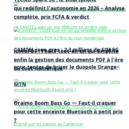
TECNO Spark 50 : le smartphone
qui redéfinit l’autonomie en 2026 – Analyse
complète, prix FCFA & verdict
CAMTEL joue gros : 2,3 millions de SIM 5G
iLovePDF : l’outil tout-en-un qui simplifie
enfin la gestion des documents PDF à l’ère
pour tenter de briser le duopole Orange–
du tout-numérique
MTN
Oraimo Boom Bass Go — Faut-il craquer
pour cette enceinte Bluetooth à petit prix
?