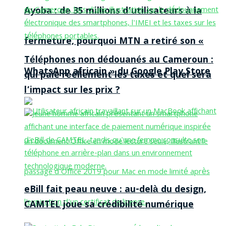
Ayoba : de 35 millions d’utilisateurs à la
fermeture, pourquoi MTN a retiré son «
Téléphones non dédouanés au Cameroun :
WhatsApp africain » du Google Play Store
qui paie réellement les taxes et quel sera
l’impact sur les prix ?
eBill fait peau neuve : au-delà du design,
CAMTEL joue sa crédibilité numérique