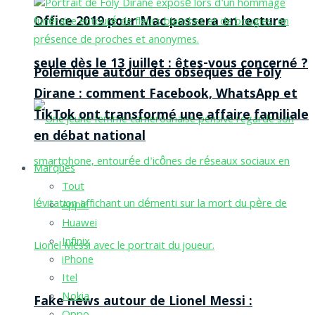
Office 2019 pour Mac passera en lecture
seule dès le 13 juillet : êtes-vous concerné ?
Polémique autour des obsèques de Foly
Dirane : comment Facebook, WhatsApp et
TikTok ont transformé une affaire familiale
en débat national
Marques
Tout
Apple
Huawei
Infinix
iPhone
Itel
Nokia
Fake news autour de Lionel Messi :