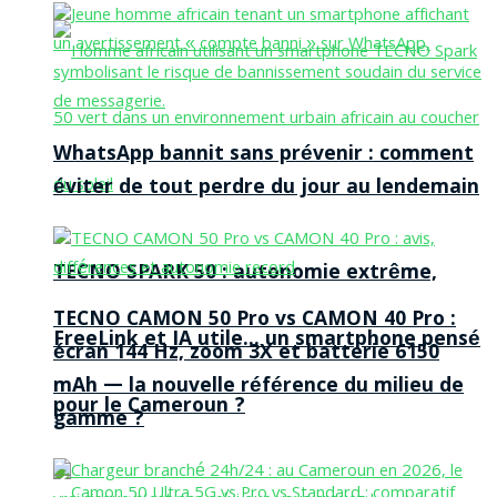
WhatsApp bannit sans prévenir : comment
éviter de tout perdre du jour au lendemain
TECNO SPARK 50 : autonomie extrême,
TECNO CAMON 50 Pro vs CAMON 40 Pro :
FreeLink et IA utile… un smartphone pensé
écran 144 Hz, zoom 3X et batterie 6150
mAh — la nouvelle référence du milieu de
pour le Cameroun ?
gamme ?