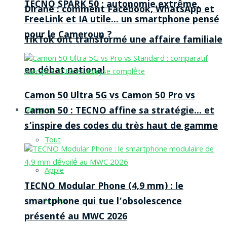
TECNO SPARK 50 : autonomie extrême,
Dirane : comment Facebook, WhatsApp et
FreeLink et IA utile… un smartphone pensé
pour le Cameroun ?
TikTok ont transformé une affaire familiale
en débat national
Camon 50 Ultra 5G vs Camon 50 Pro vs
Camon 50 : TECNO affine sa stratégie… et
Marques
s’inspire des codes du très haut de gamme
Tout
Apple
TECNO Modular Phone (4,9 mm) : le
smartphone qui tue l’obsolescence
Huawei
présenté au MWC 2026