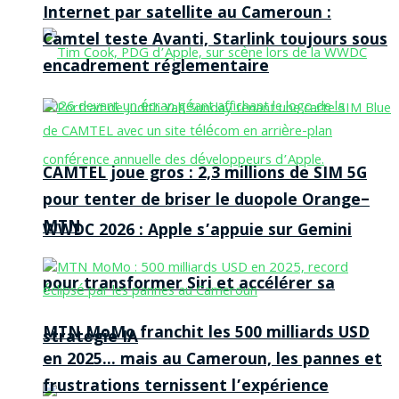
Internet par satellite au Cameroun :
Camtel teste Avanti, Starlink toujours sous
encadrement réglementaire
CAMTEL joue gros : 2,3 millions de SIM 5G
pour tenter de briser le duopole Orange–
MTN
WWDC 2026 : Apple s’appuie sur Gemini
pour transformer Siri et accélérer sa
MTN MoMo franchit les 500 milliards USD
stratégie IA
en 2025… mais au Cameroun, les pannes et
frustrations ternissent l’expérience