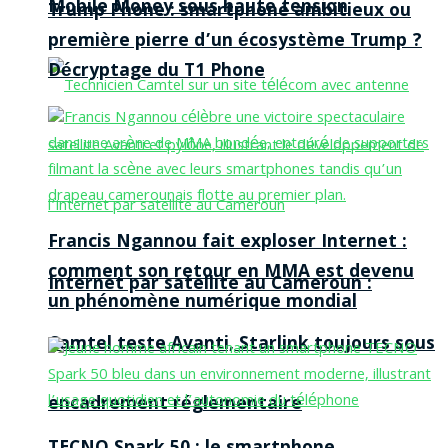
Mobile Money sous haute tension
Trump Phone : smartphone ambitieux ou
première pierre d’un écosystème Trump ?
Décryptage du T1 Phone
Francis Ngannou fait exploser Internet :
comment son retour en MMA est devenu
Internet par satellite au Cameroun :
un phénomène numérique mondial
Camtel teste Avanti, Starlink toujours sous
encadrement réglementaire