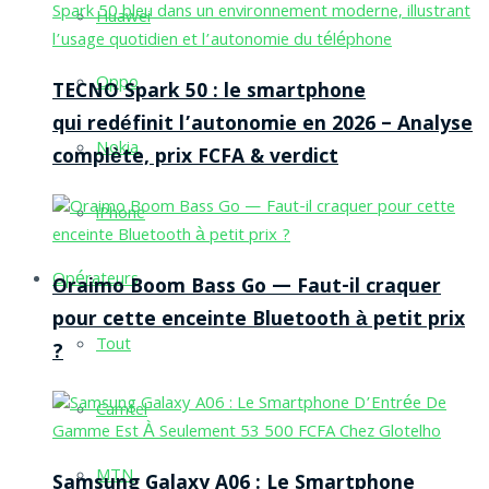
Huawei
Oppo
TECNO Spark 50 : le smartphone
qui redéfinit l’autonomie en 2026 – Analyse
Nokia
complète, prix FCFA & verdict
iPhone
Opérateurs
Oraimo Boom Bass Go — Faut-il craquer
pour cette enceinte Bluetooth à petit prix
Tout
?
Camtel
MTN
Samsung Galaxy A06 : Le Smartphone