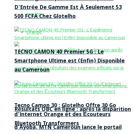
D’Entrée De Gamme Est À Seulement 53
Nexttel
500 FCFA Chez Glotelho
Orange
TECNO CAMON 40 Premier 5G : Le
Smartphone Ultime est (Enfin) Disponible
au Cameroun
Tecno Camon 30 : Glotelho Offre 30 Go
Résultats OBC en ligne : après la disparition
d’Internet Orange et des Écouteurs
Bluetooth Transformers
d’Ayoba, MTN Cameroun lance le portail