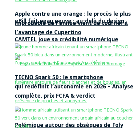
Apple contre une orange : le procès le plus
eBill fait peau neuve : au-delà du design,
improbable de l’année vient de tourner à
l’avantage de Cupertino
CAMTEL joue sa crédibilité numérique
TECNO Spark 50 : le smartphone
qui redéfinit l’autonomie en 2026 – Analyse
complète, prix FCFA & verdict
Polémique autour des obsèques de Foly