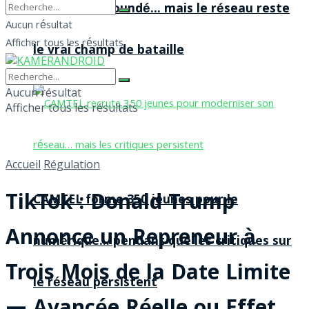
agences à Yaoundé… mais le réseau reste
Aucun résultat
Afficher tous les résultats
le vrai champ de bataille
Aucun résultat
Afficher tous les résultats
Accueil
Régulation
TikTok : Donald Trump
CAMTEL forme 350 jeunes pour le
Annonce un Repreneur à
numérique… pendant que les critiques sur
Trois Mois de la Date Limite
le réseau persistent