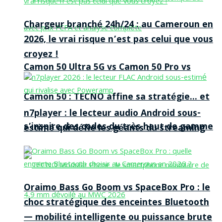
Chargeur branché 24h/24 : au Cameroun en
2026, le vrai risque n’est pas celui que vous
croyez !
Camon 50 Ultra 5G vs Camon 50 Pro vs
Camon 50 : TECNO affine sa stratégie… et
n7player : le lecteur audio Android sous-
s’inspire des codes du très haut de gamme
estimé qui défie les géants du streaming
Oraimo Bass Go Boom vs SpaceBox Pro : le
choc stratégique des enceintes Bluetooth
— mobilité intelligente ou puissance brute