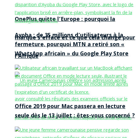
OnePlus quitte l’Europe : pourquoi la
Ayoba : de 35 millions d’utilisateurs à la
marque s’efface et ce que cela change pour
fermeture, pourquoi MTN a retiré son «
WhatsApp africain » du Google Play Store
l’Afrique
Office 2019 pour Mac passera en lecture
seule dès le 13 juillet : êtes-vous concerné ?