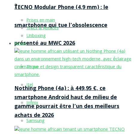
?
TECNO Modular Phone (4,9 mm) : le
Prises en main
smartphone qui tue l’obsolescence
Trucs & Astuces
Unboxing
présenté au MWC 2026
Revue
Tecno
Itel
Nothing Phone (4a) : à 449,95 €, ce
smartphone Android haut de milieu de
Infinix
gamme pourrait être l’un des meilleurs
achats de 2026
Samsung