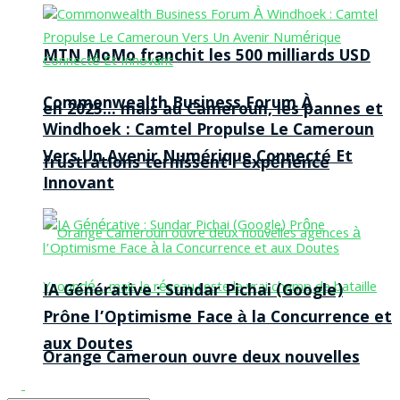
MTN MoMo franchit les 500 milliards USD
Commonwealth Business Forum À
en 2025… mais au Cameroun, les pannes et
Windhoek : Camtel Propulse Le Cameroun
Vers Un Avenir Numérique Connecté Et
frustrations ternissent l’expérience
Innovant
IA Générative : Sundar Pichai (Google)
Prône l’Optimisme Face à la Concurrence et
aux Doutes
Orange Cameroun ouvre deux nouvelles