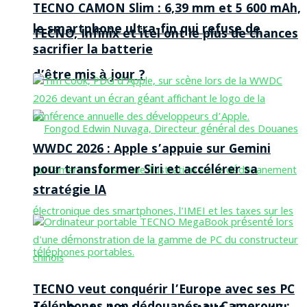
TECNO CAMON Slim : 6,39 mm et 5 600 mAh,
le smartphone ultra-fin qui refuse de
TECNO, Infinix et itel ont le plus de chances
sacrifier la batterie
d’être mis à jour ?
WWDC 2026 : Apple s’appuie sur Gemini
pour transformer Siri et accélérer sa
stratégie IA
TECNO veut conquérir l’Europe avec ses PC