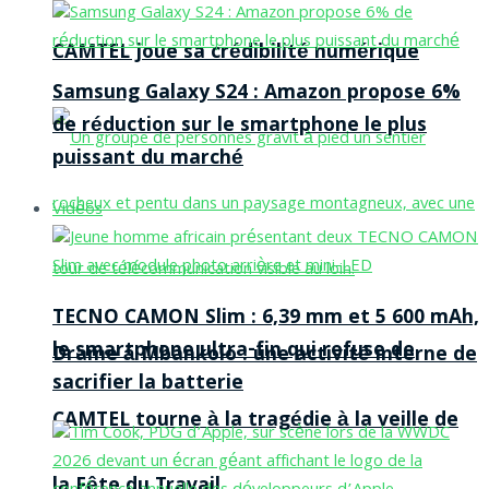
CAMTEL joue sa crédibilité numérique
Samsung Galaxy S24 : Amazon propose 6%
de réduction sur le smartphone le plus
puissant du marché
Vidéos
TECNO CAMON Slim : 6,39 mm et 5 600 mAh,
le smartphone ultra-fin qui refuse de
Drame à Mbankolo : une activité interne de
sacrifier la batterie
CAMTEL tourne à la tragédie à la veille de
la Fête du Travail