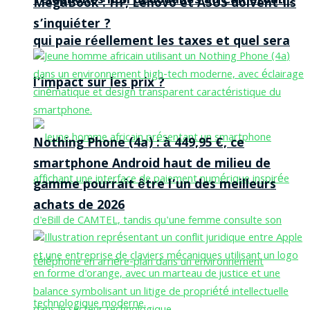
Téléphones non dédouanés au Cameroun :
MegaBook : HP, Lenovo et ASUS doivent-ils
s’inquiéter ?
qui paie réellement les taxes et quel sera
l’impact sur les prix ?
Nothing Phone (4a) : à 449,95 €, ce
smartphone Android haut de milieu de
gamme pourrait être l’un des meilleurs
achats de 2026