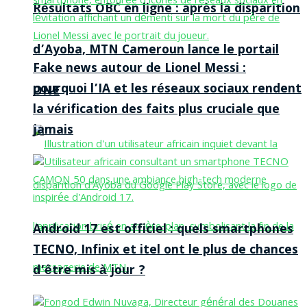
Résultats OBC en ligne : après la disparition
d’Ayoba, MTN Cameroun lance le portail
Fake news autour de Lionel Messi :
pourquoi l’IA et les réseaux sociaux rendent
ONE
la vérification des faits plus cruciale que
jamais
Android 17 est officiel : quels smartphones
TECNO, Infinix et itel ont le plus de chances
d’être mis à jour ?