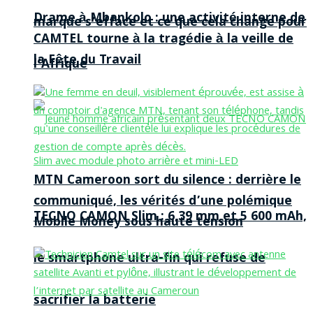
Drame à Mbankolo : une activité interne de
marque s’efface et ce que cela change pour
CAMTEL tourne à la tragédie à la veille de
la Fête du Travail
l’Afrique
MTN Cameroon sort du silence : derrière le
communiqué, les vérités d’une polémique
TECNO CAMON Slim : 6,39 mm et 5 600 mAh,
Mobile Money sous haute tension
le smartphone ultra-fin qui refuse de
sacrifier la batterie