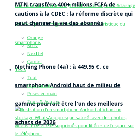
MTN transfère 400+ millions FCFA de
cautions à la CDEC : la réforme discrète qui
peut changer la vie des abonnés
Orange
MTN
Nexttel
Camtel
Nothing Phone (4a) : à 449,95 €, ce
Tests
Tout
smartphone Android haut de milieu de
Comparatifs
Prises en main
Trucs & Astuces
gamme pourrait être l’un des meilleurs
achats de 2026