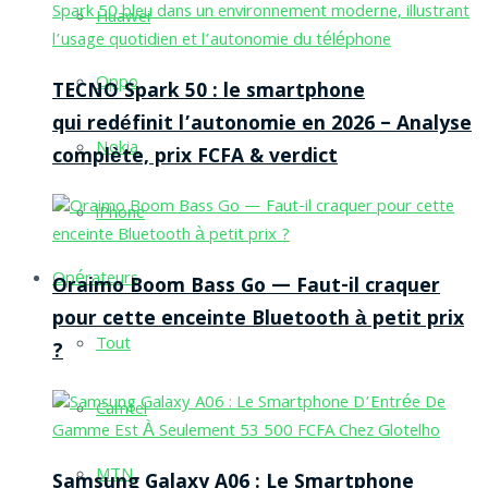
Huawei
Oppo
TECNO Spark 50 : le smartphone
qui redéfinit l’autonomie en 2026 – Analyse
Nokia
complète, prix FCFA & verdict
iPhone
Opérateurs
Oraimo Boom Bass Go — Faut-il craquer
pour cette enceinte Bluetooth à petit prix
Tout
?
Camtel
MTN
Samsung Galaxy A06 : Le Smartphone