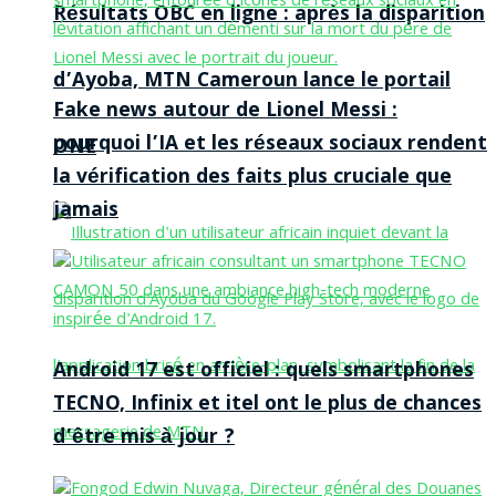
Résultats OBC en ligne : après la disparition
d’Ayoba, MTN Cameroun lance le portail
Fake news autour de Lionel Messi :
pourquoi l’IA et les réseaux sociaux rendent
ONE
la vérification des faits plus cruciale que
jamais
Android 17 est officiel : quels smartphones
TECNO, Infinix et itel ont le plus de chances
d’être mis à jour ?