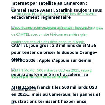
Internet par satellite au Cameroun :
Camtel teste Avanti, Starlink toujours sous
encadrement réglementaire
CAMTEL joue gros : 2,3 millions de SIM 5G
pour tenter de briser le duopole Orange–
MTN
WWDC 2026 : Apple s’appuie sur Gemini
pour transformer Siri et accélérer sa
MTN MoMo franchit les 500 milliards USD
stratégie IA
en 2025… mais au Cameroun, les pannes et
frustrations ternissent l’expérience