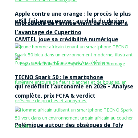
Apple contre une orange : le procès le plus
eBill fait peau neuve : au-delà du design,
improbable de l’année vient de tourner à
l’avantage de Cupertino
CAMTEL joue sa crédibilité numérique
TECNO Spark 50 : le smartphone
qui redéfinit l’autonomie en 2026 – Analyse
complète, prix FCFA & verdict
Polémique autour des obsèques de Foly