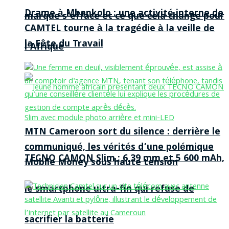
Drame à Mbankolo : une activité interne de
marque s’efface et ce que cela change pour
CAMTEL tourne à la tragédie à la veille de
la Fête du Travail
l’Afrique
MTN Cameroon sort du silence : derrière le
communiqué, les vérités d’une polémique
TECNO CAMON Slim : 6,39 mm et 5 600 mAh,
Mobile Money sous haute tension
le smartphone ultra-fin qui refuse de
sacrifier la batterie