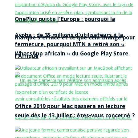
OnePlus quitte l’Europe : pourquoi la
Ayoba : de 35 millions d’utilisateurs à la
marque s’efface et ce que cela change pour
fermeture, pourquoi MTN a retiré son «
WhatsApp africain » du Google Play Store
l’Afrique
Office 2019 pour Mac passera en lecture
seule dès le 13 juillet : êtes-vous concerné ?