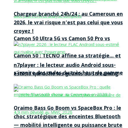
Chargeur branché 24h/24 : au Cameroun en
2026, le vrai risque n’est pas celui que vous
croyez !
Camon 50 Ultra 5G vs Camon 50 Pro vs
Camon 50 : TECNO affine sa stratégie… et
n7player : le lecteur audio Android sous-
s’inspire des codes du très haut de gamme
estimé qui défie les géants du streaming
Oraimo Bass Go Boom vs SpaceBox Pro : le
choc stratégique des enceintes Bluetooth
— mobilité intelligente ou puissance brute