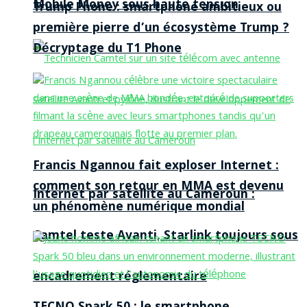
Mobile Money sous haute tension
Trump Phone : smartphone ambitieux ou
première pierre d’un écosystème Trump ?
Décryptage du T1 Phone
Francis Ngannou fait exploser Internet :
comment son retour en MMA est devenu
Internet par satellite au Cameroun :
un phénomène numérique mondial
Camtel teste Avanti, Starlink toujours sous
encadrement réglementaire