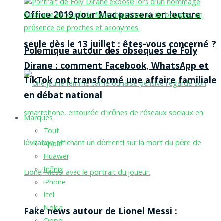
Office 2019 pour Mac passera en lecture
seule dès le 13 juillet : êtes-vous concerné ?
Polémique autour des obsèques de Foly
Dirane : comment Facebook, WhatsApp et
TikTok ont transformé une affaire familiale
en débat national
Marques
Tout
Apple
Huawei
Infinix
iPhone
Itel
Nokia
Fake news autour de Lionel Messi :