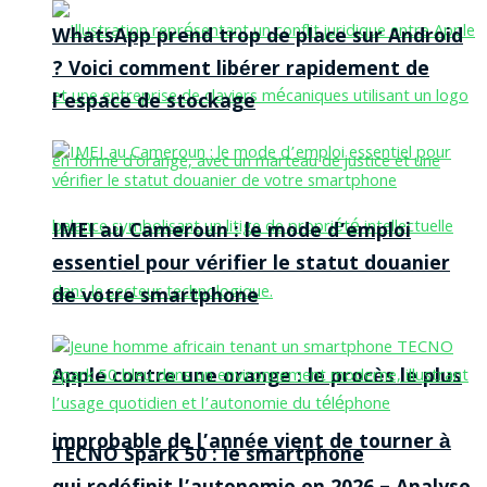
WhatsApp prend trop de place sur Android
? Voici comment libérer rapidement de
l’espace de stockage
IMEI au Cameroun : le mode d’emploi
essentiel pour vérifier le statut douanier
de votre smartphone
Apple contre une orange : le procès le plus
improbable de l’année vient de tourner à
TECNO Spark 50 : le smartphone