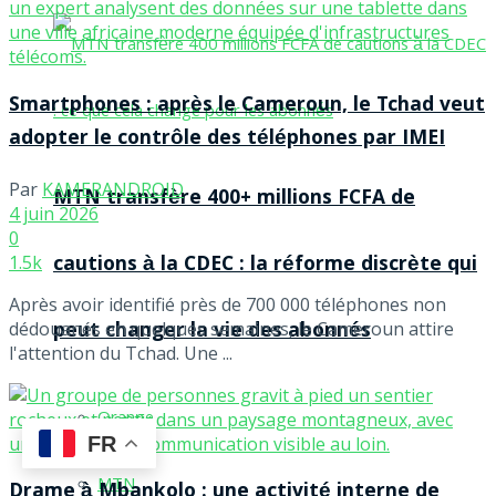
Smartphones : après le Cameroun, le Tchad veut
adopter le contrôle des téléphones par IMEI
Par
KAMERANDROID
MTN transfère 400+ millions FCFA de
4 juin 2026
0
cautions à la CDEC : la réforme discrète qui
1.5k
Après avoir identifié près de 700 000 téléphones non
peut changer la vie des abonnés
dédouanés en quelques semaines, le Cameroun attire
l'attention du Tchad. Une ...
Orange
FR
MTN
Drame à Mbankolo : une activité interne de