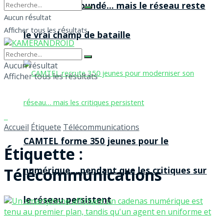
agences à Yaoundé… mais le réseau reste
Aucun résultat
Afficher tous les résultats
le vrai champ de bataille
Aucun résultat
Afficher tous les résultats
Accueil
Étiquete
Télécommunications
CAMTEL forme 350 jeunes pour le
Étiquette :
Télécommunications
numérique… pendant que les critiques sur
le réseau persistent