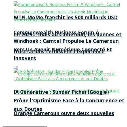
MTN MoMo franchit les 500 milliards USD
Commonwealth Business Forum À
en 2025… mais au Cameroun, les pannes et
Windhoek : Camtel Propulse Le Cameroun
Vers Un Avenir Numérique Connecté Et
frustrations ternissent l’expérience
Innovant
IA Générative : Sundar Pichai (Google)
Prône l’Optimisme Face à la Concurrence et
aux Doutes
Orange Cameroun ouvre deux nouvelles