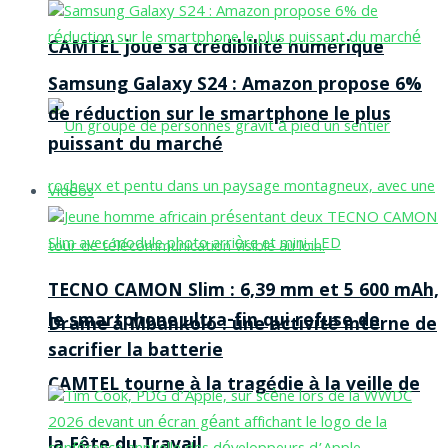
CAMTEL joue sa crédibilité numérique
Samsung Galaxy S24 : Amazon propose 6%
de réduction sur le smartphone le plus
puissant du marché
Vidéos
TECNO CAMON Slim : 6,39 mm et 5 600 mAh,
le smartphone ultra-fin qui refuse de
Drame à Mbankolo : une activité interne de
sacrifier la batterie
CAMTEL tourne à la tragédie à la veille de
la Fête du Travail