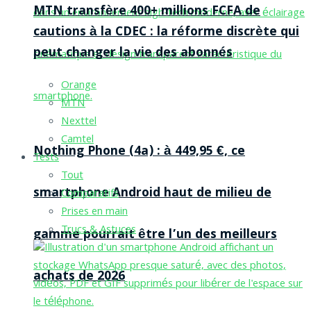
MTN transfère 400+ millions FCFA de
cautions à la CDEC : la réforme discrète qui
peut changer la vie des abonnés
Orange
MTN
Nexttel
Camtel
Nothing Phone (4a) : à 449,95 €, ce
Tests
Tout
smartphone Android haut de milieu de
Comparatifs
Prises en main
Trucs & Astuces
gamme pourrait être l’un des meilleurs
achats de 2026