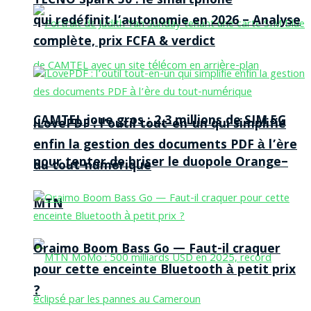
TECNO Spark 50 : le smartphone
qui redéfinit l’autonomie en 2026 – Analyse
complète, prix FCFA & verdict
CAMTEL joue gros : 2,3 millions de SIM 5G
iLovePDF : l’outil tout-en-un qui simplifie
enfin la gestion des documents PDF à l’ère
pour tenter de briser le duopole Orange–
du tout-numérique
MTN
Oraimo Boom Bass Go — Faut-il craquer
pour cette enceinte Bluetooth à petit prix
?