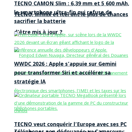
TECNO CAMON Slim : 6,39 mm et 5 600 mAh,
le smartphone ultra-fin qui refuse de
TECNO, Infinix et itel ont le plus de chances
sacrifier la batterie
d’être mis à jour ?
WWDC 2026 : Apple s’appuie sur Gemini
pour transformer Siri et accélérer sa
stratégie IA
TECNO veut conquérir l’Europe avec ses PC