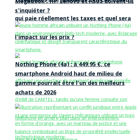
Téléphones non dédouanés au Cameroun :
MegaBook : HP, Lenovo et ASUS doivent-ils
s’inquiéter ?
qui paie réellement les taxes et quel sera
l’impact sur les prix ?
Nothing Phone (4a) : à 449,95 €, ce
smartphone Android haut de milieu de
gamme pourrait être l’un des meilleurs
achats de 2026