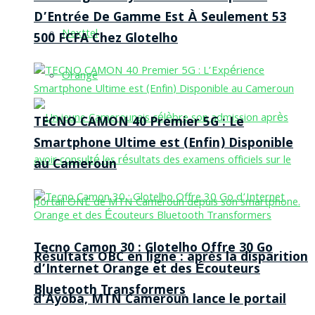
D’Entrée De Gamme Est À Seulement 53
Nexttel
500 FCFA Chez Glotelho
Orange
TECNO CAMON 40 Premier 5G : Le
Smartphone Ultime est (Enfin) Disponible
au Cameroun
Tecno Camon 30 : Glotelho Offre 30 Go
Résultats OBC en ligne : après la disparition
d’Internet Orange et des Écouteurs
Bluetooth Transformers
d’Ayoba, MTN Cameroun lance le portail