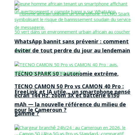
WhatsApp bannit sans prévenir : comment
éviter de tout perdre du jour au lendemain
TECNO SPARK 50 : autonomie extrême,
TECNO CAMON 50 Pro vs CAMON 40 Pro :
FreeLink et IA utile… un smartphone pensé
écran 144 Hz, zoom 3X et batterie 6150
mAh — la nouvelle référence du milieu de
pour le Cameroun ?
gamme ?