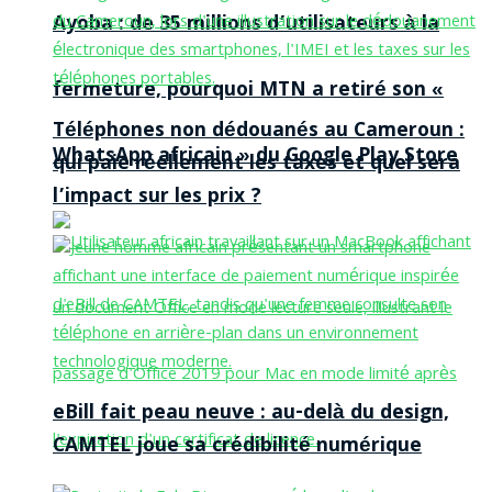
Ayoba : de 35 millions d’utilisateurs à la
fermeture, pourquoi MTN a retiré son «
Téléphones non dédouanés au Cameroun :
WhatsApp africain » du Google Play Store
qui paie réellement les taxes et quel sera
l’impact sur les prix ?
eBill fait peau neuve : au-delà du design,
CAMTEL joue sa crédibilité numérique