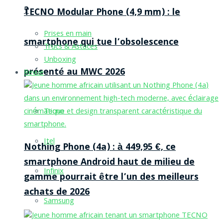
?
TECNO Modular Phone (4,9 mm) : le
Prises en main
smartphone qui tue l’obsolescence
Trucs & Astuces
Unboxing
présenté au MWC 2026
Revue
Tecno
Itel
Nothing Phone (4a) : à 449,95 €, ce
smartphone Android haut de milieu de
Infinix
gamme pourrait être l’un des meilleurs
achats de 2026
Samsung