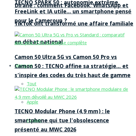
TECNO SPARK 50 : autonomie extrême,
Dirane : comment Facebook, WhatsApp et
FreeLink et IA utile… un smartphone pensé
pour le Cameroun ?
TikTok ont transformé une affaire familiale
en débat national
Camon 50 Ultra 5G vs Camon 50 Pro vs
Camon 50 : TECNO affine sa stratégie… et
Marques
s’inspire des codes du très haut de gamme
Tout
Apple
TECNO Modular Phone (4,9 mm) : le
smartphone qui tue l’obsolescence
Huawei
présenté au MWC 2026