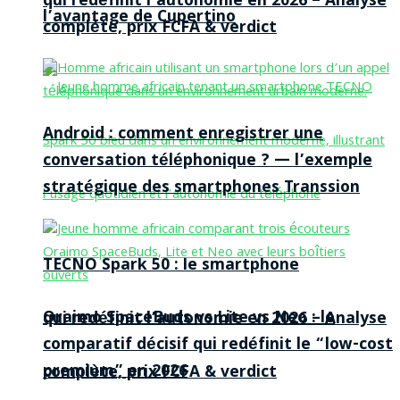
qui redéfinit l’autonomie en 2026 – Analyse
l’avantage de Cupertino
complète, prix FCFA & verdict
Android : comment enregistrer une
conversation téléphonique ? — l’exemple
stratégique des smartphones Transsion
TECNO Spark 50 : le smartphone
Oraimo SpaceBuds vs Lite vs Neo : le
qui redéfinit l’autonomie en 2026 – Analyse
comparatif décisif qui redéfinit le “low-cost
premium” en 2026
complète, prix FCFA & verdict