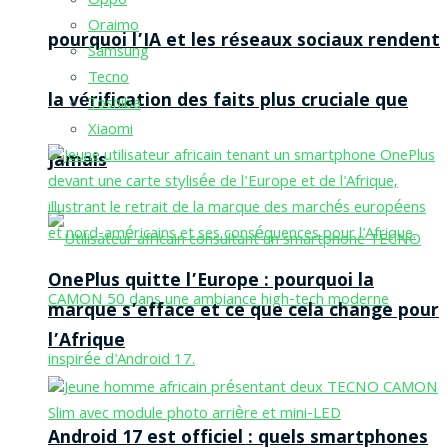
Oppo
Oraimo
pourquoi l’IA et les réseaux sociaux rendent
Samsung
Tecno
la vérification des faits plus cruciale que
Toshiba
Xiaomi
jamais
OnePlus quitte l’Europe : pourquoi la
marque s’efface et ce que cela change pour
l’Afrique
Android 17 est officiel : quels smartphones