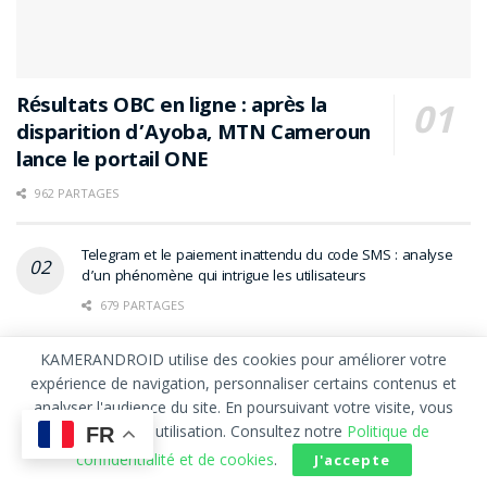
Résultats OBC en ligne : après la
disparition d’Ayoba, MTN Cameroun
lance le portail ONE
962 PARTAGES
Telegram et le paiement inattendu du code SMS : analyse
d’un phénomène qui intrigue les utilisateurs
679 PARTAGES
Ayoba : de 35 millions d’utilisateurs à la fermeture, pourquoi
KAMERANDROID utilise des cookies pour améliorer votre
MTN a retiré son « WhatsApp africain » du Google Play
expérience de navigation, personnaliser certains contenus et
Store
analyser l'audience du site. En poursuivant votre visite, vous
626 PARTAGES
acceptez leur utilisation. Consultez notre
Politique de
FR
confidentialité et de cookies
.
J'accepte
Sextapes à l’ère du smartphone : l’intimité en péril dans un
continent hyperconnecté