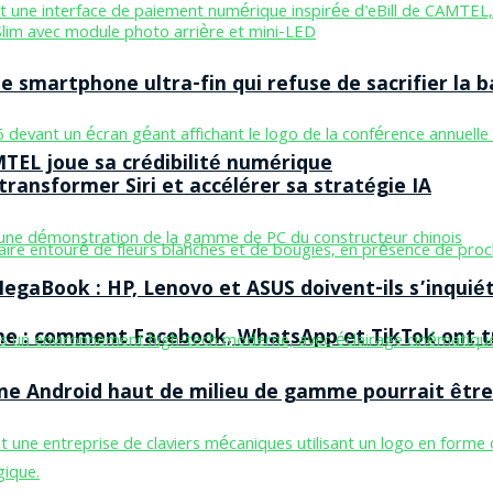
smartphone ultra-fin qui refuse de sacrifier la b
MTEL joue sa crédibilité numérique
ransformer Siri et accélérer sa stratégie IA
egaBook : HP, Lenovo et ASUS doivent-ils s’inquiét
ne : comment Facebook, WhatsApp et TikTok ont tr
one Android haut de milieu de gamme pourrait être 