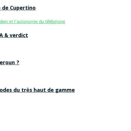
e de Cupertino
A & verdict
eroun ?
 codes du très haut de gamme