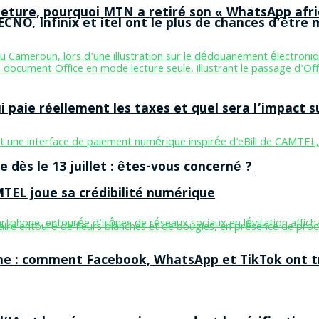
ermeture, pourquoi MTN a retiré son « WhatsApp afri
CNO, Infinix et itel ont le plus de chances d’être m
aie réellement les taxes et quel sera l’impact sur
 dès le 13 juillet : êtes-vous concerné ?
MTEL joue sa crédibilité numérique
ne : comment Facebook, WhatsApp et TikTok ont tr