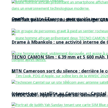
OnePlus quitte l’Europe : pourquoi la marque
eBill fait peau neuve : au-delà du design, CA
Drame à Mbankolo : une activité interne de C
TECNO CAMON Slim : 6,39 mm et 5 600 mAh, le 
MTN Cameroon sort du silence : derrière le
Internet par satellite au Cameroun : Camtel
WWDC 2026 : Apple s’appuie sur Gemini pour t