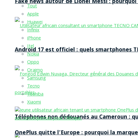
Fake news autour de Lionel Messi : pourquoi l
Tout
Apple
Huawei
Infinix
iPhone
Itel
Android 17 est officiel : quels smartphones TE
Nokia
Oppo
Oraimo
Samsung
Tecno
Toshiba
Xiaomi
Téléphones non dédouanés au Cameroun : qui p
OnePlus quitte l’Europe : pourquoi la marque