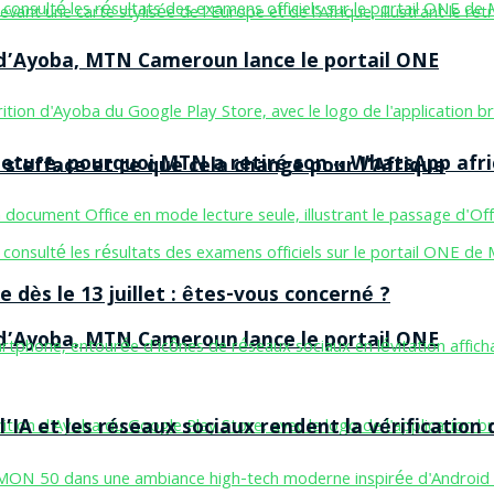
n d’Ayoba, MTN Cameroun lance le portail ONE
ermeture, pourquoi MTN a retiré son « WhatsApp afri
 s’efface et ce que cela change pour l’Afrique
 dès le 13 juillet : êtes-vous concerné ?
n d’Ayoba, MTN Cameroun lance le portail ONE
’IA et les réseaux sociaux rendent la vérification 