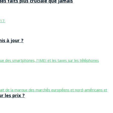
des faits plus cruciale que jamais
is à jour ?
 les prix ?