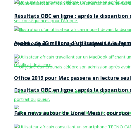
Résultats OBC en ligne : après la disparitio
Ayoba : de 35 millions d’utilisateurs à la f
OnePlus quitte l’Europe : pourquoi la marque
Office 2019 pour Mac passera en lecture seule
Résultats OBC en ligne : après la disparitio
Fake news autour de Lionel Messi : pourquoi l