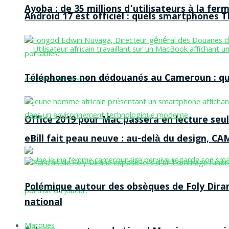
Ayoba : de 35 millions d’utilisateurs à la f
Android 17 est officiel : quels smartphones TE
Téléphones non dédouanés au Cameroun : qui p
Office 2019 pour Mac passera en lecture seule
eBill fait peau neuve : au-delà du design, CA
Polémique autour des obsèques de Foly Dira
national
Marques