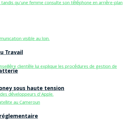
u Travail
atterie
Money sous haute tension
 réglementaire