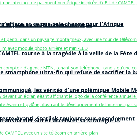
 s’efface et ce que cela change pour l’Afrique
MTEL joue sa crédibilité numérique
AMTEL tourne à la tragédie à la veille de la Fête d
smartphone ultra-fin qui refuse de sacrifier la b
 communiqué, les vérités d’une polémique Mobile 
 teste Avanti, Starlink toujours sous encadrement
ransformer Siri et accélérer sa stratégie IA