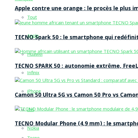
Apple contre une orange : le procès le plus 
Tout
Apple
TECNO Spark 50 : le smartphone qui redéfinit
Huawei
TECNO SPARK 50 : autonomie extrême, FreeLi
Infinix
iPhone
Camon 50 Ultra 5G vs Camon 50 Pro vs Camon 
Itel
TECNO Modular Phone (4,9 mm) : le smartpho
Nokia