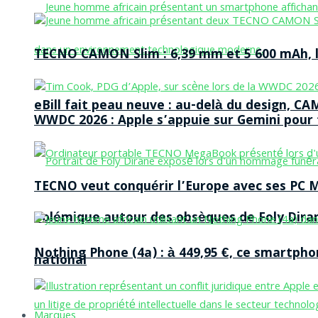
TECNO CAMON Slim : 6,39 mm et 5 600 mAh, le 
eBill fait peau neuve : au-delà du design, CA
WWDC 2026 : Apple s’appuie sur Gemini pour t
TECNO veut conquérir l’Europe avec ses PC M
Polémique autour des obsèques de Foly Dira
Nothing Phone (4a) : à 449,95 €, ce smartph
national
Marques