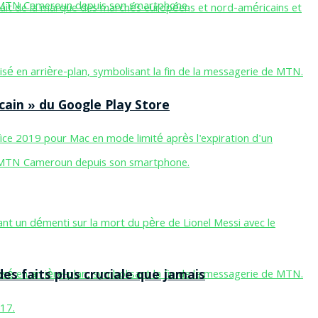
cain » du Google Play Store
des faits plus cruciale que jamais