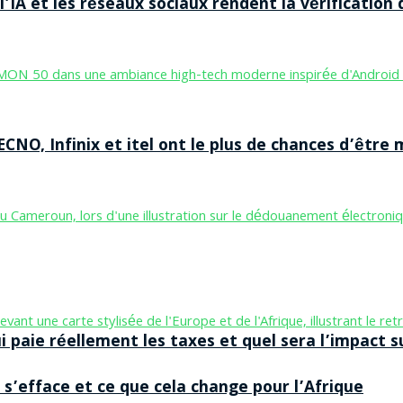
’IA et les réseaux sociaux rendent la vérification 
CNO, Infinix et itel ont le plus de chances d’être m
aie réellement les taxes et quel sera l’impact sur
 s’efface et ce que cela change pour l’Afrique