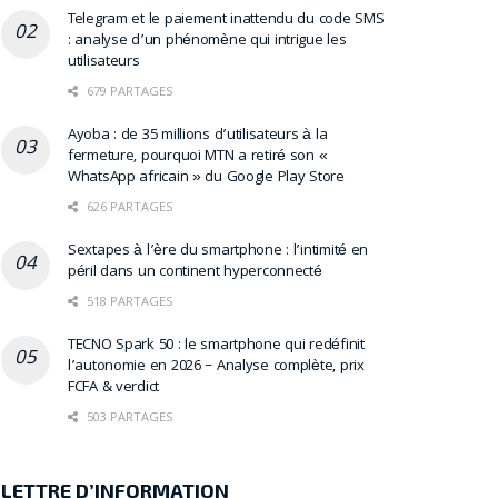
Telegram et le paiement inattendu du code SMS
: analyse d’un phénomène qui intrigue les
utilisateurs
679 PARTAGES
Ayoba : de 35 millions d’utilisateurs à la
fermeture, pourquoi MTN a retiré son «
WhatsApp africain » du Google Play Store
626 PARTAGES
Sextapes à l’ère du smartphone : l’intimité en
péril dans un continent hyperconnecté
518 PARTAGES
TECNO Spark 50 : le smartphone qui redéfinit
l’autonomie en 2026 – Analyse complète, prix
FCFA & verdict
503 PARTAGES
LETTRE D’INFORMATION