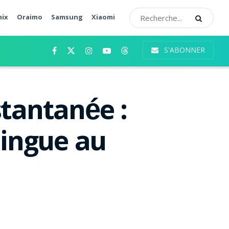
nix
Oraimo
Samsung
Xiaomi
S'ABONNER
tantanée :
lingue au