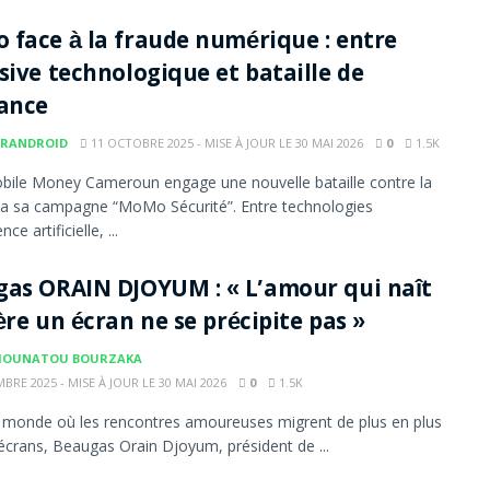
face à la fraude numérique : entre
sive technologique et bataille de
ance
RANDROID
11 OCTOBRE 2025 - MISE À JOUR LE 30 MAI 2026
0
1.5K
ile Money Cameroun engage une nouvelle bataille contre la
ia sa campagne “MoMo Sécurité”. Entre technologies
ence artificielle, ...
as ORAIN DJOYUM : « L’amour qui naît
ère un écran ne se précipite pas »
MOUNATOU BOURZAKA
BRE 2025 - MISE À JOUR LE 30 MAI 2026
0
1.5K
monde où les rencontres amoureuses migrent de plus en plus
 écrans, Beaugas Orain Djoyum, président de ...