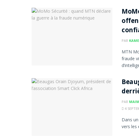
MoMo 
offen
confi
PAR
KAME
MTN Mob
fraude v
d’intellig
Beaug
derri
PAR
MAI
4 SEPTEM
Dans un 
vers les