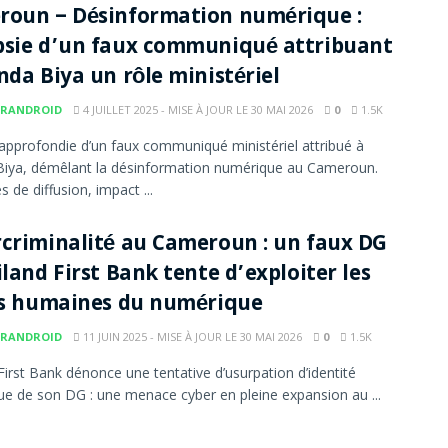
roun – Désinformation numérique :
psie d’un faux communiqué attribuant
nda Biya un rôle ministériel
RANDROID
4 JUILLET 2025 - MISE À JOUR LE 30 MAI 2026
0
1.5K
approfondie d’un faux communiqué ministériel attribué à
iya, démêlant la désinformation numérique au Cameroun.
s de diffusion, impact ...
criminalité au Cameroun : un faux DG
iland First Bank tente d’exploiter les
es humaines du numérique
RANDROID
11 JUIN 2025 - MISE À JOUR LE 30 MAI 2026
0
1.5K
 First Bank dénonce une tentative d’usurpation d’identité
e de son DG : une menace cyber en pleine expansion au ...