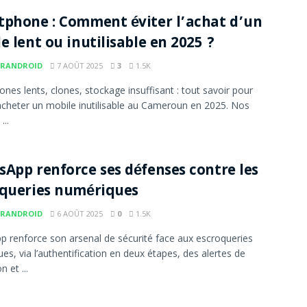
phone : Comment éviter l’achat d’un
e lent ou inutilisable en 2025 ?
RANDROID
7 AOÛT 2025
3
1.5K
nes lents, clones, stockage insuffisant : tout savoir pour
’acheter un mobile inutilisable au Cameroun en 2025. Nos
...
App renforce ses défenses contre les
oqueries numériques
RANDROID
6 AOÛT 2025
0
1.5K
 renforce son arsenal de sécurité face aux escroqueries
es, via l’authentification en deux étapes, des alertes de
 et ...