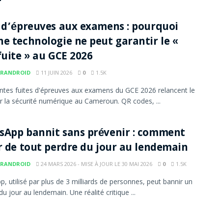
 d’épreuves aux examens : pourquoi
e technologie ne peut garantir le «
fuite » au GCE 2026
RANDROID
11 JUIN 2026
0
1.5K
ntes fuites d'épreuves aux examens du GCE 2026 relancent le
r la sécurité numérique au Cameroun. QR codes, ...
App bannit sans prévenir : comment
r de tout perdre du jour au lendemain
RANDROID
24 MARS 2026 - MISE À JOUR LE 30 MAI 2026
0
1.5K
, utilisé par plus de 3 milliards de personnes, peut bannir un
u jour au lendemain. Une réalité critique ...