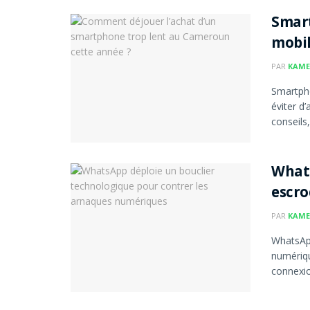
Smart
mobil
PAR
KAME
Smartpho
éviter d
conseils, 
Whats
escr
PAR
KAME
WhatsApp
numériqu
connexion