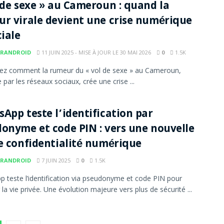
 de sexe » au Cameroun : quand la
r virale devient une crise numérique
ciale
RANDROID
11 JUIN 2025 - MISE À JOUR LE 30 MAI 2026
0
1.5K
ez comment la rumeur du « vol de sexe » au Cameroun,
 par les réseaux sociaux, crée une crise ...
App teste l’identification par
onyme et code PIN : vers une nouvelle
e confidentialité numérique
RANDROID
7 JUIN 2025
0
1.5K
 teste l’identification via pseudonyme et code PIN pour
la vie privée. Une évolution majeure vers plus de sécurité ...