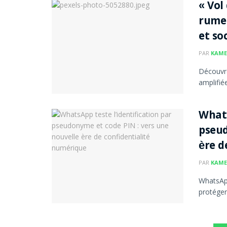
« Vol
rumeu
et so
PAR
KAME
Découvr
amplifiée
Whats
pseud
ère d
PAR
KAME
WhatsApp
protéger 