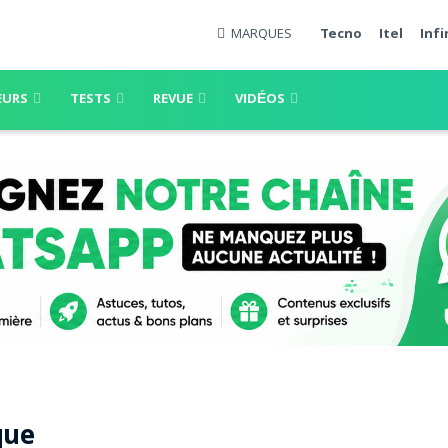
MARQUES
Tecno
Itel
Infi
EURS
TESTS
REVUE
VIDÉOS
que