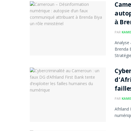
Came
auto
à Bre
PAR
KAME
Analyse 
Brenda B
Stratégie
Cyber
d’Afr
faill
PAR
KAME
Afriland
numériqu