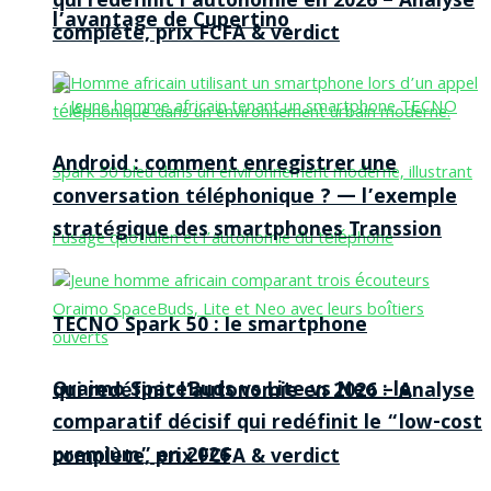
qui redéfinit l’autonomie en 2026 – Analyse
l’avantage de Cupertino
complète, prix FCFA & verdict
Android : comment enregistrer une
conversation téléphonique ? — l’exemple
stratégique des smartphones Transsion
TECNO Spark 50 : le smartphone
Oraimo SpaceBuds vs Lite vs Neo : le
qui redéfinit l’autonomie en 2026 – Analyse
comparatif décisif qui redéfinit le “low-cost
premium” en 2026
complète, prix FCFA & verdict