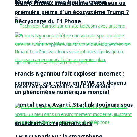
Mobile Money sous haute tension
Trump Phone : smartphone ambitieux ou
première pierre d’un écosystème Trump ?
Décryptage du T1 Phone
Francis Ngannou fait exploser Internet :
comment son retour en MMA est devenu
Internet par satellite au Cameroun :
un phénomène numérique mondial
Camtel teste Avanti, Starlink toujours sous
encadrement réglementaire