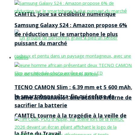
CAMTEL joue sa crédibilité numérique
Samsung Galaxy S24 : Amazon propose 6%
de réduction sur le smartphone le plus
puissant du marché
Vidéos
TECNO CAMON Slim : 6,39 mm et 5 600 mAh,
le smartphone ultra-fin qui refuse de
Drame à Mbankolo : une activité interne de
sacrifier la batterie
CAMTEL tourne à la tragédie à la veille de
la Fête du Travail