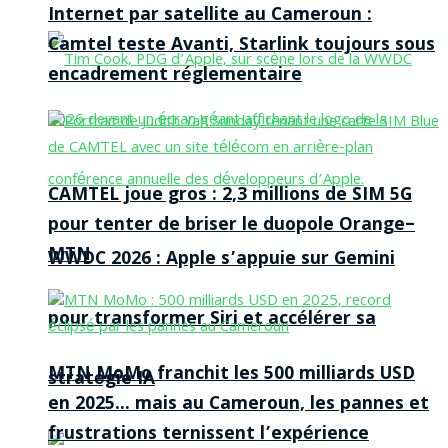
Internet par satellite au Cameroun :
Camtel teste Avanti, Starlink toujours sous
encadrement réglementaire
CAMTEL joue gros : 2,3 millions de SIM 5G
pour tenter de briser le duopole Orange–
MTN
WWDC 2026 : Apple s’appuie sur Gemini
pour transformer Siri et accélérer sa
MTN MoMo franchit les 500 milliards USD
stratégie IA
en 2025… mais au Cameroun, les pannes et
frustrations ternissent l’expérience