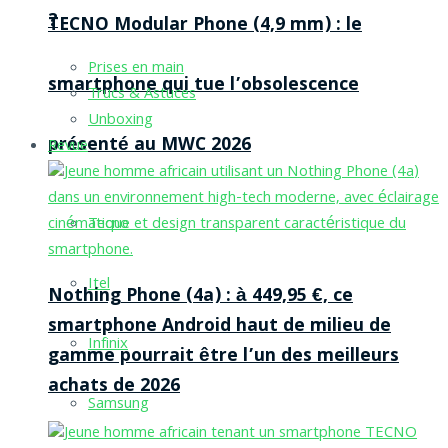
?
TECNO Modular Phone (4,9 mm) : le
Prises en main
smartphone qui tue l’obsolescence
Trucs & Astuces
Unboxing
présenté au MWC 2026
Revue
Tecno
Itel
Nothing Phone (4a) : à 449,95 €, ce
smartphone Android haut de milieu de
Infinix
gamme pourrait être l’un des meilleurs
achats de 2026
Samsung