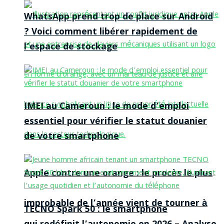
WhatsApp prend trop de place sur Android
? Voici comment libérer rapidement de
l’espace de stockage
IMEI au Cameroun : le mode d’emploi
essentiel pour vérifier le statut douanier
de votre smartphone
Apple contre une orange : le procès le plus
improbable de l’année vient de tourner à
TECNO Spark 50 : le smartphone