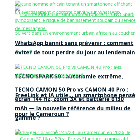
WhatsApp bannit sans prévenir : comment
éviter de tout perdre du jour au lendemain
TECNO SPARK 50 : autonomie extrême,
TECNO CAMON 50 Pro vs CAMON 40 Pro :
FreeLink et IA utile… un smartphone pensé
écran 144 Hz, zoom 3X et batterie 6150
mAh — la nouvelle référence du milieu de
pour le Cameroun ?
gamme ?