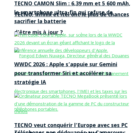
TECNO CAMON Slim : 6,39 mm et 5 600 mAh,
le smartphone ultra-fin qui refuse de
TECNO, Infinix et itel ont le plus de chances
sacrifier la batterie
d’être mis à jour ?
WWDC 2026 : Apple s’appuie sur Gemini
pour transformer Siri et accélérer sa
stratégie IA
TECNO veut conquérir l’Europe avec ses PC