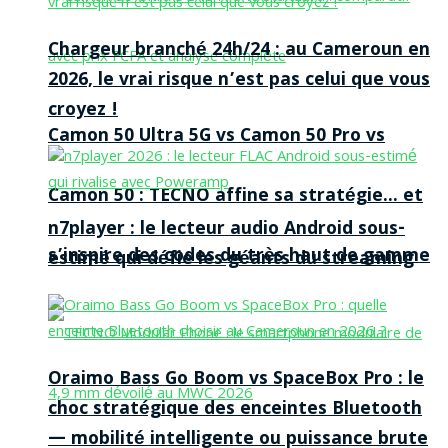
Chargeur branché 24h/24 : au Cameroun en
2026, le vrai risque n’est pas celui que vous
croyez !
Camon 50 Ultra 5G vs Camon 50 Pro vs
Camon 50 : TECNO affine sa stratégie… et
n7player : le lecteur audio Android sous-
s’inspire des codes du très haut de gamme
estimé qui défie les géants du streaming
Oraimo Bass Go Boom vs SpaceBox Pro : le
choc stratégique des enceintes Bluetooth
— mobilité intelligente ou puissance brute