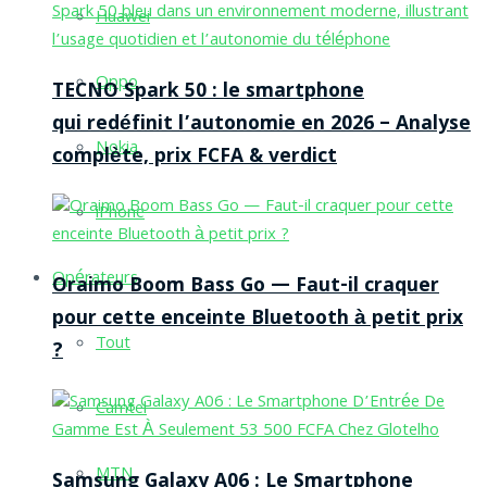
Huawei
Oppo
TECNO Spark 50 : le smartphone
qui redéfinit l’autonomie en 2026 – Analyse
Nokia
complète, prix FCFA & verdict
iPhone
Opérateurs
Oraimo Boom Bass Go — Faut-il craquer
pour cette enceinte Bluetooth à petit prix
Tout
?
Camtel
MTN
Samsung Galaxy A06 : Le Smartphone