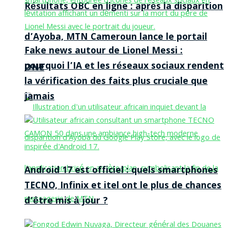
Résultats OBC en ligne : après la disparition
d’Ayoba, MTN Cameroun lance le portail
Fake news autour de Lionel Messi :
pourquoi l’IA et les réseaux sociaux rendent
ONE
la vérification des faits plus cruciale que
jamais
Android 17 est officiel : quels smartphones
TECNO, Infinix et itel ont le plus de chances
d’être mis à jour ?