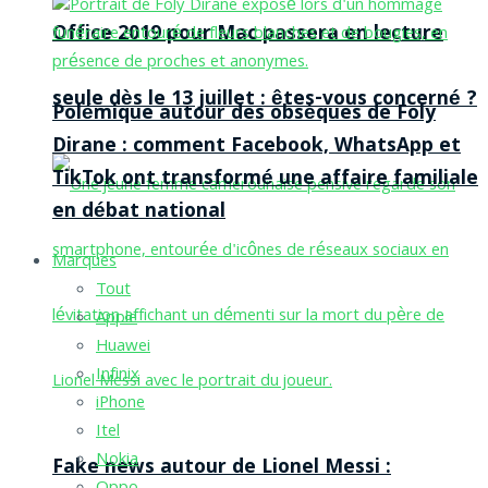
Office 2019 pour Mac passera en lecture
seule dès le 13 juillet : êtes-vous concerné ?
Polémique autour des obsèques de Foly
Dirane : comment Facebook, WhatsApp et
TikTok ont transformé une affaire familiale
en débat national
Marques
Tout
Apple
Huawei
Infinix
iPhone
Itel
Nokia
Fake news autour de Lionel Messi :