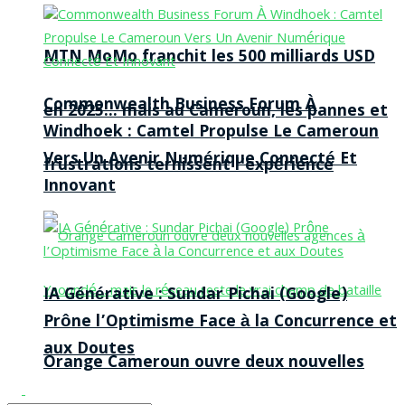
MTN MoMo franchit les 500 milliards USD
Commonwealth Business Forum À
en 2025… mais au Cameroun, les pannes et
Windhoek : Camtel Propulse Le Cameroun
Vers Un Avenir Numérique Connecté Et
frustrations ternissent l’expérience
Innovant
IA Générative : Sundar Pichai (Google)
Prône l’Optimisme Face à la Concurrence et
aux Doutes
Orange Cameroun ouvre deux nouvelles