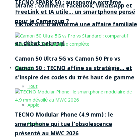
TECNO SPARK 50 : autonomie extrême,
Dirane : comment Facebook, WhatsApp et
FreeLink et IA utile… un smartphone pensé
pour le Cameroun ?
TikTok ont transformé une affaire familiale
en débat national
Camon 50 Ultra 5G vs Camon 50 Pro vs
Camon 50 : TECNO affine sa stratégie… et
Marques
s’inspire des codes du très haut de gamme
Tout
Apple
TECNO Modular Phone (4,9 mm) : le
smartphone qui tue l’obsolescence
Huawei
présenté au MWC 2026