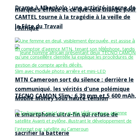
Drame à Mbankolo : une activité interne de
marque s’efface et ce que cela change pour
CAMTEL tourne à la tragédie à la veille de
la Fête du Travail
l’Afrique
MTN Cameroon sort du silence : derrière le
communiqué, les vérités d’une polémique
TECNO CAMON Slim : 6,39 mm et 5 600 mAh,
Mobile Money sous haute tension
le smartphone ultra-fin qui refuse de
sacrifier la batterie