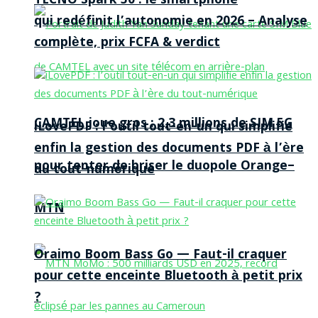
TECNO Spark 50 : le smartphone
qui redéfinit l’autonomie en 2026 – Analyse
complète, prix FCFA & verdict
CAMTEL joue gros : 2,3 millions de SIM 5G
iLovePDF : l’outil tout-en-un qui simplifie
enfin la gestion des documents PDF à l’ère
pour tenter de briser le duopole Orange–
du tout-numérique
MTN
Oraimo Boom Bass Go — Faut-il craquer
pour cette enceinte Bluetooth à petit prix
?