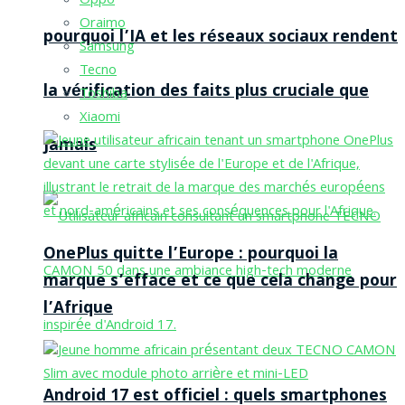
Oppo
Oraimo
pourquoi l’IA et les réseaux sociaux rendent
Samsung
Tecno
la vérification des faits plus cruciale que
Toshiba
Xiaomi
jamais
OnePlus quitte l’Europe : pourquoi la
marque s’efface et ce que cela change pour
l’Afrique
Android 17 est officiel : quels smartphones