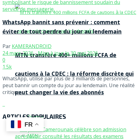
WhatsApp bannit sans prévenir : comment
éviter de tout perdre du jour au lendemain
Par
KAMERANDROID
24 mars 2026 - Mise à jour le 30 mai 2026
MTN transfère 400+ millions FCFA de
0
1.5k
cautions à la CDEC : la réforme discrète qui
WhatsApp, utilisé par plus de 3 milliards de personnes,
peut bannir un compte du jour au lendemain. Une réalité
peut changer la vie des abonnés
critique ...
ARTICLES POPULAIRES
Orange
FR
MTN