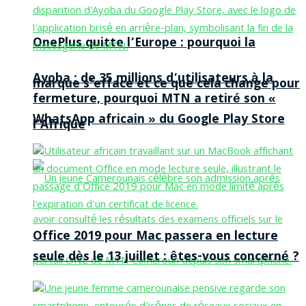
OnePlus quitte l’Europe : pourquoi la
Ayoba : de 35 millions d’utilisateurs à la
marque s’efface et ce que cela change pour
fermeture, pourquoi MTN a retiré son «
WhatsApp africain » du Google Play Store
l’Afrique
Office 2019 pour Mac passera en lecture
seule dès le 13 juillet : êtes-vous concerné ?