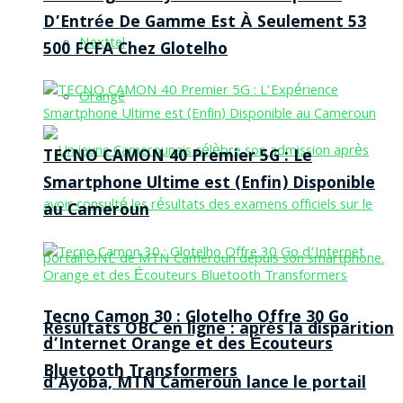
D’Entrée De Gamme Est À Seulement 53
Nexttel
500 FCFA Chez Glotelho
Orange
TECNO CAMON 40 Premier 5G : Le
Smartphone Ultime est (Enfin) Disponible
au Cameroun
Tecno Camon 30 : Glotelho Offre 30 Go
Résultats OBC en ligne : après la disparition
d’Internet Orange et des Écouteurs
Bluetooth Transformers
d’Ayoba, MTN Cameroun lance le portail