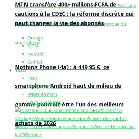
MTN transfère 400+ millions FCFA de
cautions à la CDEC : la réforme discrète qui
peut changer la vie des abonnés
Orange
MTN
Nexttel
Camtel
Nothing Phone (4a) : à 449,95 €, ce
Tests
Tout
smartphone Android haut de milieu de
Comparatifs
Prises en main
Trucs & Astuces
gamme pourrait être l’un des meilleurs
achats de 2026