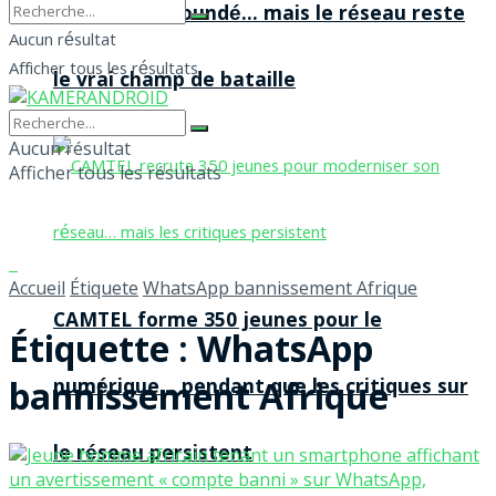
agences à Yaoundé… mais le réseau reste
Aucun résultat
Afficher tous les résultats
le vrai champ de bataille
Aucun résultat
Afficher tous les résultats
Accueil
Étiquete
WhatsApp bannissement Afrique
CAMTEL forme 350 jeunes pour le
Étiquette :
WhatsApp
bannissement Afrique
numérique… pendant que les critiques sur
le réseau persistent