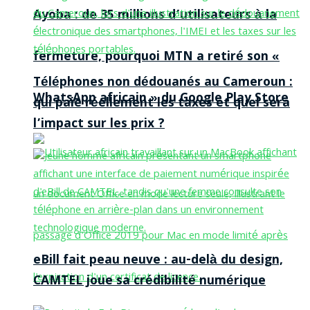
Ayoba : de 35 millions d’utilisateurs à la
fermeture, pourquoi MTN a retiré son «
Téléphones non dédouanés au Cameroun :
WhatsApp africain » du Google Play Store
qui paie réellement les taxes et quel sera
l’impact sur les prix ?
eBill fait peau neuve : au-delà du design,
CAMTEL joue sa crédibilité numérique