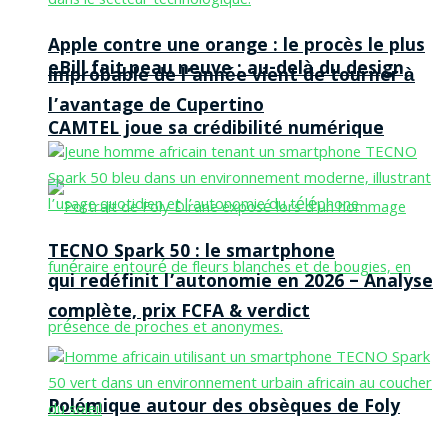
Apple contre une orange : le procès le plus
eBill fait peau neuve : au-delà du design,
improbable de l’année vient de tourner à
l’avantage de Cupertino
CAMTEL joue sa crédibilité numérique
TECNO Spark 50 : le smartphone
qui redéfinit l’autonomie en 2026 – Analyse
complète, prix FCFA & verdict
Polémique autour des obsèques de Foly