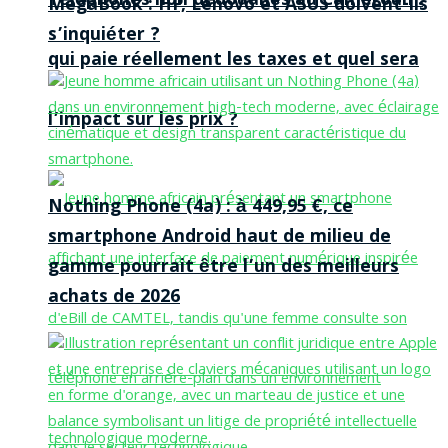
Téléphones non dédouanés au Cameroun :
MegaBook : HP, Lenovo et ASUS doivent-ils
s’inquiéter ?
qui paie réellement les taxes et quel sera
l’impact sur les prix ?
Nothing Phone (4a) : à 449,95 €, ce
smartphone Android haut de milieu de
gamme pourrait être l’un des meilleurs
achats de 2026