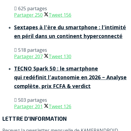
625 partages
Partager
250
Tweet
156
Sextapes à l’ère du smartphone : l’intimité
en péril dans un continent hyperconnecté
518 partages
Partager
207
Tweet
130
TECNO Spark 50 : le smartphone
qui redéfinit l’autonomie en 2026 – Analyse
complète, prix FCFA & verdict
503 partages
Partager
201
Tweet
126
LETTRE D’INFORMATION
Recevez la newsletter mensuelle de KAMERANDROID