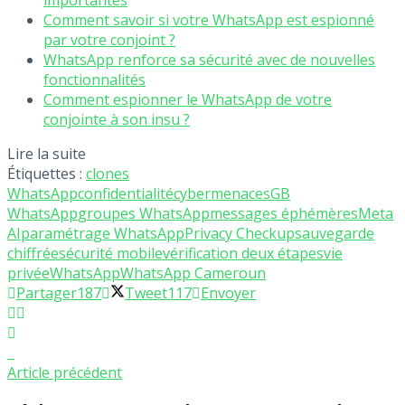
importantes
Comment savoir si votre WhatsApp est espionné
par votre conjoint ?
WhatsApp renforce sa sécurité avec de nouvelles
fonctionnalités
Comment espionner le WhatsApp de votre
conjointe à son insu ?
Lire la suite
Étiquettes :
clones
WhatsApp
confidentialité
cybermenaces
GB
WhatsApp
groupes WhatsApp
messages éphémères
Meta
AI
paramétrage WhatsApp
Privacy Checkup
sauvegarde
chiffrée
sécurité mobile
vérification deux étapes
vie
privée
WhatsApp
WhatsApp Cameroun
Partager
187
Tweet
117
Envoyer
Article précédent