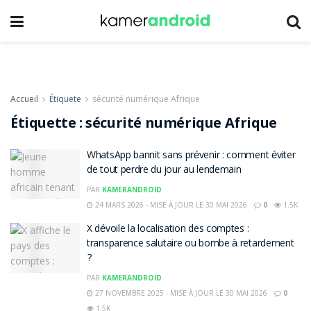
Accueil
Étiquete
sécurité numérique Afrique
Étiquette :
sécurité numérique Afrique
WhatsApp bannit sans prévenir : comment éviter
de tout perdre du jour au lendemain
PAR
KAMERANDROID
24 MARS 2026 - MISE À JOUR LE 30 MAI 2026
0
1.5K
X dévoile la localisation des comptes :
transparence salutaire ou bombe à retardement
?
PAR
KAMERANDROID
27 NOVEMBRE 2025 - MISE À JOUR LE 30 MAI 2026
0
1.5K