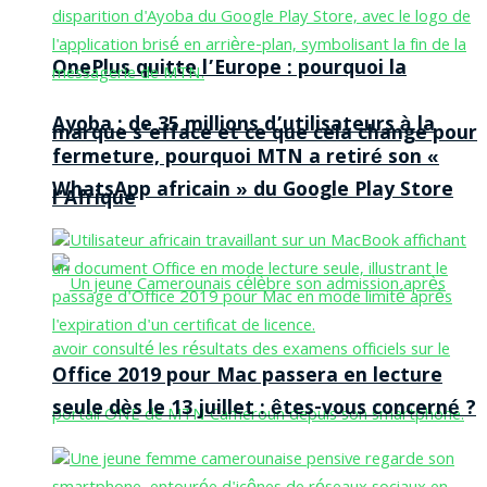
OnePlus quitte l’Europe : pourquoi la
Ayoba : de 35 millions d’utilisateurs à la
marque s’efface et ce que cela change pour
fermeture, pourquoi MTN a retiré son «
WhatsApp africain » du Google Play Store
l’Afrique
Office 2019 pour Mac passera en lecture
seule dès le 13 juillet : êtes-vous concerné ?