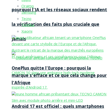
Oppo
Oraimo
pourquoi l’IA et les réseaux sociaux rendent
Samsung
Tecno
la vérification des faits plus cruciale que
Toshiba
Xiaomi
jamais
OnePlus quitte l’Europe : pourquoi la
marque s’efface et ce que cela change pour
l’Afrique
Android 17 est officiel : quels smartphones