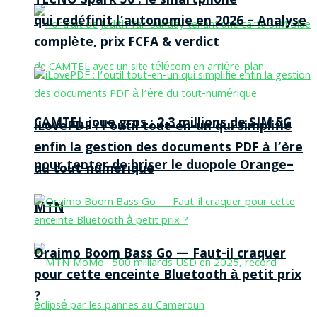
TECNO Spark 50 : le smartphone
qui redéfinit l’autonomie en 2026 – Analyse
complète, prix FCFA & verdict
CAMTEL joue gros : 2,3 millions de SIM 5G
iLovePDF : l’outil tout-en-un qui simplifie
enfin la gestion des documents PDF à l’ère
pour tenter de briser le duopole Orange–
du tout-numérique
MTN
Oraimo Boom Bass Go — Faut-il craquer
pour cette enceinte Bluetooth à petit prix
?