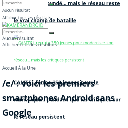
agences à Yaoundé… mais le réseau reste
Aucun résultat
Afficher tous les résultats
le vrai champ de bataille
Aucun résultat
Afficher tous les résultats
Accueil
À la Une
/e/ : voici les premiers
CAMTEL forme 350 jeunes pour le
smartphones Android sans
numérique… pendant que les critiques sur
Google
le réseau persistent