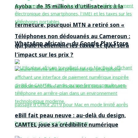
Ayoba : de 35 millions d’utilisateurs à la
fermeture, pourquoi MTN a retiré son «
Téléphones non dédouanés au Cameroun :
WhatsApp africain » du Google Play Store
qui paie réellement les taxes et quel sera
l’impact sur les prix ?
eBill fait peau neuve : au-delà du design,
CAMTEL joue sa crédibilité numérique