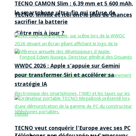
TECNO CAMON Slim : 6,39 mm et 5 600 mAh,
le smartphone ultra-fin qui refuse de
TECNO, Infinix et itel ont le plus de chances
sacrifier la batterie
d’être mis à jour ?
WWDC 2026 : Apple s’appuie sur Gemini
pour transformer Siri et accélérer sa
stratégie IA
TECNO veut conquérir l’Europe avec ses PC