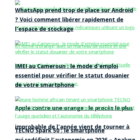
WhatsApp prend trop de place sur Android
? Voici comment libérer rapidement de
l’espace de stockage
IMEI au Cameroun : le mode d’emploi
essentiel pour vérifier le statut douanier
de votre smartphone
Apple contre une orange : le procès le plus
improbable de l’année vient de tourner à
TECNO Spark 50 : le smartphone