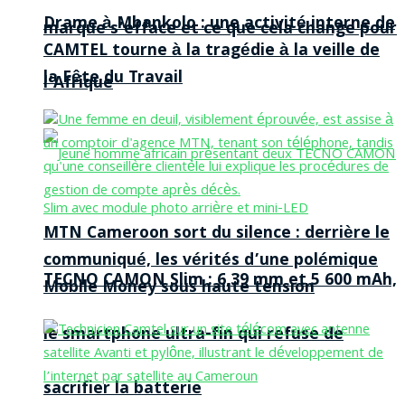
Drame à Mbankolo : une activité interne de
marque s’efface et ce que cela change pour
CAMTEL tourne à la tragédie à la veille de
la Fête du Travail
l’Afrique
MTN Cameroon sort du silence : derrière le
communiqué, les vérités d’une polémique
TECNO CAMON Slim : 6,39 mm et 5 600 mAh,
Mobile Money sous haute tension
le smartphone ultra-fin qui refuse de
sacrifier la batterie