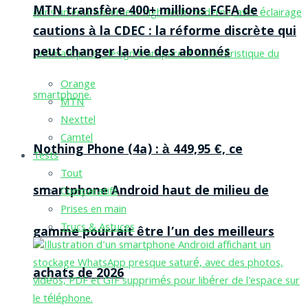
MTN transfère 400+ millions FCFA de
cautions à la CDEC : la réforme discrète qui
peut changer la vie des abonnés
Orange
MTN
Nexttel
Camtel
Nothing Phone (4a) : à 449,95 €, ce
Tests
Tout
smartphone Android haut de milieu de
Comparatifs
Prises en main
Trucs & Astuces
gamme pourrait être l’un des meilleurs
achats de 2026