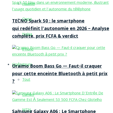
Huawei
Oppo
TECNO Spark 50 : le smartphone
qui redéfinit l’autonomie en 2026 – Analyse
Nokia
complète, prix FCFA & verdict
iPhone
Opérateurs
Oraimo Boom Bass Go — Faut-il craquer
pour cette enceinte Bluetooth à petit prix
Tout
?
Camtel
MTN
Samsung Galaxy A06 : Le Smartphone