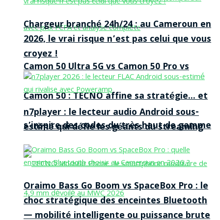
Chargeur branché 24h/24 : au Cameroun en
2026, le vrai risque n’est pas celui que vous
croyez !
Camon 50 Ultra 5G vs Camon 50 Pro vs
Camon 50 : TECNO affine sa stratégie… et
n7player : le lecteur audio Android sous-
s’inspire des codes du très haut de gamme
estimé qui défie les géants du streaming
Oraimo Bass Go Boom vs SpaceBox Pro : le
choc stratégique des enceintes Bluetooth
— mobilité intelligente ou puissance brute