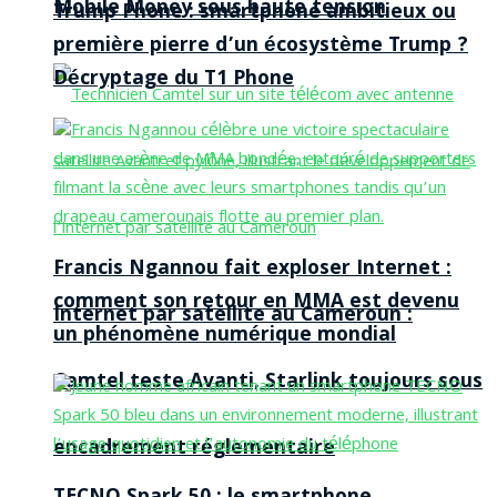
Mobile Money sous haute tension
Trump Phone : smartphone ambitieux ou
première pierre d’un écosystème Trump ?
Décryptage du T1 Phone
Francis Ngannou fait exploser Internet :
comment son retour en MMA est devenu
Internet par satellite au Cameroun :
un phénomène numérique mondial
Camtel teste Avanti, Starlink toujours sous
encadrement réglementaire