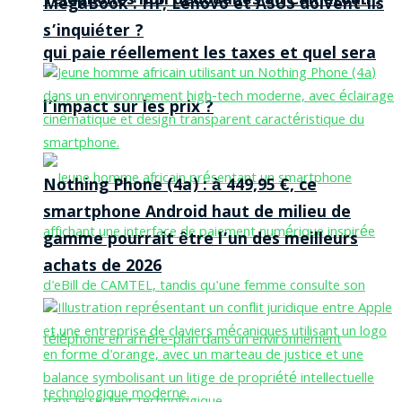
Téléphones non dédouanés au Cameroun :
MegaBook : HP, Lenovo et ASUS doivent-ils
s’inquiéter ?
qui paie réellement les taxes et quel sera
l’impact sur les prix ?
Nothing Phone (4a) : à 449,95 €, ce
smartphone Android haut de milieu de
gamme pourrait être l’un des meilleurs
achats de 2026