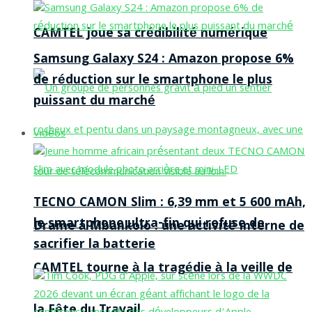
CAMTEL joue sa crédibilité numérique
Samsung Galaxy S24 : Amazon propose 6%
de réduction sur le smartphone le plus
puissant du marché
Vidéos
TECNO CAMON Slim : 6,39 mm et 5 600 mAh,
le smartphone ultra-fin qui refuse de
Drame à Mbankolo : une activité interne de
sacrifier la batterie
CAMTEL tourne à la tragédie à la veille de
la Fête du Travail