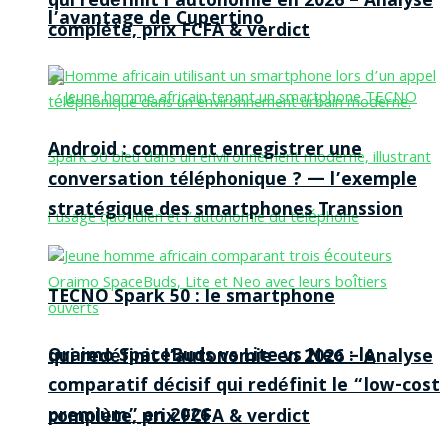
qui redéfinit l’autonomie en 2026 – Analyse
l’avantage de Cupertino
complète, prix FCFA & verdict
Android : comment enregistrer une
conversation téléphonique ? — l’exemple
stratégique des smartphones Transsion
TECNO Spark 50 : le smartphone
Oraimo SpaceBuds vs Lite vs Neo : le
qui redéfinit l’autonomie en 2026 – Analyse
comparatif décisif qui redéfinit le “low-cost
premium” en 2026
complète, prix FCFA & verdict