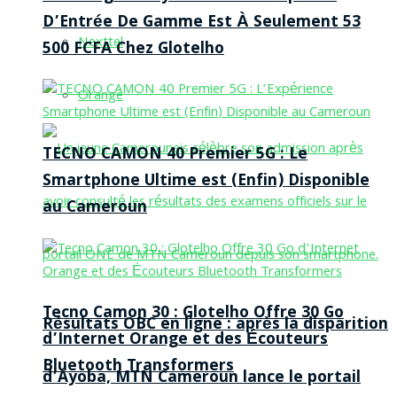
D’Entrée De Gamme Est À Seulement 53
Nexttel
500 FCFA Chez Glotelho
Orange
TECNO CAMON 40 Premier 5G : Le
Smartphone Ultime est (Enfin) Disponible
au Cameroun
Tecno Camon 30 : Glotelho Offre 30 Go
Résultats OBC en ligne : après la disparition
d’Internet Orange et des Écouteurs
Bluetooth Transformers
d’Ayoba, MTN Cameroun lance le portail