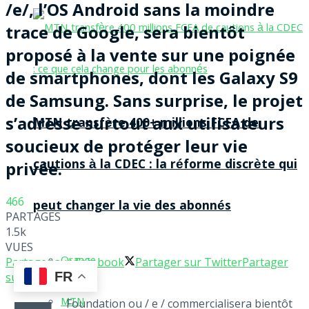
/e/, l’OS Android sans la moindre
trace de Google, sera bientôt
proposé à la vente sur une poignée
de smartphones, dont les Galaxy S9
de Samsung. Sans surprise, le projet
s’adresse surtout aux utilisateurs
MTN transfère 400+ millions FCFA de
soucieux de protéger leur vie
cautions à la CDEC : la réforme discrète qui
privée.
466
peut changer la vie des abonnés
PARTAGES
1.5k
VUES
Orange
Partager sur Facebook
Partager sur Twitter
Partager
FR
sur WhatsApp
MTN
Foundation ou / e / commercialisera bientôt