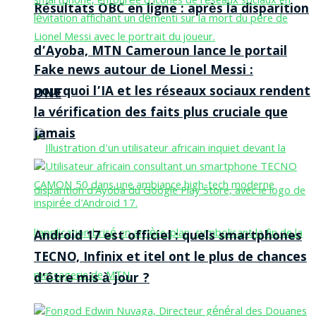
Résultats OBC en ligne : après la disparition
d’Ayoba, MTN Cameroun lance le portail
Fake news autour de Lionel Messi :
pourquoi l’IA et les réseaux sociaux rendent
ONE
la vérification des faits plus cruciale que
jamais
Android 17 est officiel : quels smartphones
TECNO, Infinix et itel ont le plus de chances
d’être mis à jour ?