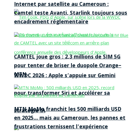
Internet par satellite au Cameroun :
Camtel teste Avanti, Starlink toujours sous
encadrement réglementaire
CAMTEL joue gros : 2,3 millions de SIM 5G
pour tenter de briser le duopole Orange–
MTN
WWDC 2026 : Apple s’appuie sur Gemini
pour transformer Siri et accélérer sa
MTN MoMo franchit les 500 milliards USD
stratégie IA
en 2025… mais au Cameroun, les pannes et
frustrations ternissent l’expérience