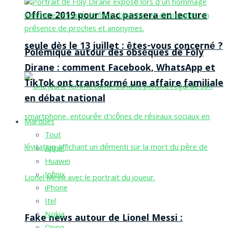
Office 2019 pour Mac passera en lecture
seule dès le 13 juillet : êtes-vous concerné ?
Polémique autour des obsèques de Foly
Dirane : comment Facebook, WhatsApp et
TikTok ont transformé une affaire familiale
en débat national
Marques
Tout
Apple
Huawei
Infinix
iPhone
Itel
Nokia
Fake news autour de Lionel Messi :