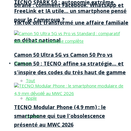
TECNO SPARK 50 : autonomie extrême,
Dirane : comment Facebook, WhatsApp et
FreeLink et IA utile… un smartphone pensé
pour le Cameroun ?
TikTok ont transformé une affaire familiale
en débat national
Camon 50 Ultra 5G vs Camon 50 Pro vs
Camon 50 : TECNO affine sa stratégie… et
Marques
s’inspire des codes du très haut de gamme
Tout
Apple
TECNO Modular Phone (4,9 mm) : le
smartphone qui tue l’obsolescence
Huawei
présenté au MWC 2026