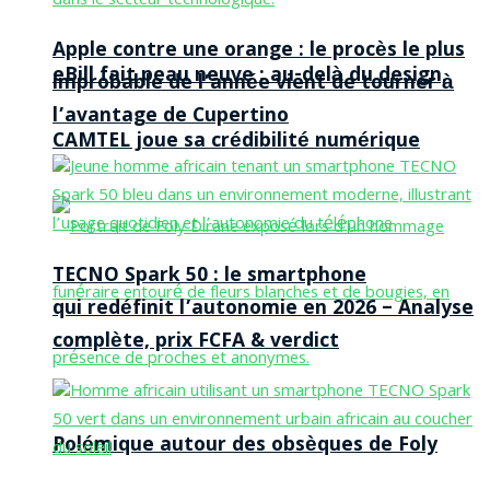
Apple contre une orange : le procès le plus
eBill fait peau neuve : au-delà du design,
improbable de l’année vient de tourner à
l’avantage de Cupertino
CAMTEL joue sa crédibilité numérique
TECNO Spark 50 : le smartphone
qui redéfinit l’autonomie en 2026 – Analyse
complète, prix FCFA & verdict
Polémique autour des obsèques de Foly