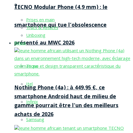
?
TECNO Modular Phone (4,9 mm) : le
Prises en main
smartphone qui tue l’obsolescence
Trucs & Astuces
Unboxing
présenté au MWC 2026
Revue
Tecno
Itel
Nothing Phone (4a) : à 449,95 €, ce
smartphone Android haut de milieu de
Infinix
gamme pourrait être l’un des meilleurs
achats de 2026
Samsung