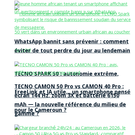
WhatsApp bannit sans prévenir : comment
éviter de tout perdre du jour au lendemain
TECNO SPARK 50 : autonomie extrême,
TECNO CAMON 50 Pro vs CAMON 40 Pro :
FreeLink et IA utile… un smartphone pensé
écran 144 Hz, zoom 3X et batterie 6150
mAh — la nouvelle référence du milieu de
pour le Cameroun ?
gamme ?