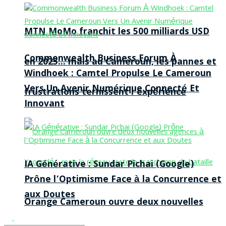
MTN MoMo franchit les 500 milliards USD
Commonwealth Business Forum À
en 2025… mais au Cameroun, les pannes et
Windhoek : Camtel Propulse Le Cameroun
Vers Un Avenir Numérique Connecté Et
frustrations ternissent l’expérience
Innovant
IA Générative : Sundar Pichai (Google)
Prône l’Optimisme Face à la Concurrence et
aux Doutes
Orange Cameroun ouvre deux nouvelles