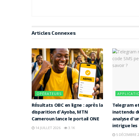
Articles
Connexes
OPÉRATEURS
APPLICATI
Résultats OBC en ligne : après la
Telegram et
disparition d’Ayoba, MTN
inattendu d
Cameroun lance le portail ONE
analyse d’u
intrigue les
14 JUILLET 2026
3.1K
5 DÉCEMBRE 2