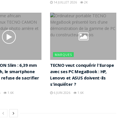
14 JUILLET 2026
2K
MARQUES
N Slim : 6,39 mm
TECNO veut conquérir l’Europe
h, le smartphone
avec ses PC MegaBook : HP,
i refuse de sacrifier
Lenovo et ASUS doivent-ils
s’inquiéter ?
6
1.6K
6 JUIN 2026
1.6K