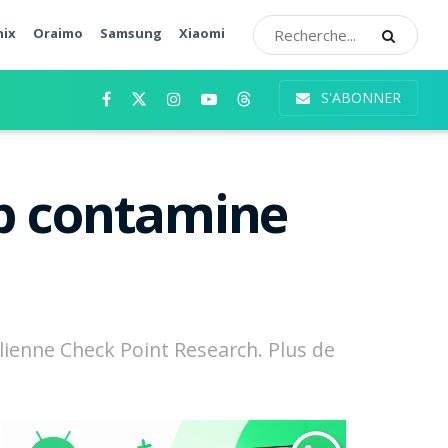
nix
Oraimo
Samsung
Xiaomi
S'ABONNER
p contamine
aélienne Check Point Research. Plus de