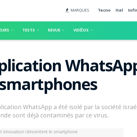
MARQUES
Tecno
Itel
Infi
EURS
TESTS
REVUE
VIDÉOS
plication WhatsAp
e smartphones
pplication WhatsApp a été isolé par la société isr
monde sont déjà contaminés par ce virus.