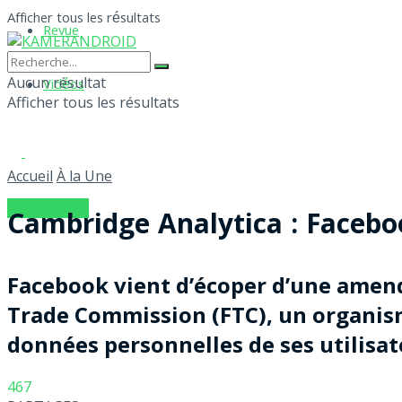
Afficher tous les résultats
Revue
Aucun résultat
Vidéos
Afficher tous les résultats
Accueil
À la Une
S'ABONNER
Cambridge Analytica : Facebo
Facebook vient d’écoper d’une amende 
Trade Commission (FTC), un organisme
données personnelles de ses utilisat
467