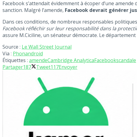
Facebook s’attendait évidemment à écoper d’une amende d’un
sanction. Malgré l’amende,
Facebook devrait générer jusq
Dans ces conditions, de nombreux responsables politique
Facebook réfléchir sur leur responsabilité dans la protecti
assure M.Ciciline, un sénateur démocrate. Le département d
Source :
Le Wall Street Journal
Via :
Phonandroid
Étiquettes :
amende
Cambridge Analytica
Facebook
scandale
Partager
187
Tweet
117
Envoyer