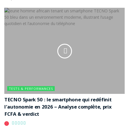
que partenaire de la plus prestigieuse compétition de
football du continent, Tecno Mobile soutient les
équipes nationales, partager les émotions des fans et
célébrer le talent des joueurs africains.
Tecno Mobile invite tous les amoureux du football à
continuer suivre la CAN 2023 sur ses réseaux sociaux, à
participer à ses jeux et concours, et à découvrir ses
produits phares, tels que la série
Camon 20
, la série
Phantom V Flip 5G, ou encore la série Pova 5. Avec
Tecno Mobile, la CAN 2023 se vit à fond !
Étiquettes :
CAN 2023
TESTS & PERFORMANCES
TECNO Spark 50 : le smartphone qui redéfinit
l’autonomie en 2026 – Analyse complète, prix
FCFA & verdict