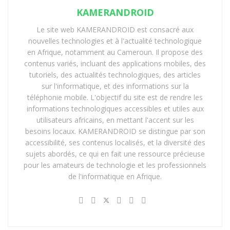
de Football (CAF) en collaboration avec la FIFA, qui a
KAMERANDROID
fourni les équipements et la formation nécessaires. La
Le site web KAMERANDROID est consacré aux
VAR est censée améliorer la qualité et l’équité des
nouvelles technologies et à l'actualité technologique
décisions arbitrales, et réduire les polémiques.
en Afrique, notamment au Cameroun. Il propose des
contenus variés, incluant des applications mobiles, des
Des stades connectés et
tutoriels, des actualités technologiques, des articles
sur l'informatique, et des informations sur la
intelligents
téléphonie mobile. L'objectif du site est de rendre les
informations technologiques accessibles et utiles aux
Les six stades qui accueillent les matchs de la CAN 2023
utilisateurs africains, en mettant l'accent sur les
sont dotés de technologies de pointe, qui offrent aux
besoins locaux. KAMERANDROID se distingue par son
accessibilité, ses contenus localisés, et la diversité des
spectateurs une expérience optimale.
Les stades sont
sujets abordés, ce qui en fait une ressource précieuse
équipés de réseaux wifi, de caméras de sécurité, de
pour les amateurs de technologie et les professionnels
panneaux solaires, de systèmes d’irrigation
de l'informatique en Afrique.
automatique, et de dispositifs de gestion des déchets
.
Les stades sont également reliés à une plateforme
numérique, qui permet de collecter et d’analyser les
données relatives à la fréquentation, à la