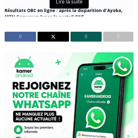
Lire la suite
Résultats OBC en ligne : après la disparition d’Ayoba,
MTN Cameroun lance le portail ONE
Ayoba : de 35 millions d’utilisateurs à la fermeture,
pourquoi MTN a retiré son « WhatsApp africain » du
Google Play Store
Un spectacle de drones inédit
Lors de la cérémonie d’ouverture, le public a été ébloui
par un spectacle de 1000 drones lumineux, orchestré
par
Tecno, le fabricant chinois de téléphone mobile
et sponsor officiel de la CAN
. C’est la première fois
que l’Afrique assiste à un tel show, qui a mêlé