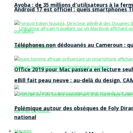
Ayoba : de 35 millions d’utilisateurs à la f
Android 17 est officiel : quels smartphones TE
Téléphones non dédouanés au Cameroun : qui p
Office 2019 pour Mac passera en lecture seule
eBill fait peau neuve : au-delà du design, CA
Polémique autour des obsèques de Foly Dira
national
Marques