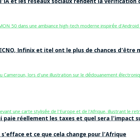
’IA et les réseaux sociaux rendent la vérification 
CNO, Infinix et itel ont le plus de chances d’être m
aie réellement les taxes et quel sera l’impact sur
 s’efface et ce que cela change pour l’Afrique