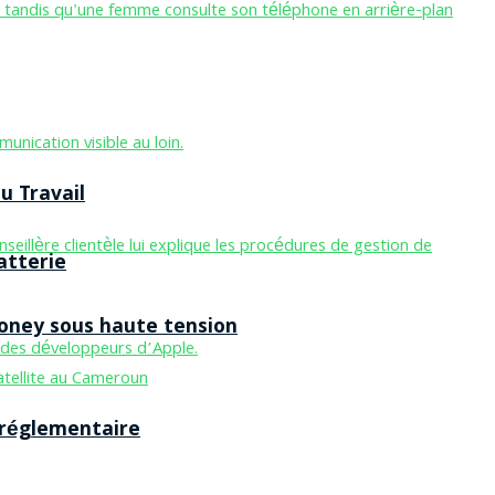
u Travail
atterie
Money sous haute tension
 réglementaire