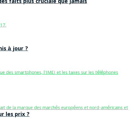
des faits plus cruciale que jamais
is à jour ?
 les prix ?