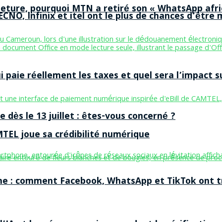
ermeture, pourquoi MTN a retiré son « WhatsApp afri
CNO, Infinix et itel ont le plus de chances d’être m
aie réellement les taxes et quel sera l’impact sur
 dès le 13 juillet : êtes-vous concerné ?
MTEL joue sa crédibilité numérique
ne : comment Facebook, WhatsApp et TikTok ont tr