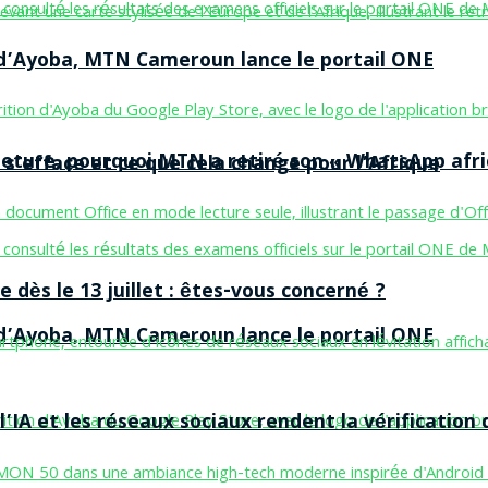
n d’Ayoba, MTN Cameroun lance le portail ONE
ermeture, pourquoi MTN a retiré son « WhatsApp afri
 s’efface et ce que cela change pour l’Afrique
 dès le 13 juillet : êtes-vous concerné ?
n d’Ayoba, MTN Cameroun lance le portail ONE
’IA et les réseaux sociaux rendent la vérification 