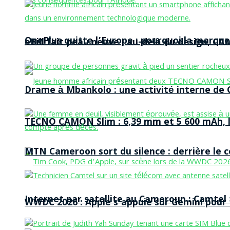
OnePlus quitte l’Europe : pourquoi la marque
eBill fait peau neuve : au-delà du design, CA
Drame à Mbankolo : une activité interne de C
TECNO CAMON Slim : 6,39 mm et 5 600 mAh, le 
MTN Cameroon sort du silence : derrière le
Internet par satellite au Cameroun : Camtel
WWDC 2026 : Apple s’appuie sur Gemini pour t