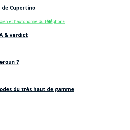
e de Cupertino
A & verdict
eroun ?
 codes du très haut de gamme