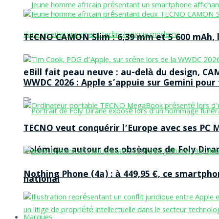
TECNO CAMON Slim : 6,39 mm et 5 600 mAh, le 
eBill fait peau neuve : au-delà du design, CA
WWDC 2026 : Apple s’appuie sur Gemini pour t
TECNO veut conquérir l’Europe avec ses PC M
Polémique autour des obsèques de Foly Dira
Nothing Phone (4a) : à 449,95 €, ce smartph
national
Marques