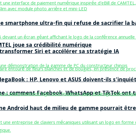
smartphone ultra-fin qui refuse de sacrifier la b
MTEL joue sa crédibilité numérique
ransformer Siri et accélérer sa stratégie IA
egaBook : HP, Lenovo et ASUS doivent-ils s’inquiét
ne : comment Facebook, WhatsApp et TikTok ont tr
one Android haut de milieu de gamme pourrait être 