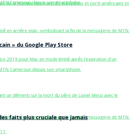
cain » du Google Play Store
des faits plus cruciale que jamais