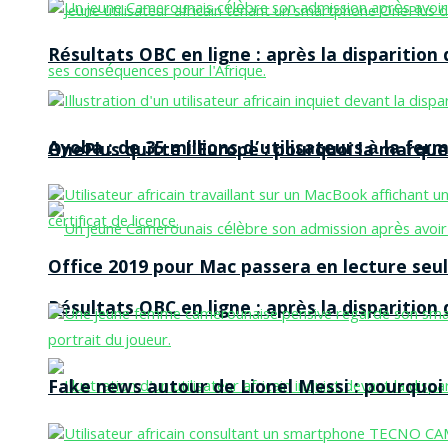
Résultats OBC en ligne : après la disparitio
Ayoba : de 35 millions d’utilisateurs à la f
OnePlus quitte l’Europe : pourquoi la marque
Office 2019 pour Mac passera en lecture seule
Résultats OBC en ligne : après la disparitio
Fake news autour de Lionel Messi : pourquoi l