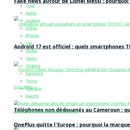
Fake news autour de Lionel Messi : pourquoi l
Tout
Apple
Huawei
Infinix
iPhone
Itel
Android 17 est officiel : quels smartphones TE
Nokia
Oppo
Oraimo
Samsung
Tecno
Toshiba
Xiaomi
Téléphones non dédouanés au Cameroun : qui p
OnePlus quitte l’Europe : pourquoi la marque