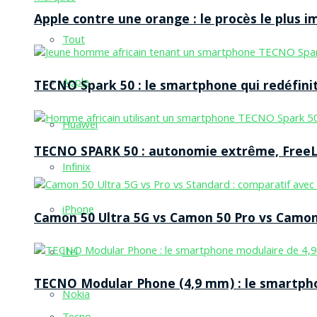
Apple contre une orange : le procès le plus 
Tout
Apple
TECNO Spark 50 : le smartphone qui redéfinit
Huawei
TECNO SPARK 50 : autonomie extrême, FreeLi
Infinix
iPhone
Camon 50 Ultra 5G vs Camon 50 Pro vs Camon 
Itel
TECNO Modular Phone (4,9 mm) : le smartpho
Nokia