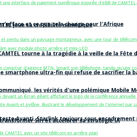
 s’efface et ce que cela change pour l’Afrique
MTEL joue sa crédibilité numérique
AMTEL tourne à la tragédie à la veille de la Fête d
smartphone ultra-fin qui refuse de sacrifier la b
 communiqué, les vérités d’une polémique Mobile 
 teste Avanti, Starlink toujours sous encadrement
ransformer Siri et accélérer sa stratégie IA