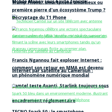
Mobile Money sous haute tension
Trump Phone : smartphone ambitieux ou
première pierre d’un écosystème Trump ?
Décryptage du T1 Phone
Francis Ngannou fait exploser Internet :
comment son retour en MMA est devenu
Internet par satellite au Cameroun :
un phénomène numérique mondial
Camtel teste Avanti, Starlink toujours sous
encadrement réglementaire