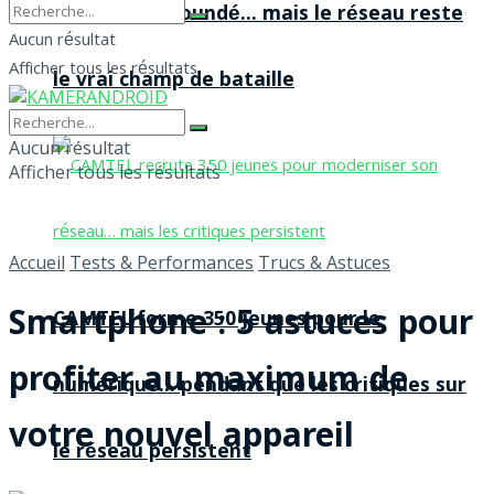
agences à Yaoundé… mais le réseau reste
Aucun résultat
Afficher tous les résultats
le vrai champ de bataille
Aucun résultat
Afficher tous les résultats
Accueil
Tests & Performances
Trucs & Astuces
Smartphone : 5 astuces pour
CAMTEL forme 350 jeunes pour le
profiter au maximum de
numérique… pendant que les critiques sur
votre nouvel appareil
le réseau persistent