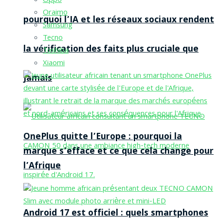
Oppo
Oraimo
pourquoi l’IA et les réseaux sociaux rendent
Samsung
Tecno
la vérification des faits plus cruciale que
Toshiba
Xiaomi
jamais
OnePlus quitte l’Europe : pourquoi la
marque s’efface et ce que cela change pour
l’Afrique
Android 17 est officiel : quels smartphones