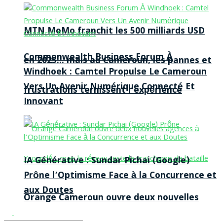
MTN MoMo franchit les 500 milliards USD
Commonwealth Business Forum À
en 2025… mais au Cameroun, les pannes et
Windhoek : Camtel Propulse Le Cameroun
Vers Un Avenir Numérique Connecté Et
frustrations ternissent l’expérience
Innovant
IA Générative : Sundar Pichai (Google)
Prône l’Optimisme Face à la Concurrence et
aux Doutes
Orange Cameroun ouvre deux nouvelles