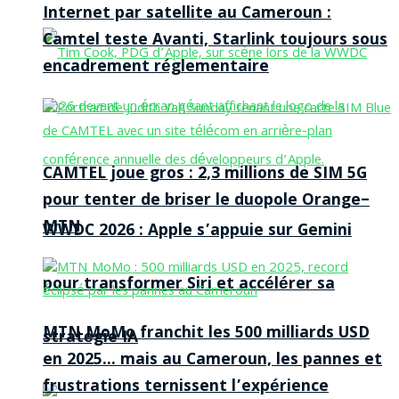
Internet par satellite au Cameroun :
Camtel teste Avanti, Starlink toujours sous
encadrement réglementaire
CAMTEL joue gros : 2,3 millions de SIM 5G
pour tenter de briser le duopole Orange–
MTN
WWDC 2026 : Apple s’appuie sur Gemini
pour transformer Siri et accélérer sa
MTN MoMo franchit les 500 milliards USD
stratégie IA
en 2025… mais au Cameroun, les pannes et
frustrations ternissent l’expérience