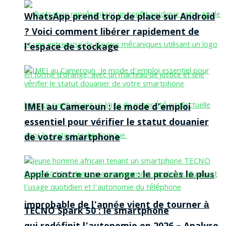
WhatsApp prend trop de place sur Android
? Voici comment libérer rapidement de
l’espace de stockage
IMEI au Cameroun : le mode d’emploi
essentiel pour vérifier le statut douanier
de votre smartphone
Apple contre une orange : le procès le plus
improbable de l’année vient de tourner à
TECNO Spark 50 : le smartphone