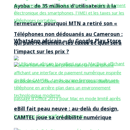
Ayoba : de 35 millions d’utilisateurs à la
fermeture, pourquoi MTN a retiré son «
Téléphones non dédouanés au Cameroun :
WhatsApp africain » du Google Play Store
qui paie réellement les taxes et quel sera
l’impact sur les prix ?
eBill fait peau neuve : au-delà du design,
CAMTEL joue sa crédibilité numérique