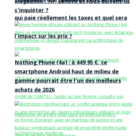
Téléphones non dédouanés au Cameroun :
MegaBook : HP, Lenovo et ASUS doivent-ils
s’inquiéter ?
qui paie réellement les taxes et quel sera
l’impact sur les prix ?
Nothing Phone (4a) : à 449,95 €, ce
smartphone Android haut de milieu de
gamme pourrait être l’un des meilleurs
achats de 2026