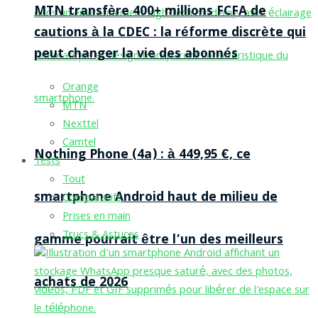
MTN transfère 400+ millions FCFA de
cautions à la CDEC : la réforme discrète qui
peut changer la vie des abonnés
Orange
MTN
Nexttel
Camtel
Nothing Phone (4a) : à 449,95 €, ce
Tests
Tout
smartphone Android haut de milieu de
Comparatifs
Prises en main
Trucs & Astuces
gamme pourrait être l’un des meilleurs
achats de 2026