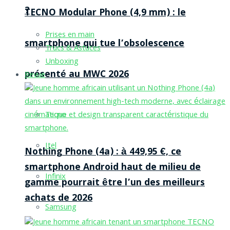
?
TECNO Modular Phone (4,9 mm) : le
Prises en main
smartphone qui tue l’obsolescence
Trucs & Astuces
Unboxing
présenté au MWC 2026
Revue
Tecno
Itel
Nothing Phone (4a) : à 449,95 €, ce
smartphone Android haut de milieu de
Infinix
gamme pourrait être l’un des meilleurs
achats de 2026
Samsung