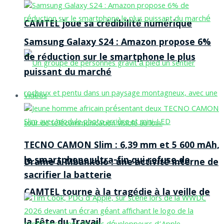
CAMTEL joue sa crédibilité numérique
Samsung Galaxy S24 : Amazon propose 6%
de réduction sur le smartphone le plus
puissant du marché
Vidéos
TECNO CAMON Slim : 6,39 mm et 5 600 mAh,
le smartphone ultra-fin qui refuse de
Drame à Mbankolo : une activité interne de
sacrifier la batterie
CAMTEL tourne à la tragédie à la veille de
la Fête du Travail