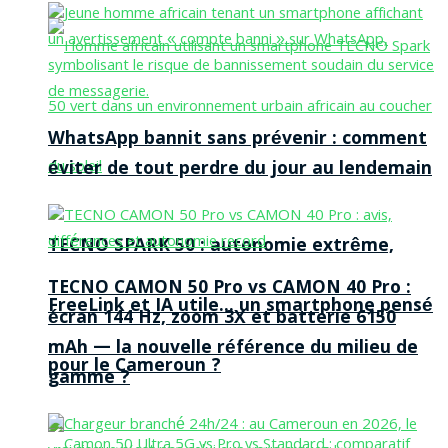
WhatsApp bannit sans prévenir : comment
éviter de tout perdre du jour au lendemain
TECNO SPARK 50 : autonomie extrême,
TECNO CAMON 50 Pro vs CAMON 40 Pro :
FreeLink et IA utile… un smartphone pensé
écran 144 Hz, zoom 3X et batterie 6150
mAh — la nouvelle référence du milieu de
pour le Cameroun ?
gamme ?