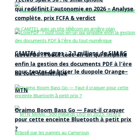
TECNO Spark 50 : le smartphone
qui redéfinit l’autonomie en 2026 – Analyse
complète, prix FCFA & verdict
CAMTEL joue gros : 2,3 millions de SIM 5G
iLovePDF : l’outil tout-en-un qui simplifie
enfin la gestion des documents PDF à l’ère
pour tenter de briser le duopole Orange–
du tout-numérique
MTN
Oraimo Boom Bass Go — Faut-il craquer
pour cette enceinte Bluetooth à petit prix
?