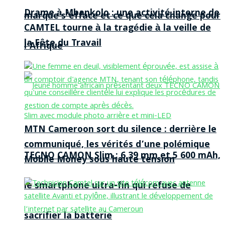
Drame à Mbankolo : une activité interne de
marque s’efface et ce que cela change pour
CAMTEL tourne à la tragédie à la veille de
la Fête du Travail
l’Afrique
MTN Cameroon sort du silence : derrière le
communiqué, les vérités d’une polémique
TECNO CAMON Slim : 6,39 mm et 5 600 mAh,
Mobile Money sous haute tension
le smartphone ultra-fin qui refuse de
sacrifier la batterie