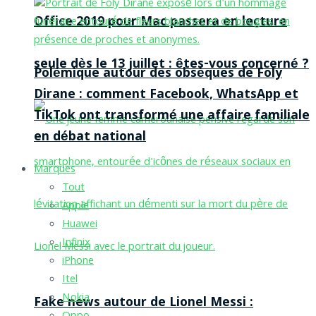
Office 2019 pour Mac passera en lecture
seule dès le 13 juillet : êtes-vous concerné ?
Polémique autour des obsèques de Foly
Dirane : comment Facebook, WhatsApp et
TikTok ont transformé une affaire familiale
en débat national
Marques
Tout
Apple
Huawei
Infinix
iPhone
Itel
Nokia
Fake news autour de Lionel Messi :