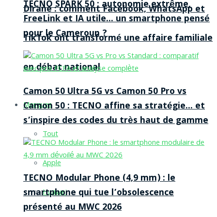
TECNO SPARK 50 : autonomie extrême,
Dirane : comment Facebook, WhatsApp et
FreeLink et IA utile… un smartphone pensé
pour le Cameroun ?
TikTok ont transformé une affaire familiale
en débat national
Camon 50 Ultra 5G vs Camon 50 Pro vs
Camon 50 : TECNO affine sa stratégie… et
Marques
s’inspire des codes du très haut de gamme
Tout
Apple
TECNO Modular Phone (4,9 mm) : le
smartphone qui tue l’obsolescence
Huawei
présenté au MWC 2026