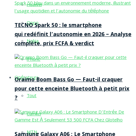
Huawei
Oppo
TECNO Spark 50 : le smartphone
qui redéfinit l’autonomie en 2026 – Analyse
Nokia
complète, prix FCFA & verdict
iPhone
Opérateurs
Oraimo Boom Bass Go — Faut-il craquer
pour cette enceinte Bluetooth à petit prix
Tout
?
Camtel
MTN
Samsung Galaxy A06 : Le Smartphone