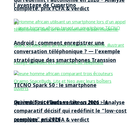
qui redéfinit l’autonomie en 2026 – Analyse
l’avantage de Cupertino
complète, prix FCFA & verdict
Android : comment enregistrer une
conversation téléphonique ? — l’exemple
stratégique des smartphones Transsion
TECNO Spark 50 : le smartphone
Oraimo SpaceBuds vs Lite vs Neo : le
qui redéfinit l’autonomie en 2026 – Analyse
comparatif décisif qui redéfinit le “low-cost
premium” en 2026
complète, prix FCFA & verdict