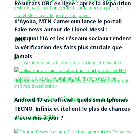
Résultats OBC en ligne : après la disparition
d’Ayoba, MTN Cameroun lance le portail
Fake news autour de Lionel Messi :
pourquoi l’IA et les réseaux sociaux rendent
ONE
la vérification des faits plus cruciale que
jamais
Android 17 est officiel : quels smartphones
TECNO, Infinix et itel ont le plus de chances
d’être mis à jour ?