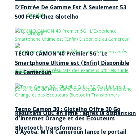
D’Entrée De Gamme Est À Seulement 53
Nexttel
500 FCFA Chez Glotelho
Orange
TECNO CAMON 40 Premier 5G : Le
Smartphone Ultime est (Enfin) Disponible
au Cameroun
Tecno Camon 30 : Glotelho Offre 30 Go
Résultats OBC en ligne : après la disparition
d’Internet Orange et des Écouteurs
Bluetooth Transformers
d’Ayoba, MTN Cameroun lance le portail