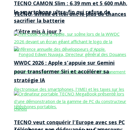
TECNO CAMON Slim : 6,39 mm et 5 600 mAh,
le smartphone ultra-fin qui refuse de
TECNO, Infinix et itel ont le plus de chances
sacrifier la batterie
d’être mis à jour ?
WWDC 2026 : Apple s’appuie sur Gemini
pour transformer Siri et accélérer sa
stratégie IA
TECNO veut conquérir l’Europe avec ses PC