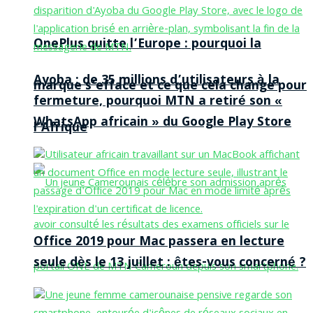
OnePlus quitte l’Europe : pourquoi la
Ayoba : de 35 millions d’utilisateurs à la
marque s’efface et ce que cela change pour
fermeture, pourquoi MTN a retiré son «
WhatsApp africain » du Google Play Store
l’Afrique
Office 2019 pour Mac passera en lecture
seule dès le 13 juillet : êtes-vous concerné ?