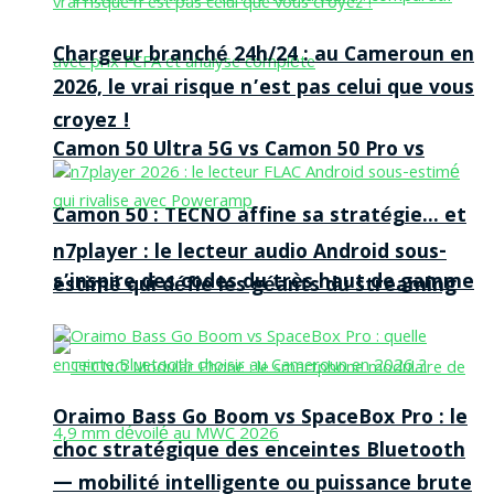
Chargeur branché 24h/24 : au Cameroun en
2026, le vrai risque n’est pas celui que vous
croyez !
Camon 50 Ultra 5G vs Camon 50 Pro vs
Camon 50 : TECNO affine sa stratégie… et
n7player : le lecteur audio Android sous-
s’inspire des codes du très haut de gamme
estimé qui défie les géants du streaming
Oraimo Bass Go Boom vs SpaceBox Pro : le
choc stratégique des enceintes Bluetooth
— mobilité intelligente ou puissance brute