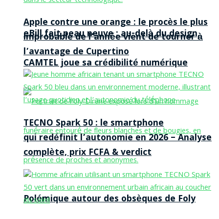
Apple contre une orange : le procès le plus
eBill fait peau neuve : au-delà du design,
improbable de l’année vient de tourner à
l’avantage de Cupertino
CAMTEL joue sa crédibilité numérique
TECNO Spark 50 : le smartphone
qui redéfinit l’autonomie en 2026 – Analyse
complète, prix FCFA & verdict
Polémique autour des obsèques de Foly